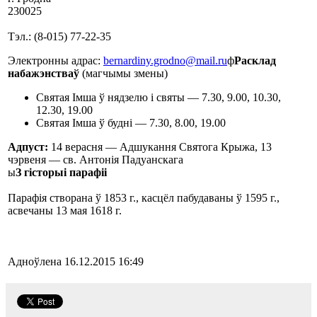
230025
Тэл.: (8-015) 77-22-35
Электронны адрас:
bernardiny.grodno@mail.ru
ф
Расклад
набажэнстваў
(магчымы змены)
Святая Імша ў нядзелю і святы — 7.30, 9.00, 10.30,
12.30, 19.00
Святая Імша ў будні — 7.30, 8.00, 19.00
Адпуст:
14 верасня — Адшукання Святога Крыжа, 13
чэрвеня — св. Антонія Падуанскага
ы
З гісторыі парафіі
Парафія створана ў 1853 г., касцёл пабудаваны ў 1595 г.,
асвечаны 13 мая 1618 г.
Адноўлена 16.12.2015 16:49