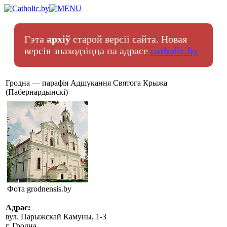
Гэта
архіў
старой версіі сайта. Новая
версія знаходзіцца па адрасе
catholic.by
Гродна — парафія Адшукання Святога Крыжа
(Пабернардынскі)
Фота grodnensis.by
Адрас:
вул. Парыжскай Камуны, 1-3
г. Гродна