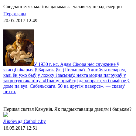
Сведчанне: як малітва дапамагла чалавеку перад смерцю
Пераклады
20.05.2017 12:49
У 1930 г. кс. Адам Сікора нёс служэнне ў
якасці вікарыя ў Барыслаўлі (Польшча). Аднойчы вечарам,
калі ён ужо быў у ложку і засынаў, нехта моцна пагрукаў у
закрытую аканіцу. «Прашу прыйсці да хворага, які памірае ў
доме па вул. Сабельскага, 50 на другім паверсе», — сказаў
нехта.
Першая святая Камунія. Як падрыхтавацца дзецям і бацькам?
Лікбез ад Catholic.by
16.05.2017 12:51