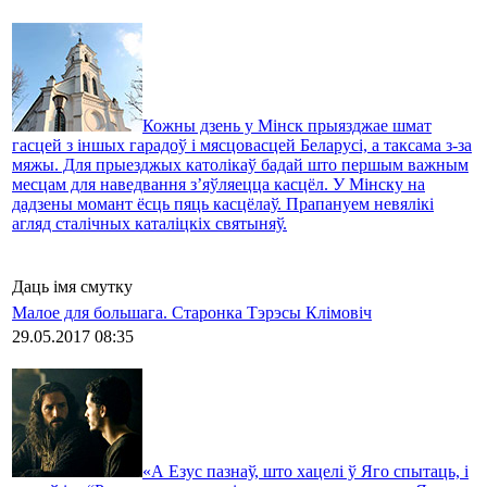
Кожны дзень у Мінск прыязджае шмат
гасцей з іншых гарадоў і мясцовасцей Беларусі, а таксама з-за
мяжы. Для прыезджых католікаў бадай што першым важным
месцам для наведвання з’яўляецца касцёл. У Мінску на
дадзены момант ёсць пяць касцёлаў. Прапануем невялікі
агляд сталічных каталіцкіх святыняў.
Даць імя смутку
Малое для большага. Старонка Тэрэсы Клімовіч
29.05.2017 08:35
«А Езус пазнаў, што хацелі ў Яго спытаць, і