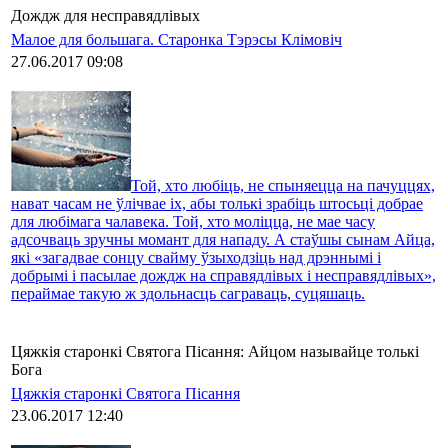
Дождж для несправядлівых
Малое для большага. Старонка Тэрэсы Клімовіч
27.06.2017 09:08
Той, хто любіць, не спыняецца на пачуццях,
нават часам не ўлічвае іх, абы толькі зрабіць штосьці добрае
для любімага чалавека. Той, хто моліцца, не мае часу
адсочваць зручны момант для нападу. А стаўшы сынам Айца,
які «загадвае сонцу свайму ўзыходзіць над дрэннымі і
добрымі і пасылае дождж на справядлівых і несправядлівых»,
пераймае такую ж здольнасць саграваць, суцяшаць.
Цяжкія старонкі Святога Пісання: Айцом называйце толькі
Бога
Цяжкія старонкі Святога Пісання
23.06.2017 12:40