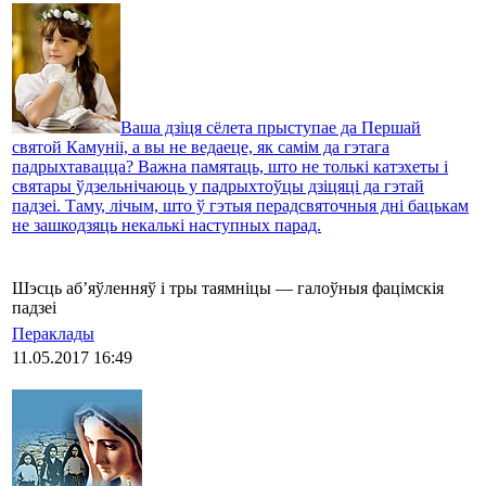
Ваша дзіця сёлета прыступае да Першай
святой Камуніі, а вы не ведаеце, як самім да гэтага
падрыхтавацца? Важна памятаць, што не толькі катэхеты і
святары ўдзельнічаюць у падрыхтоўцы дзіцяці да гэтай
падзеі. Таму, лічым, што ў гэтыя перадсвяточныя дні бацькам
не зашкодзяць некалькі наступных парад.
Шэсць аб’яўленняў і тры таямніцы — галоўныя фацімскія
падзеі
Пераклады
11.05.2017 16:49