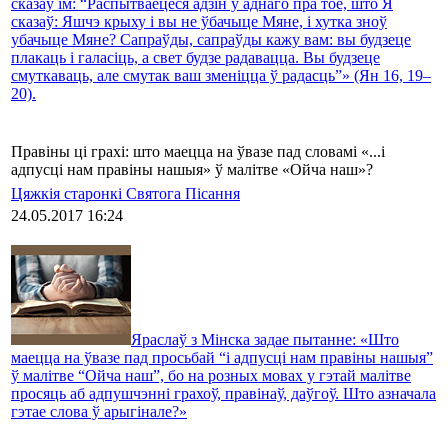
сказаў ім: “Распытваецеся адзін у аднаго пра тое, што Я
сказаў: Яшчэ крыху і вы не ўбачыце Мяне, і хутка зноў
убачыце Мяне? Сапраўды, сапраўды кажу вам: вы будзеце
плакаць і галасіць, а свет будзе радавацца. Вы будзеце
смуткаваць, але смутак ваш зменіцца ў радасць”» (Ян 16, 19–
20).
Правіны ці грахі: што маецца на ўвазе пад словамі «...і
адпусці нам правіны нашыя» ў малітве «Ойча наш»?
Цяжкія старонкі Святога Пісання
24.05.2017 16:24
Яраслаў з Мінска задае пытанне: «Што
маецца на ўвазе пад просьбай “і адпусці нам правіны нашыя”
ў малітве “Ойча наш”, бо на розных мовах у гэтай малітве
просяць аб адпушчэнні грахоў, правінаў, даўгоў. Што азначала
гэтае слова ў арыгінале?»