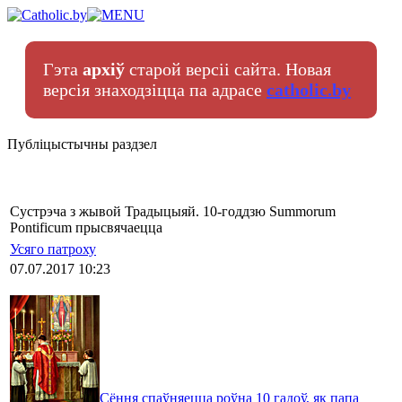
Гэта
архіў
старой версіі сайта. Новая
версія знаходзіцца па адрасе
catholic.by
Публіцыстычны раздзел
Сустрэча з жывой Традыцыяй. 10-годдзю Summorum
Pontificum прысвячаецца
Усяго патроху
07.07.2017 10:23
Сёння спаўняецца роўна 10 гадоў, як папа