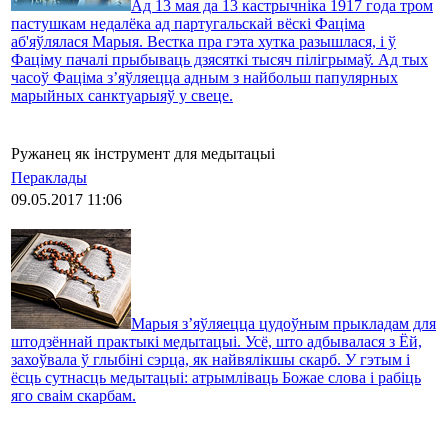
Ад 13 мая да 13 кастрычніка 1917 года тром
пастушкам недалёка ад партугальскай вёскі Фаціма
аб'яўлялася Марыя. Вестка пра гэта хутка разышлася, і ў
Фаціму пачалі прыбываць дзясяткі тысяч пілігрымаў. Ад тых
часоў Фаціма з’яўляецца адным з найбольш папулярных
марыйных санктуарыяў у свеце.
Ружанец як інструмент для медытацыі
Пераклады
09.05.2017 11:06
Марыя з’яўляецца цудоўным прыкладам для
штодзённай практыкі медытацыі. Усё, што адбывалася з Ёй,
захоўвала ў глыбіні сэрца, як найвялікшы скарб. У гэтым і
ёсць сутнасць медытацыі: атрымліваць Божае слова і рабіць
яго сваім скарбам.