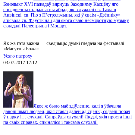
Бэнэдыкт XVI пажадаў вярнуць Заходняму Касцёлу яго
спрадвечны старажытны абрад, які служылі св. Тамаш
Аквінскі, св. Піо з П’етрэльчыны, які ў сваім «Дзённіку»
апісвала св. Фаўстына і для якога сваю несмяротную музыку
складалі Палестрына і Моцарт.
Як жа гэта важна — сведчыць: думкі гледача на фестывалі
«Магутны Божа»
Усяго патроху
03.07.2017 17:12
Якое ж было маё здіўленне, калі я ўбачыла
даволі шмат людзей, якія стаялі далей ад сцэны, сядзелі побач
ў парку і… слухалі. Сапраўды слухалі! Людзі, якія проста ішлі
па сваіх справах, спыняліся і таксама слухалі!