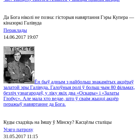
Да Бога ніколі не позна: гісторыя навяртання Гэры Купера —
кіназоркі Галівуда
Пераклады
14.06.2017 19:07
Ён быў адным з найбольш знакамітых акцёраў
залатой эры Галівуда. Галоўныя ролі ў больш чым 80 фільмах,
безліч узнагародаў, у ліку якіх два «Оскары» і «Залаты
Глобус». Але мала хто ведае, што ў сваім жыцці акцёр
перажыў навяртанне да Бога.
Куды схадзіць на Імшу ў Мінску? Касцёлы сталіцы
Усяго патроху
31.05.2017 11:15