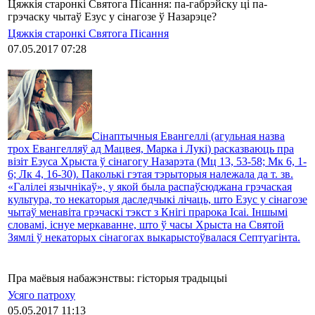
Цяжкія старонкі Святога Пісання: па-габрэйску ці па-
грэчаску чытаў Езус у сінагозе ў Назарэце?
Цяжкія старонкі Святога Пісання
07.05.2017 07:28
Сінаптычныя Евангеллі (агульная назва
трох Евангелляў ад Мацвея, Марка і Лукі) расказваюць пра
візіт Езуса Хрыста ў сінагогу Назарэта (Мц 13, 53-58; Мк 6, 1-
6; Лк 4, 16-30). Паколькі гэтая тэрыторыя належала да т. зв.
«Галілеі язычнікаў», у якой была распаўсюджана грэчаская
культура, то некаторыя даследчыкі лічаць, што Езус у сінагозе
чытаў менавіта грэчаскі тэкст з Кнігі прарока Ісаі. Іншымі
словамі, існуе меркаванне, што ў часы Хрыста на Святой
Зямлі ў некаторых сінагогах выкарыстоўвалася Септуагінта.
Пра маёвыя набажэнствы: гісторыя традыцыі
Усяго патроху
05.05.2017 11:13