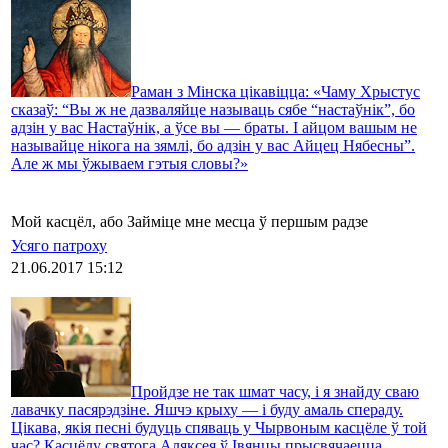
Раман з Мінска цікавіцца: «Чаму Хрыстус
сказаў: “Вы ж не дазваляйце называць сябе “настаўнік”, бо
адзін у вас Настаўнік, а ўсе вы — браты. І айцом вашым не
называйце нікога на зямлі, бо адзін у вас Айцец Нябесны”.
Але ж мы ўжываем гэтыя словы?»
Мой касцёл, або Займіце мне месца ў першым радзе
Усяго патроху
21.06.2017 15:12
Пройдзе не так шмат часу, і я знайду сваю
лавачку пасярэдзіне. Яшчэ крыху — і буду амаль спераду.
Цікава, якія песні будуць спяваць у Чырвоным касцёле ў той
час? Касцёлу святога Аляксея ў Івянцы прысвячаецца.