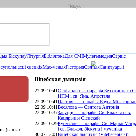
цыя Біскупаў
Літургія
Бібліятэка
Для СМІ
Мультымедыя
Сэрвіс
і супольнасці свецкіх
Мас-медыя
Гісторыя
Святыя
Санктуарыі
Віцебская дыяцэзія
22.09 10:41
Стэфанава — парафія Беззаганнага С
НПМ i св. Яна, Апостала
22.09 10:41
Паставы — парафія Езуса Міласэрна
22.09 10:41
Весялова — Святога Антонія
22.09 10:37
Завуцце — парафія Св. Блажэя i св.
Кацярыны Сіенскай
22.09 10:29
Купчэлле — парафія Св. Марыі Магд
i св. Блажэя, біскупа і мучаніка
 (г. зн. з
30.07 13:01
Віцебская дыяцэзія (Vitebscen(sis))