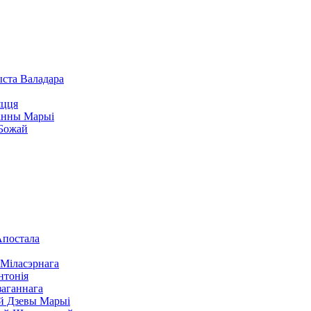
ста Валадара
яцця
анны Марыі
Божай
постала
Міласэрнага
нтонія
заганнага
й Дзевы Марыі