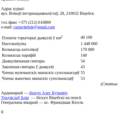
Адрас курыі:
вул. Воінаў-інтэрнацыяналістаў, 28, 210032 Віцебск
тэл.\факс +375 (212) 616869
e-mail:
curiavitebsk@gmail.com
2
40 100
Плошча тэрыторыі дыяцэзіі ў км
Насельніцтва
1 448 000
Колькасць католікаў
170 000
Колькасць парафій
140
Дыяцэзіяльныя святары
54
Законныя святары ў дыяцэзіі
43
Члены мужчынскіх манаскіх супольнасцяў
55
Члены жаночых манаскіх супольнасцяў
53
(Статыст
Ардынарый —
біскуп Алег Буткевіч
Уладзіслаў Блін
— біскуп Віцебскі на пенсіі
Генеральны вікарый — кс. Францішак Кісель
й