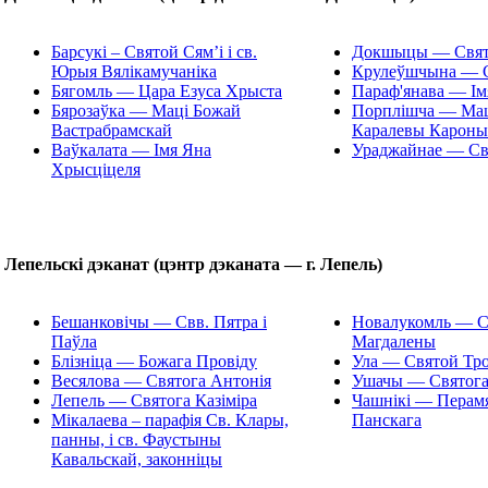
Барсукі – Святой Сям’і i св.
Докшыцы — Свят
Юрыя Вялікамучаніка
Крулеўшчына — С
Бягомль — Цара Езуса Хрыста
Параф'янава — Ім
Бярозаўка — Маці Божай
Порплішча — Мац
Вастрабрамскай
Каралевы Кароны
Ваўкалата — Імя Яна
Ураджайнае — Свя
Хрысціцеля
Лепельскі дэканат (цэнтр дэканата — г. Лепель)
Бешанковічы — Свв. Пятра і
Новалукомль — С
Паўла
Магдалены
Блізніца — Божага Провіду
Ула — Святой Тр
Весялова — Святога Антонія
Ушачы — Святога
Лепель — Святога Казіміра
Чашнікі — Перам
Мікалаева – парафія Св. Клары,
Панскага
панны, i св. Фаустыны
Кавальскай, законніцы