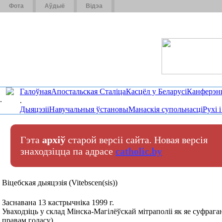
Фота
Аўдыё
Відэа
Галоўная
Апостальская Сталіца
Касцёл у Беларусі
Канферэн
.
.
Дыяцэзіі
Навучальныя ўстановы
Манаскія супольнасці
Рухі 
Гэта
архіў
старой версіі сайта. Новая версія
знаходзіцца па адрасе
catholic.by
Віцебская дыяцэзія (Vitebscen(sis))
Заснавана 13 кастрычніка 1999 г.
Уваходзіць у склад Мінска-Магілёўскай мітраполіі як яе суфраганія
правам голасу).