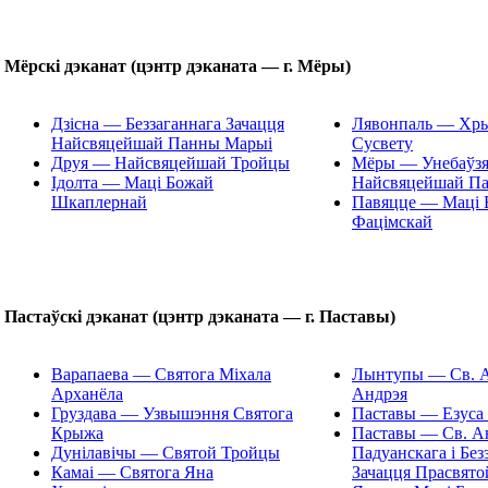
Мёрскі дэканат (цэнтр дэканата — г. Мёры)
Дзісна — Беззаганнага Зачацця
Лявонпаль — Хры
Найсвяцейшай Панны Марыі
Сусвету
Друя — Найсвяцейшай Тройцы
Мёры — Унебаўз
Ідолта — Маці Божай
Найсвяцейшай П
Шкаплернай
Павяцце — Маці 
Фацімскай
Пастаўскі дэканат (цэнтр дэканата — г. Паставы)
Варапаева — Святога Міхала
Лынтупы — Св. А
Арханёла
Андрэя
Груздава — Узвышэння Святога
Паставы — Езуса 
Крыжа
Паставы — Св. А
Дунілавічы — Святой Тройцы
Падуанскага і Без
Камаі — Святога Яна
Зачацця Прасвято