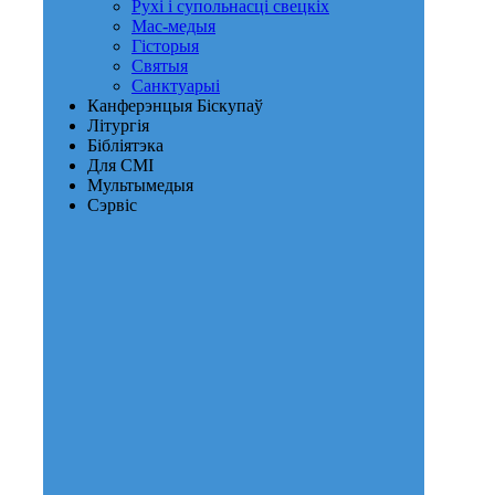
Рухі і супольнасці свецкіх
Мас-медыя
Гісторыя
Святыя
Санктуарыі
Канферэнцыя Біскупаў
Літургія
Бібліятэка
Для СМІ
Мультымедыя
Сэрвіс