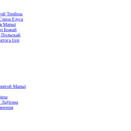
ой Тройцы
эрца Езуса
я Марыі
і Божай
 Польскай
тога Іллі
вятой Марыі
оіцы
 Лаўрэна
янення