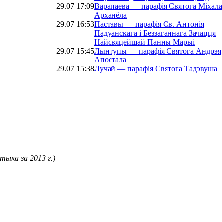
29.07 17:09
Варапаева — парафія Святога Міхала
Арханёла
29.07 16:53
Паставы — парафія Св. Антонія
Падуанскага і Беззаганнага Зачацця
Найсвяцейшай Панны Марыі
29.07 15:45
Лынтупы — парафія Святога Андрэя
Апостала
29.07 15:38
Лучай — парафія Святога Тадэвуша
ыка за 2013 г.)