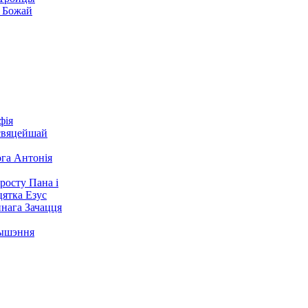
 Божай
фія
свяцейшай
га Антонія
осту Пана i
цятка Езус
ннага Зачацця
ышэння