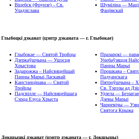
Віцебск (Фрунзе) – Св.
Шуміліна — Маці
Уладзіслава
Фацімскай
Глыбоцкі дэканат (цэнтр дэканата — г. Глыбокае)
Глыбокае — Святой Тройцы
Празарокі — пара
Дзеркаўшчына — Ушэсця
Унебаўзяцця Най
Хрыстова
Панны Марыі
Задарожжа – Найсвяцейшай
Прошкава – Свято
Панны Марыі Ласкавай
Падуанскага
Канстанцінава — Святой
Пятроўшчына – Хр
Тройцы
Св. Тэрэзы ад Дзі
Падсвілле — Найсвяцейшага
Удзела — Беззага
Сэрца Езуса Хрыста
Дзевы Марыі
Чарневічы — Узв
Святога Крыжа
Докшыцкі дэканат (цэнтр дэканата — г. Докшыцы)