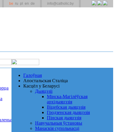
be
ru
pl
en
de
info@catholic.by
Галоўная
Апостальская Сталіца
Касцёл у Беларусі
эрца
Дыяцэзіі
Мінска-Магілёўская
га
архідыяцэзія
Віцебская дыяцэзія
Гродзенская дыяцэзія
Пінская дыяцэзія
алены
Навучальныя ўстановы
Манаскія супольнасці