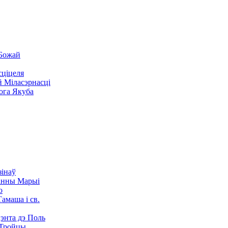
Божай
ціцеля
 Міласэрнасці
ога Якуба
інаў
анны Марыі
о
амаша i св.
энта дэ Поль
 Тройцы