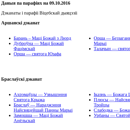
Даныя па парафіях на 09.10.2016
Дэканаты і парафіі Віцебскай дыяцэзіі
Аршанскі дэканат
Барань – Маці Божай з Люрд
Орша — Беззаган
Дуброўна — Маці Божай
Марыі
Фацімскай
Талачын — святог
Орша — святога Юзафа
Браслаўскі дэканат
Ахрэмаўцы — Узвышэння
Іказнь — Божага 
Святога Крыжа
Плюсы — Найсвя
Браслаў — Нараджэння
Тройцы
Найсвяцейшай Панны Марыі
Слабодка — Божа
Замошша — Маці Божай
Урбаны — Святой
Анёльскай