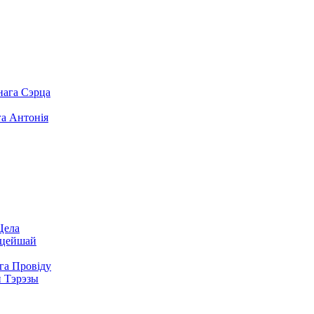
нага Сэрца
а Антонія
Цела
цейшай
га Провіду
 Тэрэзы