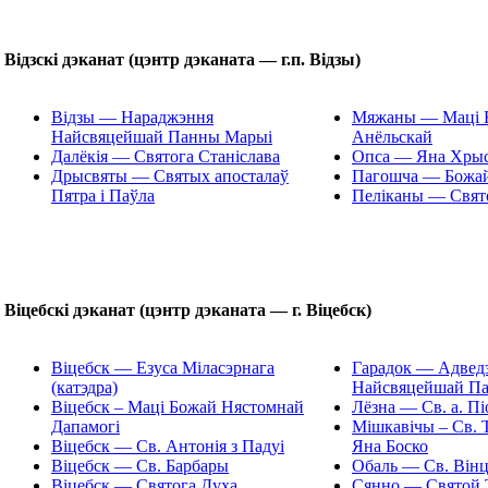
Відзcкі дэканат (цэнтр дэканата — г.п. Відзы)
Відзы — Нараджэння
Мяжаны — Маці 
Найсвяцейшай Панны Марыі
Анёльскай
Далёкія — Святога Станіслава
Опса — Яна Хрыс
Дрысвяты — Святых апосталаў
Пагошча — Божай
Пятра і Паўла
Пеліканы — Свят
Віцебскі дэканат (цэнтр дэканата — г. Віцебск)
Віцебск — Езуса Міласэрнага
Гарадок — Адведз
(катэдра)
Найсвяцейшай П
Віцебск – Маці Божай Нястомнай
Лёзна — Св. а. Пі
Дапамогі
Мішкавічы – Св. Т
Віцебск — Св. Антонія з Падуі
Яна Боско
Віцебск — Св. Барбары
Обаль — Св. Вінц
Віцебск — Святога Духа
Сянно — Святой