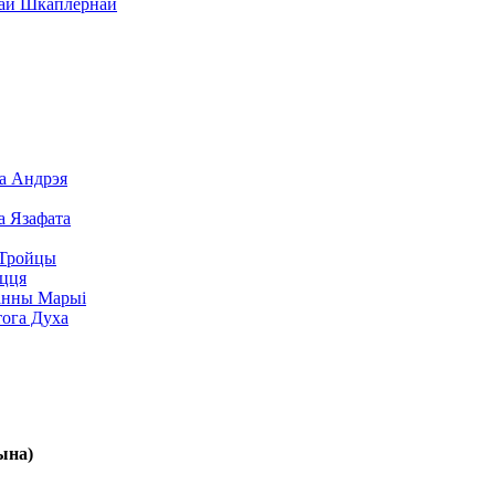
жай Шкаплернай
а Андрэя
а Язафата
 Тройцы
яцця
анны Марыі
ога Духа
ына)