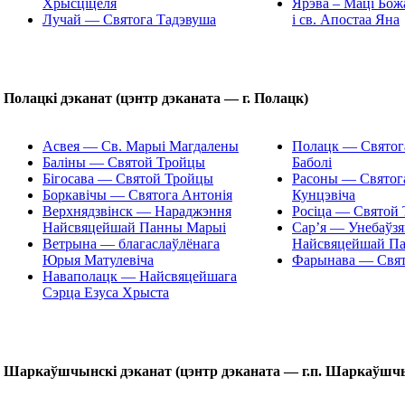
Хрысціцеля
Ярэва – Маці Бо
Лучай — Св
ятога
Тадэвуша
i св. Апостаа Яна
Полацкі дэканат (цэнтр дэканата — г. Полацк)
Асвея — Св. Марыі Магдалены
Полацк — Святог
Баліны — Святой Тройцы
Баболі
Бігосава — Святой Тройцы
Расоны — Святог
Боркавічы — Святога Антонія
Кунцэвіча
Верхнядзвінск — Нараджэння
Росіца — Святой
Найсвяцейшай Панны Марыі
Сар’я — Унебаўз
Ветрына — благаслаўлёнага
Найсвяцейшай П
Юрыя Матулевіча
Фарынава — Свят
Наваполацк — Найсвяцейшага
Сэрца Езуса Хрыста
Шаркаўшчынскі дэканат (цэнтр дэканата — г.п. Шаркаўшч