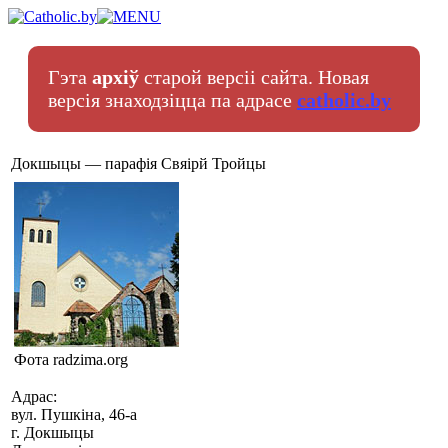
Гэта
архіў
старой версіі сайта. Новая
версія знаходзіцца па адрасе
catholic.by
Докшыцы — парафія Свяірй Тройцы
Фота radzima.org
Адрас:
вул. Пушкіна, 46-а
г. Докшыцы