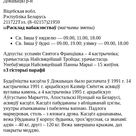
Докшыцкі р-н
Віцебская вобл.
Рэспубліка Беларусь
211722Тэл. (8–02157)21959
ы
Расклад набажэнстваў
(магчымы змены)
Св. Імша ў нядзелю — 09.00, 11.00, 18.00
Св. Імша ў будні — 09.00, 19.00; узімку — 09.00, 18.00
Адпусты: успамін Святога Францішка – 4 кастрычніка;
урачыстасць Найсвяцейшай Тройцы; урачыстасць
Унебаўзяцця Найсвяцейшай Панны Марыі – 15 жніўня.
в
З гісторыі парафіі
Будаўніцтва касцёла ў Докшыцах было распачата ў 1991 г. 14
кастрычніка 1991 г. арцыбіскуп Казімір Свёнтэк асвяціў
вуглавы камень, а 4 кастрычніка 1995 г. арцыбіскуп
Аўгустыно Маркетто, Апостальскі Нунцый на Беларусі,
асвяціў касцёл. Касцёл пабудаваны з абліцаванай цэглы,
унутры атынкаваны і пабелены вапнаю. Падлога
мармуровая, столь – з яловага дрэва. Касцёл аднанававы,
вежа ўбудавана ў корпус будынка, трох’ярусная, са званамі:
адзін – 40 кг, другі – 120 кг. Вежа завершана крыжам, дах
пакрыты меддзю.