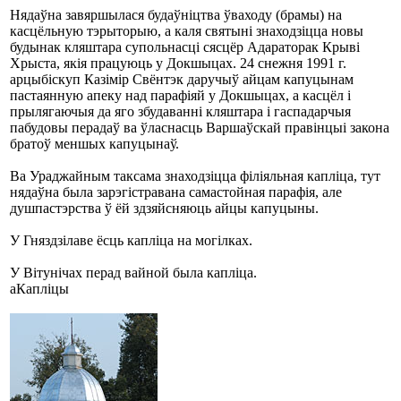
Нядаўна завяршылася будаўніцтва ўваходу (брамы) на
касцёльную тэрыторыю, а каля святыні знаходзіцца новы
будынак кляштара супольнасці сясцёр Адараторак Крыві
Хрыста, якія працуюць у Докшыцах. 24 снежня 1991 г.
арцыбіскуп Казімір Свёнтэк даручыў айцам капуцынам
пастаянную апеку над парафіяй у Докшыцах, а касцёл і
прылягаючыя да яго збудаванні кляштара і гаспадарчыя
пабудовы перадаў ва ўласнасць Варшаўскай правінцыі закона
братоў меншых капуцынаў.
Ва Ураджайным таксама знаходзіцца філіяльная капліца, тут
нядаўна была зарэгістравана самастойная парафія, але
душпастэрства ў ёй здзяйсняюць айцы капуцыны.
У Гняздзілаве ёсць капліца на могілках.
У Вітунічах перад вайной была капліца.
a
Капліцы