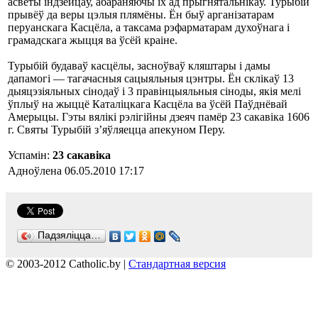
асветы індзейцаў, абараняючы іх ад прыгнятальнікаў. Турыбій
прывёў да веры цэлыя плямёны. Ён быў арганізатарам
перуанскага Касцёла, а таксама рэфарматарам духоўнага і
грамадскага жыцця ва ўсёй краіне.
Турыбій будаваў касцёлы, засноўваў кляштары і дамы
дапамогі — тагачасныя сацыяльныя цэнтры. Ён склікаў 13
дыяцэзіяльных сінодаў і 3 правінцыяльныя сіноды, якія мелі
ўплыў на жыццё Каталіцкага Касцёла ва ўсёй Паўднёвай
Амерыцы. Гэты вялікі рэлігійны дзеяч памёр 23 сакавіка 1606
г. Святы Турыбій з’яўляецца апекуном Перу.
Успамін:
23 сакавіка
Адноўлена 06.05.2010 17:17
Падзяліцца…
© 2003-2012 Catholic.by |
Стандартная версия