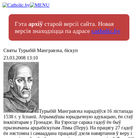
Гэта
архіў
старой версіі сайта. Новая
версія знаходзіцца па адрасе
catholic.by
Святы Турыбій Мангравэха, біскуп
23.03.2008 13:10
Турыбій Мангравэха нарадзіўся 16 лістапада
1538 г. у Іспаніі. Атрымаўшы юрыдычную адукацыю, ён стаў
інквізітарам у Грэнадзе. Ва ўзросце сарака гадоў ён быў
прызначаны арцыбіскупам Лімы (Перу). На працягу 27 гадоў
ён нястомна і самааддана працаваў дзеля навяртання ў веру і