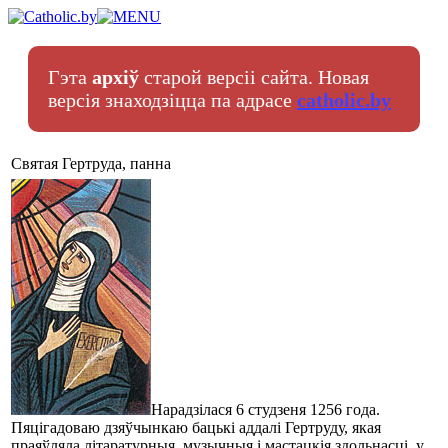
Гэта
архіў
старой версіі сайта. Новая
версія знаходзіцца па адрасе
catholic.by
Святая Гертруда, панна
Нарадзілася 6 студзеня 1256 года.
Пяцігадоваю дзяўчынкаю бацькі аддалі Гертруду, якая
праяўляла літаратурныя, музычныя і мастацкія здольнасці, у