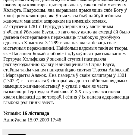
школу пры кляштары цыстэрцыянак у саксонскім мястэчку
Хэльфта. Падросшы, яна вырашыла прысвяціць сябе Богу ў
хэльфцкім кляштары, які ў тыя часы быў найбуйнейшым
жаночым манаскім асяродкам на нямецкіх землях.
27 студзеня 1281 г. Гертруда ўпершыню ў містычным
з’яўленні ўбачыла Езуса, і з таго часу ажно да смерці ёй было
дадзена бесперапынна перажываць глыбокую духоўную
еднасць з Хрыстом. З 1289 г. яна пачала запісваць свае
містычныя перажыванні. Найбольш вядомыя такія яе творы,
як «Пасланец Божай любові» і «Духоўныя практыкаванні».
Гертруда Хэльфцкая ў значнай ступені паспрыяла
распаўсюджанню культу Найсвяцейшага Сэрца Езуса,
стаўшы такім чынам папярэдніцаю святых Тэрэзы Авільскай
і Маргарыты Алякок. Яна памерла ў сваім кляштары ў 1301
(1302 ?) г. і засталася ў гісторыі як адна з найбольш вядомых
нямецкіх жанчын-містыкаў, у сувязі з чым яе часта
называюць Гертрудаю Вялікаю. У ХХ ст. узнялася новая
хваля цікавасці да яе твораў, і сёння ў іх нанава адкрываецца
глыбокі рэлігійны змест.
Успамін:
16 лістапада
Адноўлена 15.07.2009 17:46