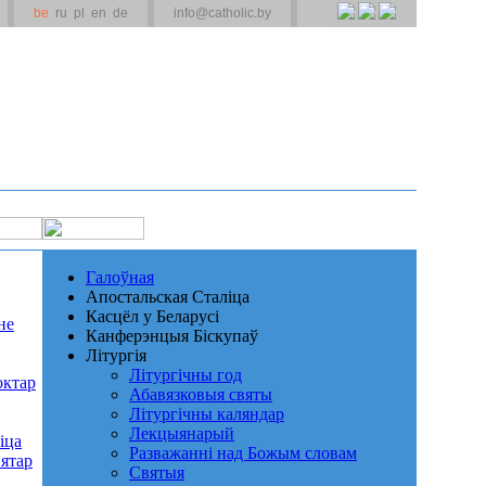
be
ru
pl
en
de
info@catholic.by
Галоўная
Апостальская Сталіца
Касцёл у Беларусі
не
Канферэнцыя Біскупаў
Літургія
Літургічны год
октар
Абавязковыя святы
Літургічны каляндар
Лекцыянарый
іца
Разважанні над Божым словам
ятар
Святыя