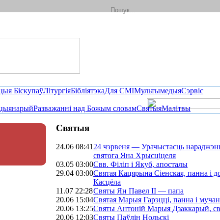
цыя Біскупаў
Літургія
Бібліятэка
Для СМІ
Мультымедыя
Сэрвіс
цыянарый
Разважанні над Божым словам
Святыя
Малітвы
Святыя
24.06 08:41
24 чэрвеня — Урачыстасць нараджэн
святога Яна Хрысціцеля
03.05 03:00
Свв. Філіп і Якуб, апосталы
29.04 03:00
Святая Кацярына Сіенская, панна і д
Касцёла
11.07 22:28
Святы Ян Павел II — папа
20.06 15:04
Святая Марыя Гарэцці, панна і мучан
20.06 13:25
Святы Антоній Марыя Дзаккарый, св
20.06 12:03
Святы Паўлін Нольскі