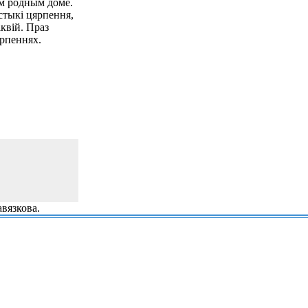
ім родным доме.
істыкі цярпення,
квій. Праз
ярпеннях.
вязкова.