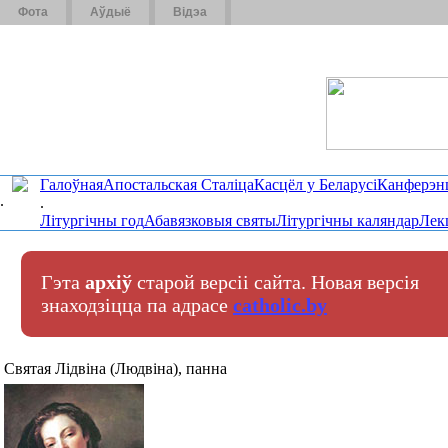
Фота
Аўдыё
Відэа
Галоўная
Апостальская Сталіца
Касцёл у Беларусі
Канферэн
.
.
Літургічны год
Абавязковыя святы
Літургічны каляндар
Лек
Гэта
архіў
старой версіі сайта. Новая версія
знаходзіцца па адрасе
catholic.by
Святая Лідвіна (Людвіна), панна