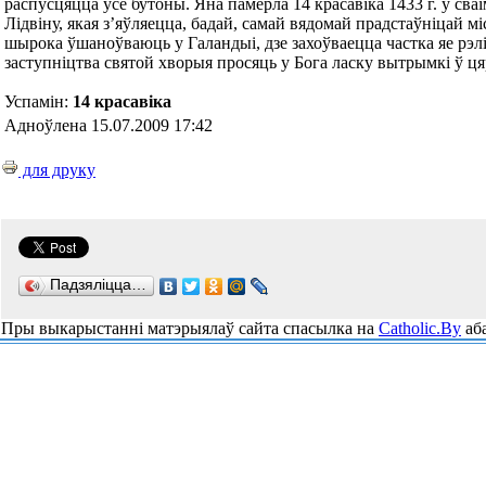
распусцяцца ўсе бутоны. Яна памерла 14 красавіка 1433 г. у сва
Лідвіну, якая з’яўляецца, бадай, самай вядомай прадстаўніцай м
шырока ўшаноўваюць у Галандыі, дзе захоўваецца частка яе рэлі
заступніцтва святой хворыя просяць у Бога ласку вытрымкі ў ц
Успамін:
14 красавіка
Адноўлена 15.07.2009 17:42
для друку
Падзяліцца…
Пры выкарыстанні матэрыялаў сайта спасылка на
Catholic.By
аба