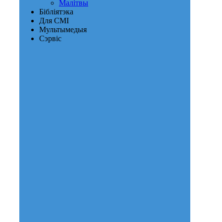
Малітвы
Бібліятэка
Для СМІ
Мультымедыя
Сэрвіс