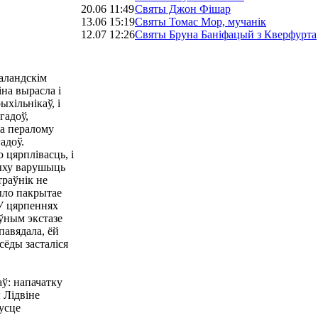
20.06 11:49
Святы Джон Фішар
13.06 15:19
Святы Томас Мор, мучанік
12.07 12:26
Святы Бруна Баніфацый з Кверфурта
галандскім
іна вырасла і
ыхільнікаў, і
гадоў,
га пералому
адоў.
 цярплівасць, і
рыху варушыць
траўнік не
было пакрытае
 У цярпеннях
ўным экстазе
павядала, ёй
сёды засталіся
аў: напачатку
ы Лідвіне
кусце