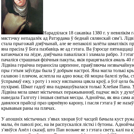
Нарадзілася 18 сакавіка 1380 г. у невялікім 
мястэчку непадалёк ад Ратэрдама ў беднай сялянскай сям’і. Лідв
стала прыгожай дзяўчынай, але яе непакоілі залёты шматлікіх пр
яна прасіла ў Бога пазбавіць яе ад гэтага. Ва ўзросце пятнаццаці 
катаючыся на лёдзе, дзяўчына павалілася і зламала рабро. З гэта
пачаліся страшныя фізічныя пакуты, якія працягваліся амаль 40 г
Лідвіна гераічна пераносіла цярпенне, праяўляючы незвычайную
пры гэтым заўсёды была ў добрым настроі. Яна магла толькі к
галавою і плячом, аслепла на адно вока; ёй моцна балелі зубы, с
ўспрымаў ежу, з роту і з носу няспынна цякла кроў, а ўсё цела 
пухірамі. Шмат гадоў яна падмацоўвалася толькі Хлебам Пана.
Лідвіна мела шмат містычных перажыванняў, падчас якіх у духо
наведала Галготу і іншыя святыя месцы. Аднойчы, як яна сама а
давялося прайсці праз цярнёвую карону, і пасля гэтага ў яе назаў
крывавыя раны на плячах.
У апошніх містычных з’явах хворая ўсё часцей бачыла куст руж
малы, ён паволі рос, на ім распускаліся лісткі і бутоны. Аднойч
з’явіўся Анёл і сказаў, што Пан возьме яе з гэтага свету, калі на 