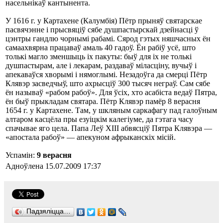
насельнікаў кантынента.
У 1616 г. у Картахене (Калумбія) Пётр прыняў святарскае
пасвячэнне і прысвяціў сябе душпастырскай дзейнасці ў
цэнтры гандлю чорнымі рабамі. Сярод гэтых няшчасных ён
самаахвярна працаваў амаль 40 гадоў. Ён рабіў усё, што
толькі магло зменшыць іх пакуты: быў для іх не толькі
душпастырам, але і лекарам, раздаваў міласціну, вучыў і
апекаваўся хворымі і нямоглымі. Незадоўга да смерці Пётр
Клявэр засведчыў, што ахрысціў 300 тысяч неграў. Сам сябе
ён называў «рабом рабоў». Для ўсіх, хто асабіста ведаў Пятра,
ён быў прыкладам святара. Пётр Клявэр памёр 8 верасня
1654 г. у Картахене. Там, у шкляным саркафагу пад галоўным
алтаром касцёла пры езуіцкім калегіуме, да гэтага часу
спачывае яго цела. Папа Леў ХІІІ абвясціў Пятра Клявэра —
«апостала рабоў» — апекуном афрыканскіх місій.
Успамін:
9 верасня
Адноўлена 15.07.2009 17:37
Падзяліцца…