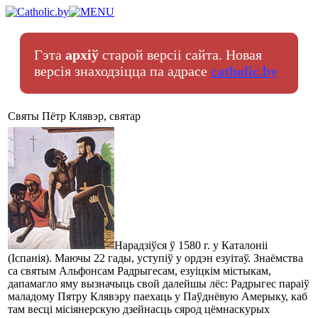
Гэта
архіў
старой версіі сайта. Новая
версія знаходзіцца па адрасе
catholic.by
Святы Пётр Клявэр, святар
Нарадзіўся ў 1580 г. у Каталоніі
(Іспанія). Маючы 22 гады, уступіў у ордэн езуітаў. Знаёмства
са святым Альфонсам Радрыгесам, езуіцкім містыкам,
дапамагло яму вызначыць свой далейшы лёс: Радрыгес параіў
маладому Пятру Клявэру паехаць у Паўднёвую Амерыку, каб
там весці місіянерскую дзейнасць сярод цёмнаскурых