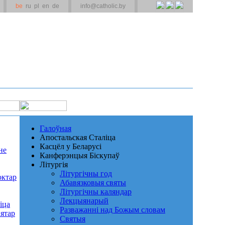
be
ru
pl
en
de
info@catholic.by
Галоўная
Апостальская Сталіца
Касцёл у Беларусі
не
Канферэнцыя Біскупаў
Літургія
Літургічны год
октар
Абавязковыя святы
Літургічны каляндар
Лекцыянарый
іца
Разважанні над Божым словам
ятар
Святыя