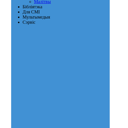
Малітвы
Бібліятэка
Для СМІ
Мультымедыя
Сэрвіс