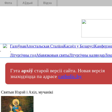
Фота
Аўдыё
Відэа
Галоўная
Апостальская Сталіца
Касцёл у Беларусі
Канферэн
.
.
Літургічны год
Абавязковыя святы
Літургічны каляндар
Лек
Гэта
архіў
старой версіі сайта. Новая версія
знаходзіцца па адрасе
catholic.by
Cвятыя Нэрэй і Ахіл, мучанікі