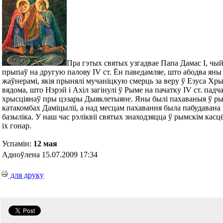
Пра гэтых святых узгадвае Папа Дамас І, чы
прыпаў на другую палову IV ст. Ён паведамляе, што абодва яны
жаўнерамі, якія прынялі мучаніцкую смерць за веру ў Езуса Хр
вядома, што Нэрэй і Ахіл загінулі ў Рыме на пачатку IV ст. падч
хрысціянаў пры цэзары Дыяклетыяне. Яны былі пахаваныя ў ры
катакомбах Даміцыліі, а над месцам пахавання была пабудавана
базыліка. У наш час рэліквіі святых знаходзяцца ў рымскім касц
іх гонар.
Успамін:
12 мая
Адноўлена 15.07.2009 17:34
для друку