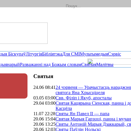
цыя Біскупаў
Літургія
Бібліятэка
Для СМІ
Мультымедыя
Сэрвіс
цыянарый
Разважанні над Божым словам
Святыя
Малітвы
Святыя
24.06 08:41
24 чэрвеня — Урачыстасць нараджэн
святога Яна Хрысціцеля
03.05 03:00
Свв. Філіп і Якуб, апосталы
29.04 03:00
Святая Кацярына Сіенская, панна і д
Касцёла
11.07 22:28
Святы Ян Павел II — папа
20.06 15:04
Святая Марыя Гарэцці, панна і мучан
20.06 13:25
Святы Антоній Марыя Дзаккарый, св
20.06 12:03
Святы Паўлін Нольскі