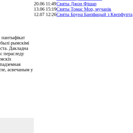
20.06 11:49
Святы Джон Фішар
13.06 15:19
Святы Томас Мор, мучанік
12.07 12:26
Святы Бруна Баніфацый з Кверфурта
й пантыфікат
 былі рымскімі
ыста. Дакладна
ас пераследу
мскіх
 падземная
ёле, асвечаным у