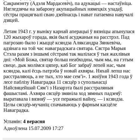
Сакрамэнту (Адэля Мардасевіч), па адукацыі — настаўніца.
Нягледзячы на забарону акупацыйных нямецкіх уладаў,
сёстры працягвалі сваю дзейнасць і нават патаемна навучалі
дзяцей.
Летам 1943 г. у выніку карнай аперацыі ў вязніцы апынулася
120 жыхароў горада, якія былі асуджаныя на расстрэл. Пад
пагрозаю было і жыццё ксяндза Аляксандра Зянкевіча,
адзінага на той час наваградскага святара. Сястра Марыя
Стэла разам з іншымі сёстрамі так малілася ў тыя жахлівыя
дні: «Мой Божа, святар больш неабходны, чым мы, на гэтым
свеце, дык молімся цяпер, каб Бог забраў лепей нас, чым
ксяндза, калі ёсць патрэба ў новай ахвяры. Няхай лепш нас
расстраляюць, а не тых, хто мае сем’і». 1 жніўня 1943 года ў
лесе паблізу Наваградка 11 сясцёр з супольнасці
Найсвяцейшай Сям’і з Назарэта былі расстраляныя
фашыстамі. Ахвяра сясцёр змяніла ход зямных падзеяў:
выратавала і вязняў — усе перажылі вайну, — і ксяндза.
Целы сясцёр-мучаніц спачываюць у фарным касцёле
Наваградка.
Успамін:
4 верасня
Адноўлена 15.07.2009 17:27