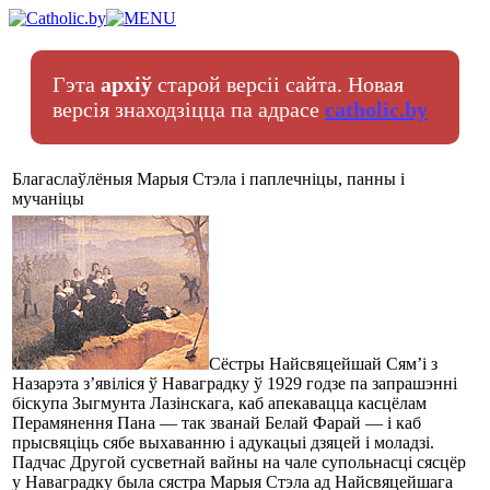
Гэта
архіў
старой версіі сайта. Новая
версія знаходзіцца па адрасе
catholic.by
Благаслаўлёныя Марыя Стэла і паплечніцы, панны і
мучаніцы
Сёстры Найсвяцейшай Сям’і з
Назарэта з’явіліся ў Наваградку ў 1929 годзе па запрашэнні
біскупа Зыгмунта Лазінскага, каб апекавацца касцёлам
Перамянення Пана — так званай Белай Фарай — і каб
прысвяціць сябе выхаванню і адукацыі дзяцей і моладзі.
Падчас Другой сусветнай вайны на чале супольнасці сясцёр
у Наваградку была сястра Марыя Стэла ад Найсвяцейшага