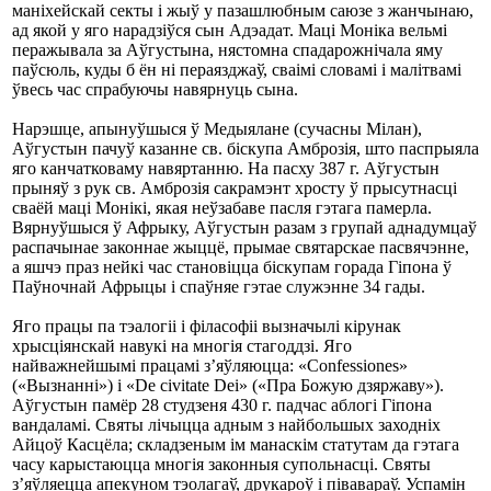
маніхейскай секты і жыў у пазашлюбным саюзе з жанчынаю,
ад якой у яго нарадзіўся сын Адэадат. Маці Моніка вельмі
перажывала за Аўгустына, нястомна спадарожнічала яму
паўсюль, куды б ён ні пераязджаў, сваімі словамі і малітвамі
ўвесь час спрабуючы навярнуць сына.
Нарэшце, апынуўшыся ў Медыялане (сучасны Мілан),
Аўгустын пачуў казанне св. біскупа Амброзія, што паспрыяла
яго канчатковаму навяртанню. На пасху 387 г. Аўгустын
прыняў з рук св. Амброзія сакрамэнт хросту ў прысутнасці
сваёй маці Монікі, якая неўзабаве пасля гэтага памерла.
Вярнуўшыся ў Афрыку, Аўгустын разам з групай аднадумцаў
распачынае законнае жыццё, прымае святарскае пасвячэнне,
а яшчэ праз нейкі час становіцца біскупам горада Гіпона ў
Паўночнай Афрыцы і спаўняе гэтае служэнне 34 гады.
Яго працы па тэалогіі і філасофіі вызначылі кірунак
хрысціянскай навукі на многія стагоддзі. Яго
найважнейшымі працамі з’яўляюцца: «Confessiones»
(«Вызнанні») і «De civitate Dei» («Пра Божую дзяржаву»).
Аўгустын памёр 28 студзеня 430 г. падчас аблогі Гіпона
вандаламі. Святы лічыцца адным з найбольшых заходніх
Айцоў Касцёла; складзеным ім манаскім статутам да гэтага
часу карыстаюцца многія законныя супольнасці. Святы
з’яўляецца апекуном тэолагаў, друкароў і півавараў. Успамін