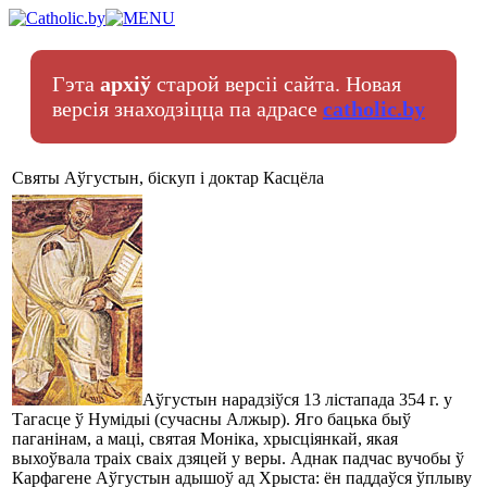
Гэта
архіў
старой версіі сайта. Новая
версія знаходзіцца па адрасе
catholic.by
Святы Аўгустын, біскуп і доктар Касцёла
Аўгустын нарадзіўся 13 лістапада 354 г. у
Тагасце ў Нумідыі (сучасны Алжыр). Яго бацька быў
паганінам, а маці, святая Моніка, хрысціянкай, якая
выхоўвала траіх сваіх дзяцей у веры. Аднак падчас вучобы ў
Карфагене Аўгустын адышоў ад Хрыста: ён паддаўся ўплыву