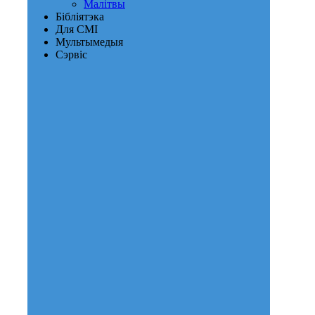
Малітвы
Бібліятэка
Для СМІ
Мультымедыя
Сэрвіс