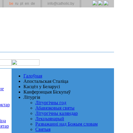
be
ru
pl
en
de
info@catholic.by
Галоўная
Апостальская Сталіца
Касцёл у Беларусі
не
Канферэнцыя Біскупаў
Літургія
Літургічны год
октар
Абавязковыя святы
Літургічны каляндар
Лекцыянарый
іца
Разважанні над Божым словам
ятар
Святыя