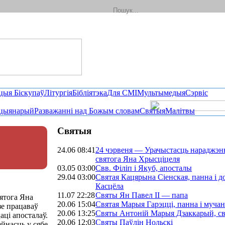
цыя Біскупаў
Літургія
Бібліятэка
Для СМІ
Мультымедыя
Сэрвіс
цыянарый
Разважанні над Божым словам
Святыя
Малітвы
Святыя
24.06 08:41
24 чэрвеня — Урачыстасць нараджэн
святога Яна Хрысціцеля
03.05 03:00
Свв. Філіп і Якуб, апосталы
29.04 03:00
Святая Кацярына Сіенская, панна і д
Касцёла
11.07 22:28
Святы Ян Павел II — папа
вятога Яна
20.06 15:04
Святая Марыя Гарэцці, панна і мучан
зе працаваў
20.06 13:25
Святы Антоній Марыя Дзаккарый, св
аці апосталаў.
20.06 12:03
Святы Паўлін Нольскі
ейнасць у сябе