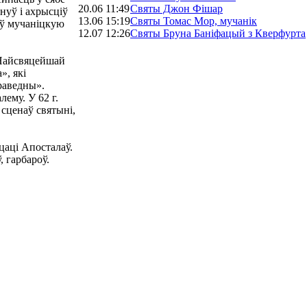
20.06 11:49
Святы Джон Фішар
рнуў і ахрысціў
13.06 15:19
Святы Томас Мор, мучанік
няў мучаніцкую
12.07 12:26
Святы Бруна Баніфацый з Кверфурта
Найсвяцейшай
», які
раведны».
ему. У 62 г.
 сценаў святыні,
цаці Апосталаў.
, гарбароў.