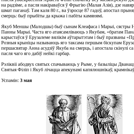
на радзіме, а пасля накіраваўся ў Фрыгію (Малая Азія), дзе навя
шмат паганаў. Там каля 80 г., ва ўзросце 87 гадоў, апостал пры
смерць: быў прыбіты да крыжа і пабіты камянямі.
Якуб Меншы (Малодшы) быў сынам Клеафаса і Марыі, сястры 
Панны Марыі. Часта яго атаясамліваюць з Якубам, «братам Пана
карыстаўся ў Ерузалеме вялікім аўтарытэтам і быў празваны «П
Розныя крыніцы называюць яго таксама першым біскупам Ерузал
першасвятар Анна асудзіў Якуба на смерць, і апостала скінулі са
пасля чаго яго дабіў нейкі гарбар.
Рэліквіі абодвух святых спачываюць у Рыме, у базыліцы Дванац
Святыя Філіп і Якуб лічацца апекунамі капялюшнікаў, крамнікаў
Успамін:
3 мая