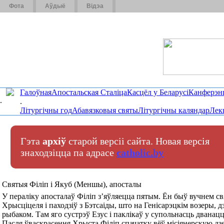
Фота
Аўдыё
Відэа
Галоўная
Апостальская Сталіца
Касцёл у Беларусі
Канферэн
.
.
Літургічны год
Абавязковыя святы
Літургічны каляндар
Лек
Гэта
архіў
старой версіі сайта. Новая версія
знаходзіцца па адрасе
catholic.by
Святыя Філіп і Якуб (Меншы), апосталы
У пераліку апосталаў Філіп з’яўляецца пятым. Ён быў вучнем с
Хрысціцеля і паходзіў з Бэтсаіды, што на Генісарэцкім возеры, д
рыбаком. Там яго сустрэў Езус і паклікаў у супольнасць дванацц
Пасля ўваскрасення Хрыста Філіп спачатку вёў місіянерскую дз