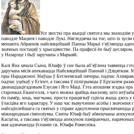
Усе звесткі пра жыццё святога мы знаходзім 
паводле Мацвея і паводле Лукі. Нягледзячы на тое, што іх зусім
менавіта Абраннік найсвяцейшай Панны Марыі з’яўляецца адно
значных постацяў у хрысціянстве. Па прафесіі ён быў цесляром,
у Назарэце і быў заручаны з Марыяй.
Калі Яна зачала Сына, Юзафу ў сне была аб’яўлена таямніца гэта
даручана місія апекавацца Найсвяцейшай Паннай і Дзіцяткам.
пры Нараджэнні Збаўцы ў Бэтлеемскай пячоры, падчас Ахвярава
падчас уцёкаў у Егіпет, а таксама ў пілігрымцы ў Ерузалем разам
дванаццацігадовым Езусам і Яго Маці. Гэта апошняя згадка пра 
старонках Евангелля, з чаго можна зрабіць выснову, што неўзаба
ён памёр, хоць, магчыма, проста працягваў сціпла жыць дзесь у 
ўласціва яго характару. У наш час вывучэнню асобы і значэння г
найсціплейшага са святых у справе адкуплення прысвячаюцца 
міжнародныя сімпозіумы. Святы Юзаф быў абвешчаны апекуно
Касцёла, а таксама з’яўляецца апекуном паміраючых, нарачоных 
мая адзначаецца ўспамін св. Юзафа Рамесніка.