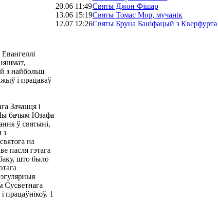
20.06 11:49
Святы Джон Фішар
13.06 15:19
Святы Томас Мор, мучанік
12.07 12:26
Святы Бруна Баніфацый з Кверфурта
у Евангеллі
 няшмат,
й з найбольш
 жыў і працаваў
га Зачацця і
 Мы бачым Юзафа
ння ў святыні,
 з
святога на
ве пасля гэтага
баку, што было
этага
рэгулярныя
м Сусветнага
і працаўнікоў. 1