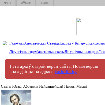
Фота
Аўдыё
Відэа
Галоўная
Апостальская Сталіца
Касцёл у Беларусі
Канферэн
.
.
Літургічны год
Абавязковыя святы
Літургічны каляндар
Лек
Гэта
архіў
старой версіі сайта. Новая версія
знаходзіцца па адрасе
catholic.by
Святы Юзаф, Абраннік Найсвяцейшай Панны Марыі