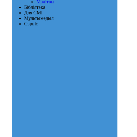
Малітвы
Бібліятэка
Для СМІ
Мультымедыя
Сэрвіс