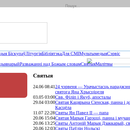
цыя Біскупаў
Літургія
Бібліятэка
Для СМІ
Мультымедыя
Сэрвіс
цыянарый
Разважанні над Божым словам
Святыя
Малітвы
Святыя
24.06 08:41
24 чэрвеня — Урачыстасць нараджэн
святога Яна Хрысціцеля
03.05 03:00
Свв. Філіп і Якуб, апосталы
29.04 03:00
Святая Кацярына Сіенская, панна і д
Касцёла
11.07 22:28
Святы Ян Павел II — папа
20.06 15:04
Святая Марыя Гарэцці, панна і мучан
20.06 13:25
Святы Антоній Марыя Дзаккарый, св
20.06 12:03
Святы Паўлін Нольскі