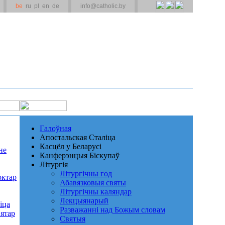
be
ru
pl
en
de
info@catholic.by
Галоўная
Апостальская Сталіца
Касцёл у Беларусі
не
Канферэнцыя Біскупаў
Літургія
Літургічны год
октар
Абавязковыя святы
Літургічны каляндар
Лекцыянарый
іца
Разважанні над Божым словам
ятар
Святыя