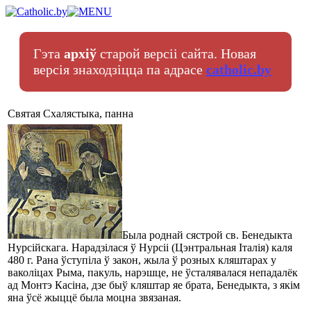
Гэта
архіў
старой версіі сайта. Новая
версія знаходзіцца па адрасе
catholic.by
Святая Схалястыка, панна
Была роднай сястрой св. Бенедыкта
Нурсійскага. Нарадзілася ў Нурсіі (Цэнтральная Італія) каля
480 г. Рана ўступіла ў закон, жыла ў розных кляштарах у
ваколіцах Рыма, пакуль, нарэшце, не ўсталявалася непадалёк
ад Монтэ Касіна, дзе быў кляштар яе брата, Бенедыкта, з якім
яна ўсё жыццё была моцна звязаная.