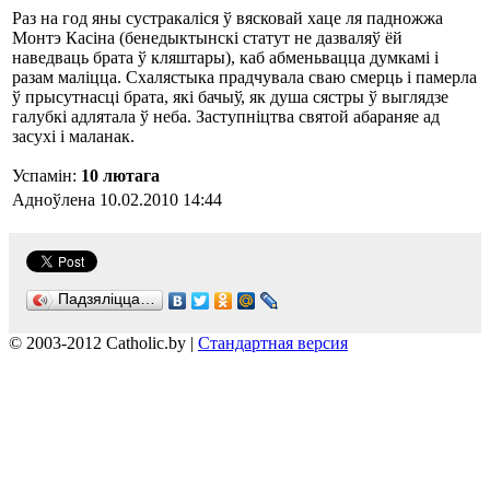
Раз на год яны сустракаліся ў вясковай хаце ля падножжа
Монтэ Касіна (бенедыктынскі статут не дазваляў ёй
наведваць брата ў кляштары), каб абменьвацца думкамі і
разам маліцца. Схалястыка прадчувала сваю смерць і памерла
ў прысутнасці брата, які бачыў, як душа сястры ў выглядзе
галубкі адлятала ў неба. Заступніцтва святой абараняе ад
засухі і маланак.
Успамін:
10 лютага
Адноўлена 10.02.2010 14:44
Падзяліцца…
© 2003-2012 Catholic.by |
Стандартная версия