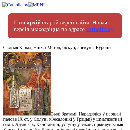
Гэта
архіў
старой версіі сайта. Новая
версія знаходзіцца па адрасе
catholic.by
Святыя Кірыл, мніх, і Мятод, біскуп, апекуны Еўропы
Былі братамі. Нарадзіліся ў першай
палове IX ст. у Солуні (Фесалонікі ў Грэцыі) у шматдзетнай
сям’і. Адзін з іх, Канстанцін, уступіў у закон, прыняўшы імя
Кірыл, і атрымаў у Канстанцінопалі цудоўную адукацыю, за