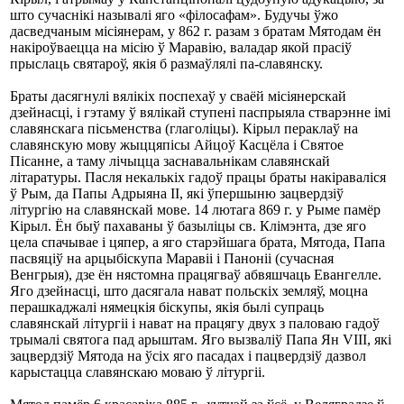
што сучаснікі называлі яго «філосафам». Будучы ўжо
дасведчаным місіянерам, у 862 г. разам з братам Мятодам ён
накіроўваецца на місію ў Маравію, валадар якой прасіў
прыслаць святароў, якія б размаўлялі па-славянску.
Браты дасягнулі вялікіх поспехаў у сваёй місіянерскай
дзейнасці, і гэтаму ў вялікай ступені паспрыяла стварэнне імі
славянскага пісьменства (глаголіцы). Кірыл пераклаў на
славянскую мову жыццяпісы Айцоў Касцёла і Святое
Пісанне, а таму лічыцца заснавальнікам славянскай
літаратуры. Пасля некалькіх гадоў працы браты накіраваліся
ў Рым, да Папы Адрыяна ІІ, які ўпершыню зацвердзіў
літургію на славянскай мове. 14 лютага 869 г. у Рыме памёр
Кірыл. Ён быў пахаваны ў базыліцы св. Клімэнта, дзе яго
цела спачывае і цяпер, а яго старэйшага брата, Мятода, Папа
пасвяціў на арцыбіскупа Маравіі і Паноніі (сучасная
Венгрыя), дзе ён нястомна працягваў абвяшчаць Евангелле.
Яго дзейнасці, што дасягала нават польскіх земляў, моцна
перашкаджалі нямецкія біскупы, якія былі супраць
славянскай літургіі і нават на працягу двух з паловаю гадоў
трымалі святога пад арыштам. Яго вызваліў Папа Ян VIII, які
зацвердзіў Мятода на ўсіх яго пасадах і пацвердзіў дазвол
карыстацца славянскаю моваю ў літургіі.