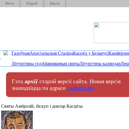
Фота
Аўдыё
Відэа
Галоўная
Апостальская Сталіца
Касцёл у Беларусі
Канферэн
.
.
Літургічны год
Абавязковыя святы
Літургічны каляндар
Лек
Гэта
архіў
старой версіі сайта. Новая версія
знаходзіцца па адрасе
catholic.by
Святы Амброзій, біскуп і доктар Касцёла