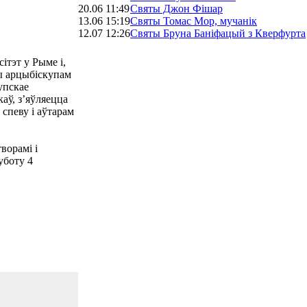
20.06 11:49
Святы Джон Фішар
13.06 15:19
Святы Томас Мор, мучанік
12.07 12:26
Святы Бруна Баніфацый з Кверфурта
сітэт у Рыме і,
ны арцыбіскупам
упскае
каў, з’яўляецца
 спеву і аўтарам
ворамі і
уботу 4