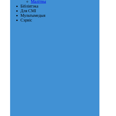
Малітвы
Бібліятэка
Для СМІ
Мультымедыя
Сэрвіс