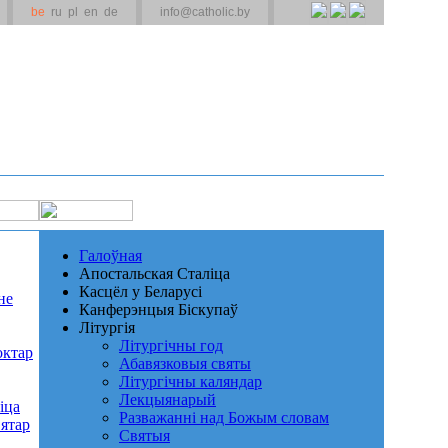
be
ru
pl
en
de
info@catholic.by
Галоўная
Апостальская Сталіца
Касцёл у Беларусі
не
Канферэнцыя Біскупаў
Літургія
Літургічны год
октар
Абавязковыя святы
Літургічны каляндар
Лекцыянарый
іца
Разважанні над Божым словам
ятар
Святыя