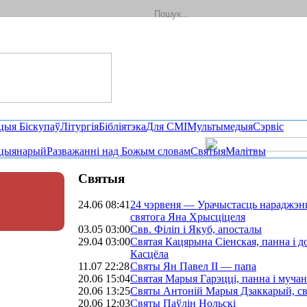
цыя Біскупаў
Літургія
Бібліятэка
Для СМІ
Мультымедыя
Сэрвіс
цыянарый
Разважанні над Божым словам
Святыя
Малітвы
Святыя
24.06 08:41
24 чэрвеня — Урачыстасць нараджэн
святога Яна Хрысціцеля
03.05 03:00
Свв. Філіп і Якуб, апосталы
29.04 03:00
Святая Кацярына Сіенская, панна і д
Касцёла
11.07 22:28
Святы Ян Павел II — папа
20.06 15:04
Святая Марыя Гарэцці, панна і мучан
20.06 13:25
Святы Антоній Марыя Дзаккарый, св
20.06 12:03
Святы Паўлін Нольскі