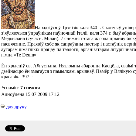
Нарадзіўся ў Трэвізіо каля 340 г. Скончыў універ
з’яўляючыся ўпраўнікам паўночнай Італіі, каля 374 г. быў абра
Медыялана (сучасн. Мілан). 7 снежня гэтага ж года прыняў біск
пасвячэнне. Праявіў сябе як сапраўдны пастыр і настаўнік верні
аўтарам шматлікіх працаў па тэалогіі, арганізатарам літургічнага
гімна «Te Deum».
Ён хрысціў св. Аўгустына. Нязломны абаронца Касцёла, сваімі т
дзейнасцю ён змагаўся з памылкамі арыянаў. Памёр у Вялікую с
красавіка 397 г.
Успамін:
7 снежня
Адноўлена 15.07.2009 17:12
для друку