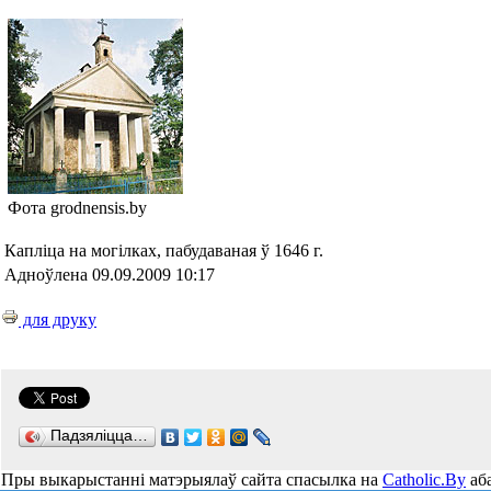
Фота grodnensis.by
Капліца на могілках, пабудаваная ў 1646 г.
Адноўлена 09.09.2009 10:17
для друку
Падзяліцца…
Пры выкарыстанні матэрыялаў сайта спасылка на
Catholic.By
аба