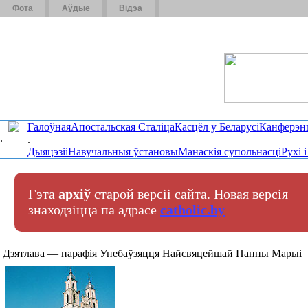
Фота
Аўдыё
Відэа
Галоўная
Апостальская Сталіца
Касцёл у Беларусі
Канферэн
.
.
Дыяцэзіі
Навучальныя ўстановы
Манаскія супольнасці
Рухі 
Гэта
архіў
старой версіі сайта. Новая версія
знаходзіцца па адрасе
catholic.by
Дзятлава — парафія Унебаўзяцця Найсвяцейшай Панны Марыі