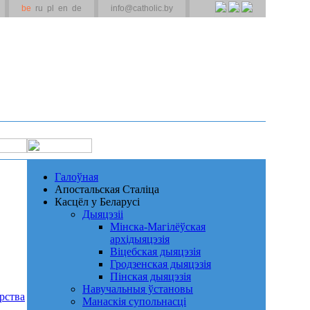
be
ru
pl
en
de
info@catholic.by
Галоўная
Апостальская Сталіца
Касцёл у Беларусі
Дыяцэзіі
Мінска-Магілёўская
архідыяцэзія
Віцебская дыяцэзія
Гродзенская дыяцэзія
Пінская дыяцэзія
Навучальныя ўстановы
арства
Манаскія супольнасці