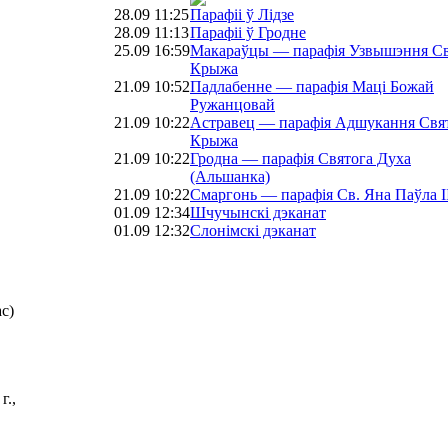
28.09 11:25
Парафіі ў Лідзе
28.09 11:13
Парафіі ў Гродне
25.09 16:59
Макараўцы — парафія Узвышэння Св
Крыжа
21.09 10:52
Падлабенне — парафія Маці Божай
Ружанцовай
21.09 10:22
Астравец — парафія Адшукання Свя
Крыжа
21.09 10:22
Гродна — парафія Святога Духа
(Альшанка)
21.09 10:22
Смаргонь — парафія Св. Яна Паўла I
01.09 12:34
Шчучынскі дэканат
01.09 12:32
Слонімскі дэканат
ас)
г.,