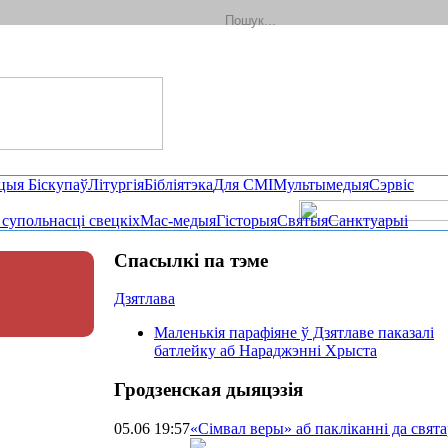
цыя Біскупаў
Літургія
Бібліятэка
Для СМІ
Мультымедыя
Сэрвіс
і супольнасці свецкіх
Мас-медыя
Гісторыя
Святыя
Санктуарыі
Спасылкі па тэме
Дзятлава
Маленькія парафіяне ў Дзятлаве паказалі
батлейку аб Нараджэнні Хрыста
Гродзенская дыяцэзія
05.06 19:57
«Сімвал веры» аб пакліканні да свят