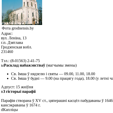
Фота grodnensis.by
Адрас:
вул. Леніна, 13
г.п. Дзятлава
Гродзенская вобл.
231460
Тэл.: (8-01563) 2-41-75
ы
Расклад набажэнстваў
(магчымы змены)
Св. Імша ў нядзелю і святы — 09.00, 11.00, 18.00
Св. Імша ў будні — 9.00 (на працягу года), 18.00 (у летні ч
Адпуст: 15 жніўня
в
З гісторыі парафіі
Парафія створана ў XV ст., цяперашні касцёл пабудаваны ў 1646 
кансэкраваны ў 1674 г.
d
Капліцы