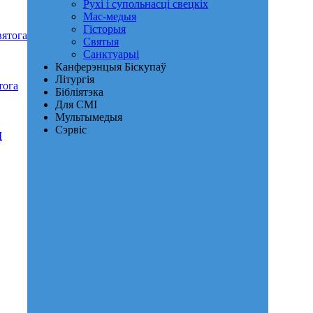
Рухі і супольнасці свецкіх
Мас-медыя
Гісторыя
ятога
Святыя
Санктуарыі
Канферэнцыя Біскупаў
Літургія
тога
Бібліятэка
Для СМІ
Мультымедыя
Сэрвіс
I