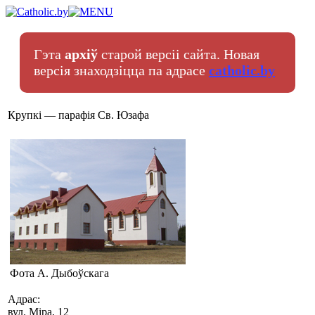
Гэта
архіў
старой версіі сайта. Новая
версія знаходзіцца па адрасе
catholic.by
Крупкі — парафія Св. Юзафа
Фота А. Дыбоўскага
Адрас:
вул. Міра, 12