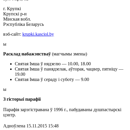
г. Крупкі
Крупскі р-н
Мінская вобл.
Рэспубліка Беларусь
вэб-сайт:
krupki.kasciol.by
ы
Расклад набажэнстваў
(магчымы змены)
Святая Імша ў нядзелю — 10.00, 18.00
Святая Імша ў панядзелак, аўторак, чацвер, пятніцу —
19.00
Святая Імша ў сераду і суботу — 9.00
ы
З гісторыі парафіі
Парафія зарэгістравана ў 1996 г., пабудаваны душпастырскі
цэнтр.
Адноўлена 15.11.2015 15:48