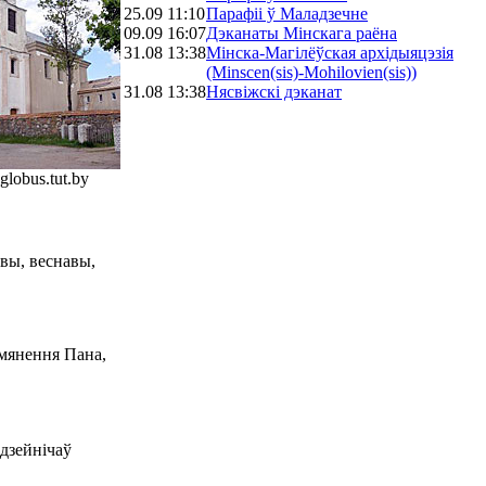
25.09 11:10
Парафіі ў Маладзечне
09.09 16:07
Дэканаты Мінскага раёна
31.08 13:38
Мінска-Магілёўская архідыяцэзія
(Minscen(sis)-Mohilovien(sis))
31.08 13:38
Нясвіжскі дэканат
globus.tut.by
овы, веснавы,
янення Пана,
 дзейнічаў