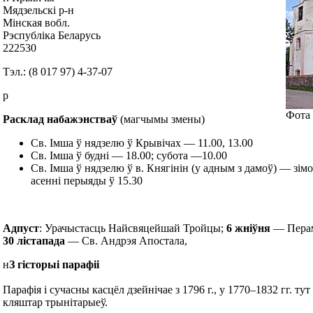
Мядзельскі р-н
Мінская вобл.
Рэспубліка Беларусь
222530
Тэл.: (8 017 97) 4-37-07
р
Фота 
Расклад набажэнстваў
(магчымы змены)
Св. Імша ў нядзелю ў Крывічах — 11.00, 13.00
Св. Імша ў будні — 18.00; субота —10.00
Св. Імша ў нядзелю ў в. Княгінін (у адным з дамоў) — зім
асенні перыяды ў 15.30
Адпуст
: Урачыстасць Найсвяцейшай Тройцы;
6 жніўня
— Перам
30 лістапада
— Св. Андрэя Апостала,
н
З гісторыі парафіі
Парафія і сучасны касцёл дзейнічае з 1796 г., у 1770–1832 гг. тут
кляштар трынітарыеў.