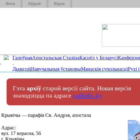
Фота
Аўдыё
Відэа
Галоўная
Апостальская Сталіца
Касцёл у Беларусі
Канферэн
.
.
Дыяцэзіі
Навучальныя ўстановы
Манаскія супольнасці
Рухі 
Гэта
архіў
старой версіі сайта. Новая версія
знаходзіцца па адрасе
catholic.by
Крывічы — парафія Св. Андрэя, апостала
Адрас:
вул. 17 верасня, 56
г. Крывічы