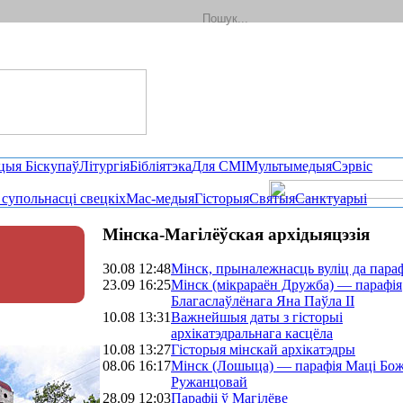
цыя Біскупаў
Літургія
Бібліятэка
Для СМІ
Мультымедыя
Сэрвіс
і супольнасці свецкіх
Мас-медыя
Гісторыя
Святыя
Санктуарыі
Мінска-Магілёўская архідыяцэзія
30.08 12:48
Мінск, прыналежнасць вуліц да пара
23.09 16:25
Мінск (мікрараён Дружба) — парафія
Благаслаўлёнага Яна Паўла ІІ
10.08 13:31
Важнейшыя даты з гісторыі
архікатэдральнага касцёла
10.08 13:27
Гісторыя мінскай архікатэдры
08.06 16:17
Мінск (Лошыца) — парафія Маці Бо
Ружанцовай
28.09 12:03
Парафіі ў Магілёве