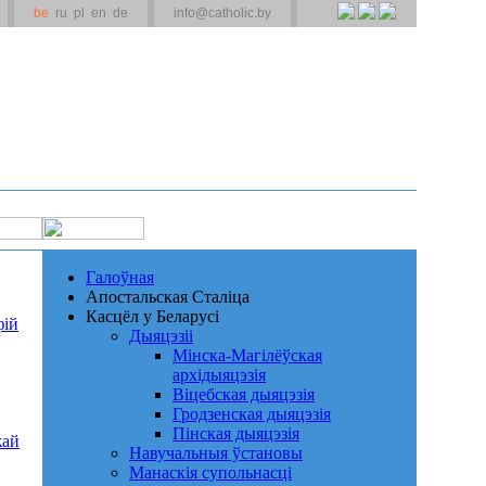
be
ru
pl
en
de
info@catholic.by
Галоўная
Апостальская Сталіца
Касцёл у Беларусі
фій
Дыяцэзіі
Мінска-Магілёўская
архідыяцэзія
Віцебская дыяцэзія
Гродзенская дыяцэзія
Пінская дыяцэзія
жай
Навучальныя ўстановы
Манаскія супольнасці