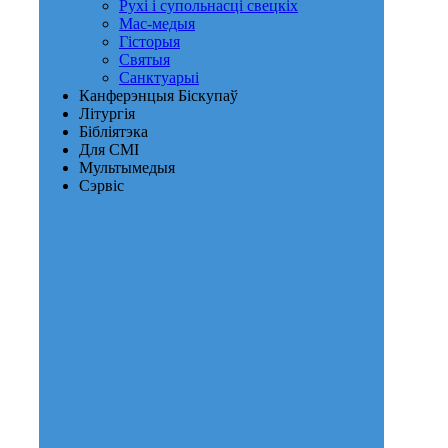
Рухі і супольнасці свецкіх
Мас-медыя
Гісторыя
Святыя
Санктуарыі
Канферэнцыя Біскупаў
Літургія
Бібліятэка
Для СМІ
Мультымедыя
Сэрвіс