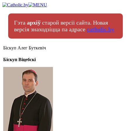
Гэта
архіў
старой версіі сайта. Новая
версія знаходзіцца па адрасе
catholic.by
Біскуп Алег Буткевіч
Біскуп Віцебскі