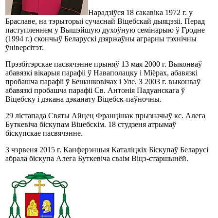
Нарадзіўся 18 сакавіка 1972 г. у
Браславе, на тэрыторыі сучаснай Віцебскай дыяцэзіі. Перад
паступленнем у Вышэйшую духоўную семінарыю ў Гродне
(1994 г.) скончыў Беларускі дзяржаўны аграрны тэхнічны
ўніверсітэт.
Прэзбітэрскае пасвячэнне прыняў 13 мая 2000 г. Выконваў
абавязкі вікарыя парафіі ў Наваполацку і Міёрах, абавязкі
пробашча парафіі ў Бешанковічах і Уле. З 2003 г. выконваў
абавязкі пробашча парафіі Св. Антонія Падуанскага ў
Віцебску і дэкана дэканату Віцебск-паўночны.
29 лістапада Святы Айцец Францішак прызначыў кс. Алега
Буткевіча біскупам Віцебскім. 18 студзеня атрымаў
біскупскае пасвячэнне.
3 чэрвеня 2015 г. Канферэнцыя Каталіцкіх Біскупаў Беларусі
абрала біскупа Алега Буткевіча сваім Віцэ-старшынёй.