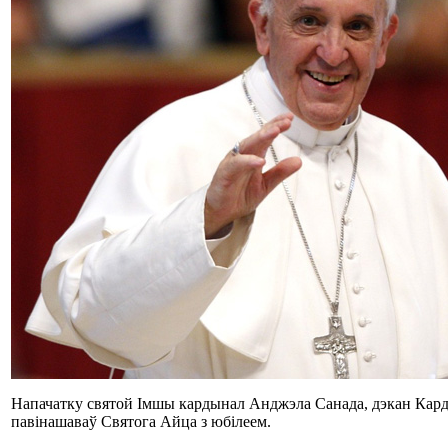
Напачатку святой Імшы кардынал Анджэла Санада, дэкан Карды
павінашаваў Святога Айца з юбілеем.