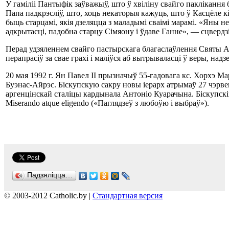
У гаміліі Пантыфік заўважыў, што ў хвіліну свайго пакліканн
Папа падкрэсліў, што, хоць некаторыя кажуць, што ў Касцёле 
быць старцамі, якія дзеляцца з маладымі сваімі марамі. «Яны 
адкрытасці, падобна старцу Сімяону і ўдаве Ганне», — сцвердз
Перад удзяленнем свайго пастырскага благаслаўлення Святы А
перапрасіў за свае грахі і маліўся аб вытрываласці ў веры, надзе
20 мая 1992 г. Ян Павел ІІ прызначыў 55-гадовага кс. Хорхэ М
Буэнас-Айрэс. Біскупскую сакру новы іерарх атрымаў 27 чэрвен
аргенцінскай сталіцы кардынала Антоніо Куарачына. Біскупскім
Miserando atque eligendo («Паглядзеў з любоўю і выбраў»).
Падзяліцца…
© 2003-2012 Catholic.by |
Стандартная версия