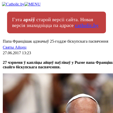
Гэта
архіў
старой версіі сайта. Новая
версія знаходзіцца па адрасе
catholic.by
Папа Францішак адзначыў 25-годдзе біскупскага пасвячэння
Святы Айцец
27.06.2017 13:23
27 чэрвеня ў капліцы айцоў паўлінаў у Рыме папа Франціш
свайго біскупскага пасвячэння.