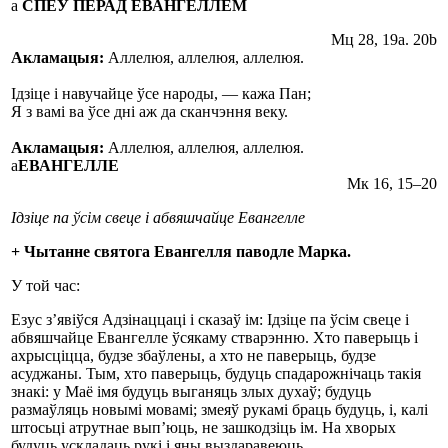
а
СПЕЎ ПЕРАД ЕВАНГЕЛЛЕМ
Мц 28, 19а. 20b
Акламацыя:
Аллелюя, аллелюя, аллелюя.
Ідзіце і навучайце ўсе народы, — кажа Пан;
Я з вамі ва ўсе дні аж да сканчэння веку.
Акламацыя:
Аллелюя, аллелюя, аллелюя.
а
ЕВАНГЕЛЛЕ
Мк 16, 15–20
Ідзіце па ўсім свеце і абвяшчайце Евангелле
+ Чытанне cвятога Евангелля паводле Марка.
У той час:
Езус з’явіўся Адзінаццаці і сказаў ім: Ідзіце па ўсім свеце і
абвяшчайце Евангелле ўсякаму стварэнню. Хто паверыць і
ахрысціцца, будзе збаўлены, а хто не паверыць, будзе
асуджаны. Тым, хто паверыць, будуць спадарожнічаць такія
знакі: у Маё імя будуць выганяць злых духаў; будуць
размаўляць новымі мовамі; змеяў рукамі браць будуць, і, калі
штосьці атрутнае вып’юць, не зашкодзіць ім. На хворых
будуць ускладаць рукі і яны выздаравеюць.