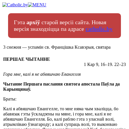
Гэта
архіў
старой версіі сайта. Новая
версія знаходзіцца па адрасе
catholic.by
3 снежня — успамін св. Францішка Ксавэрыя, святара
ПЕРШАЕ ЧЫТАННЕ
1 Кар 9, 16–19. 22–23
Гора мне, калі я не абвяшчаю Евангелля
Чытанне Першага паслання святога апостала Паўла да
Карынцянаў.
Браты:
Калі я абвяшчаю Евангелле, то мне няма чым хваліцца, бо
абавязак гэты ўскладзены на мяне, і гора мне, калі я не
абвяшчаю Евангелля. Бо, калі раблю гэта з уласнай волі,
атрымліваю ўзнагароду; а калі супраць волі, то выконваю