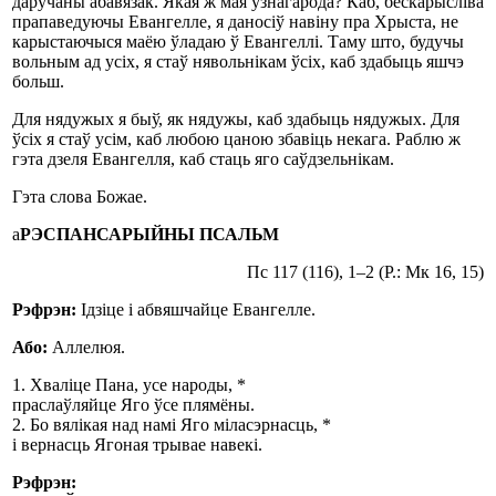
даручаны абавязак. Якая ж мая ўзнагарода? Каб, бескарысліва
прапаведуючы Евангелле, я даносіў навіну пра Хрыста, не
карыстаючыся маёю ўладаю ў Евангеллі. Таму што, будучы
вольным ад усіх, я стаў нявольнікам ўсіх, каб здабыць яшчэ
больш.
Для нядужых я быў, як нядужы, каб здабыць нядужых. Для
ўсіх я стаў усім, каб любою цаною збавіць некага. Раблю ж
гэта дзеля Евангелля, каб стаць яго саўдзельнікам.
Гэта слова Божае.
а
РЭСПАНСАРЫЙНЫ ПСАЛЬМ
Пс 117 (116), 1–2 (Р.: Мк 16, 15)
Рэфрэн:
Ідзіце і абвяшчайце Евангелле.
Або:
Аллелюя.
1. Хваліце Пана, усе народы, *
праслаўляйце Яго ўсе плямёны.
2. Бо вялікая над намі Яго міласэрнасць, *
і вернасць Ягоная трывае навекі.
Рэфрэн: