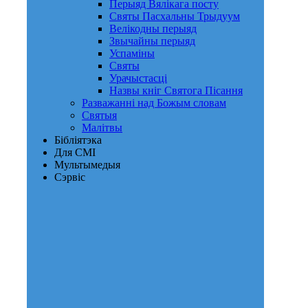
Перыяд Вялікага посту
Святы Пасхальны Трыдуум
Велікодны перыяд
Звычайны перыяд
Успаміны
Святы
Урачыстасці
Назвы кніг Святога Пісання
Разважанні над Божым словам
Святыя
Малітвы
Бібліятэка
Для СМІ
Мультымедыя
Сэрвіс