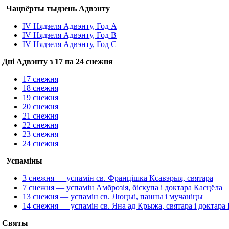
Чацвёрты тыдзень Адвэнту
ІV Нядзеля Адвэнту, Год A
IV Нядзеля Адвэнту, Год B
ІV Нядзеля Адвэнту, Год С
Дні Адвэнту з 17 па 24 снежня
17 снежня
18 снежня
19 снежня
20 снежня
21 снежня
22 снежня
23 снежня
24 снежня
Успаміны
3 снежня — успамін св. Францішка Ксавэрыя, святара
7 снежня — успамін Амброзія, біскупа і доктара Касцёла
13 снежня — успамін св. Люцыі, панны і мучаніцы
14 снежня — успамін св. Яна ад Крыжа, святара і доктара
Святы