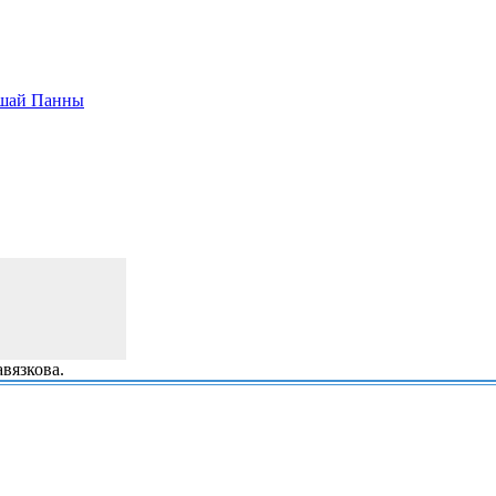
йшай Панны
вязкова.