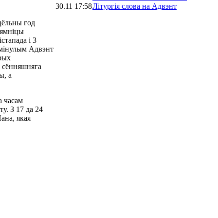
30.11 17:58
Літургія слова на Адвэнт
цёльны год
аямніцы
стапада і 3
 мінулым Адвэнт
рых
а сённяшняга
ы, а
а часам
у. З 17 да 24
ана, якая