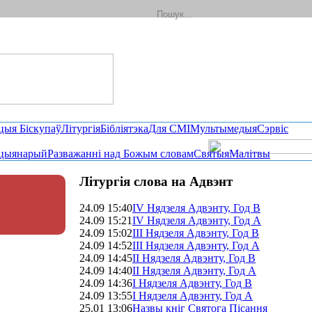
цыя Біскупаў
Літургія
Бібліятэка
Для СМІ
Мультымедыя
Сэрвіс
цыянарый
Разважанні над Божым словам
Святыя
Малітвы
Літургія слова на Адвэнт
24.09 15:40
IV Нядзеля Адвэнту, Год B
24.09 15:21
ІV Нядзеля Адвэнту, Год A
24.09 15:02
ІІI Нядзеля Адвэнту, Год B
24.09 14:52
ІІI Нядзеля Адвэнту, Год A
24.09 14:45
II Нядзеля Адвэнту, Год B
24.09 14:40
ІI Нядзеля Адвэнту, Год A
24.09 14:36
І Нядзеля Адвэнту, Год В
24.09 13:55
І Нядзеля Адвэнту, Год A
25.01 13:06
Назвы кніг Святога Пісання