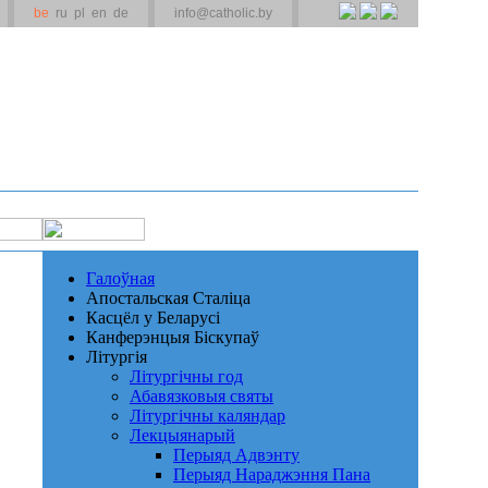
be
ru
pl
en
de
info@catholic.by
Галоўная
Апостальская Сталіца
Касцёл у Беларусі
Канферэнцыя Біскупаў
Літургія
Літургічны год
Абавязковыя святы
Літургічны каляндар
Лекцыянарый
Перыяд Адвэнту
Перыяд Нараджэння Пана