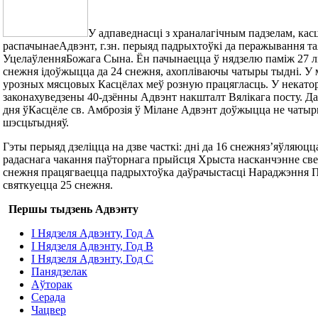
У адпаведнасці з храналагічным падзелам, кас
распачынаеАдвэнт, г.зн. перыяд падрыхтоўкі да перажывання т
УцелаўленняБожага Сына. Ён пачынаецца ў нядзелю паміж 27 лі
снежня ідоўжыцца да 24 снежня, ахопліваючы чатыры тыдні. У
урозных мясцовых Касцёлах меў розную працягласць. У некато
законахуведзены 40-дзённы Адвэнт накшталт Вялікага посту. Д
дня ўКасцёле св. Амброзія ў Мілане Адвэнт доўжыцца не чатыр
шэсцьтыдняў.
Гэты перыяд дзеліцца на дзве часткі: дні да 16 снежняз’яўляюцц
радаснага чакання паўторнага прыйсця Хрыста насканчэнне свет
снежня працягваецца падрыхтоўка даўрачыстасці Нараджэння П
святкуецца 25 снежня.
Першы тыдзень Адвэнту
І Нядзеля Адвэнту, Год A
І Нядзеля Адвэнту, Год В
І Нядзеля Адвэнту, Год С
Панядзелак
Аўторак
Серада
Чацвер