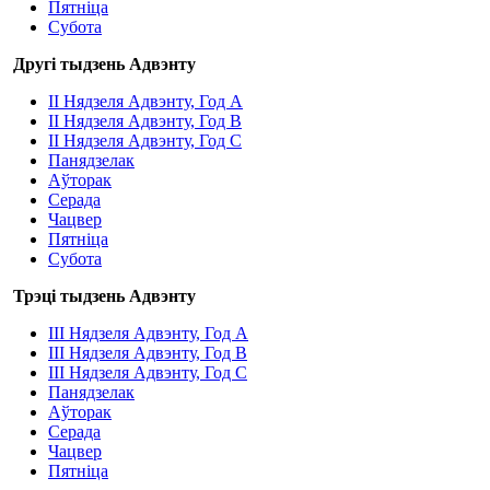
Пятніца
Субота
Другі тыдзень Адвэнту
ІI Нядзеля Адвэнту, Год A
II Нядзеля Адвэнту, Год B
ІI Нядзеля Адвэнту, Год С
Панядзелак
Аўторак
Серада
Чацвер
Пятніца
Субота
Трэці тыдзень Адвэнту
ІІI Нядзеля Адвэнту, Год A
ІІI Нядзеля Адвэнту, Год B
ІІI Нядзеля Адвэнту, Год С
Панядзелак
Аўторак
Серада
Чацвер
Пятніца