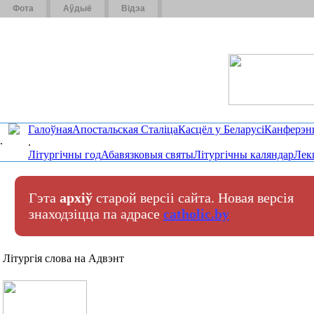
Фота
Аўдыё
Відэа
Галоўная
Апостальская Сталіца
Касцёл у Беларусі
Канферэн
.
.
Літургічны год
Абавязковыя святы
Літургічны каляндар
Лек
Гэта
архіў
старой версіі сайта. Новая версія
знаходзіцца па адрасе
catholic.by
Літургія слова на Адвэнт