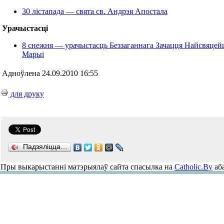
30 лістапада — свята св. Андрэя Апостала
Урачыстасці
8 снежня — урачыстасць Беззаганнага Зачацця Найсвяце
Марыі
Адноўлена 24.09.2010 16:55
для друку
Падзяліцца…
Пры выкарыстанні матэрыялаў сайта спасылка на
Catholic.By
аба