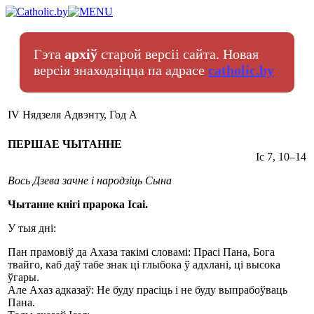
Гэта
архіў
старой версіі сайта. Новая
версія знаходзіцца па адрасе
catholic.by
ІV Нядзеля Адвэнту, Год A
ПЕРШАЕ ЧЫТАННЕ
Іс 7, 10–14
Вось Дзева зачне і народзіць Сына
Чытанне кнігі прарока Ісаі.
У тыя дні:
Пан прамовіў да Ахаза такімі словамі: Прасі Пана, Бога
твайго, каб даў табе знак ці глыбока ў адхлані, ці высока
ўгары.
Але Ахаз адказаў: Не буду прасіць і не буду выпрабоўваць
Пана.