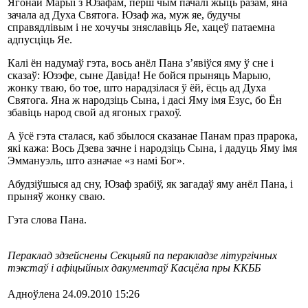
Ягонай Марыі з Юзафам, перш чым пачалі жыць разам, яна
зачала ад Духа Святога. Юзаф жа, муж яе, будучы
справядлівым і не хочучы зняславіць Яе, хацеў патаемна
адпусціць Яе.
Калі ён надумаў гэта, вось анёл Пана з’явіўся яму ў сне і
сказаў: Юзэфе, сыне Давіда! Не бойся прыняць Марыю,
жонку тваю, бо тое, што нарадзілася ў ёй, ёсць ад Духа
Святога. Яна ж народзіць Сына, і дасі Яму імя Езус, бо Ён
збавіць народ свой ад ягоных грахоў.
А ўсё гэта сталася, каб збылося сказанае Панам праз прарока,
які кажа: Вось Дзева зачне і народзіць Сына, і дадуць Яму імя
Эммануэль, што азначае «з намі Бог».
Абудзіўшыся ад сну, Юзаф зрабіў, як загадаў яму анёл Пана, і
прыняў жонку сваю.
Гэта слова Пана.
Пераклад здзейснены Секцыяй па перакладзе літургічных
тэкстаў і афіцыйных дакументаў Касцёла пры ККББ
Адноўлена 24.09.2010 15:26