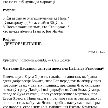
хто не схіляў душы да марнасці.
Рэфрэн:
5. Ён атрымае благаслаўленне ад Пана *
і ўзнагароду ад Бога, свайго Збаўцы.
6. Вось пакаленне тых, хто Яго шукае, *
хто шукае абліччаТвайго, Бог Якуба.
Рэфрэн:
а
ДРУГОЕ ЧЫТАННЕ
Рым 1, 1–7
Хрыстус, патомак Давіда, — Cын Божы
Чытанне Паслання святога апостала Паўла да Рымлянаў.
Павел, слуга Езуса Хрыста, пакліканы апостал, выбраны
дзеля дабравесця Божага, якое Бог перад гэтым абяцаў праз
прарокаў сваіх у святых пісаннях, пра Сына Яго, які целам
паходзіў з роду Давіда, і які адкрыўся як Сын Божы ў моцы,
паводле Духа святасці, праз уваскрасенне з мёртвых, пра
Езуса Хрыста, Пана нашага, праз якога мы атрымалі ласку і
апостальства, каб у імя Ягонае зрабіць паслухмянымі веры
ўсе народы, сярод якіх і вы, пакліканыя Езусам Хрыстом.