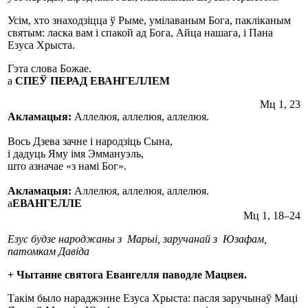
Усім, хто знаходзіцца ў Рыме, умілаваным Бога, пакліканым
святым: ласка вам і спакой ад Бога, Айца нашага, і Пана
Езуса Хрыста.
Гэта слова Божае.
а
СПЕЎ ПЕРАД ЕВАНГЕЛЛЕМ
Мц 1, 23
Акламацыя:
Аллелюя, аллелюя, аллелюя.
Вось Дзева зачне і народзіць Сына,
і дадуць Яму імя Эммануэль,
што азначае «з намі Бог».
Акламацыя:
Аллелюя, аллелюя, аллелюя.
а
ЕВАНГЕЛЛЕ
Мц 1, 18–24
Езус будзе народжаны з Марыі, заручанай з Юзафам,
патомкам Давіда
+ Чытанне святога Евангелля паводле Мацвея.
Такім было нараджэнне Езуса Хрыста: пасля заручынаў Маці