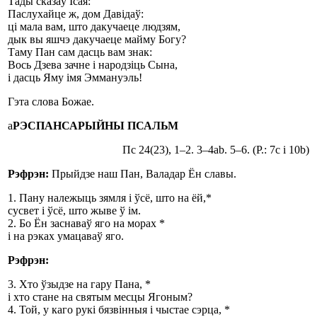
Тады сказаў Ісая:
Паслухайце ж, дом Давідаў:
ці мала вам, што дакучаеце людзям,
дык вы яшчэ дакучаеце майму Богу?
Таму Пан сам дасць вам знак:
Вось Дзева зачне і народзіць Сына,
і дасць Яму імя Эммануэль!
Гэта слова Божае.
а
РЭСПАНСАРЫЙНЫ ПСАЛЬМ
Пс 24(23), 1–2. 3–4аb. 5–6. (Р.: 7c і 10b)
Рэфрэн:
Прыйдзе наш Пан, Валадар Ён славы.
1. Пану належыць зямля і ўсё, што на ёй,*
сусвет і ўсё, што жыве ў ім.
2. Бо Ён заснаваў яго на морах *
і на рэках умацаваў яго.
Рэфрэн:
3. Хто ўзыдзе на гару Пана, *
і хто стане на святым месцы Ягоным?
4. Той, у каго рукі бязвінныя і чыстае сэрца, *