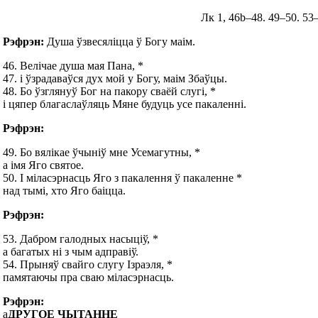
Лк 1, 46b–48. 49–50. 53–5
Рэфрэн:
Душа ўзвесяліцца ў Богу маім.
46. Велічае душа мая Пана, *
47. і ўзрадаваўся дух мой у Богу, маім Збаўцы.
48. Бо ўзглянуў Бог на пакору сваёй слугі, *
і цяпер благаслаўляць Мяне будуць усе пакаленні.
Рэфрэн:
49. Бо вялікае ўчыніў мне Усемагутны, *
а імя Яго святое.
50. І міласэрнасць Яго з пакалення ў пакаленне *
над тымі, хто Яго баіцца.
Рэфрэн:
53. Дабром галодных насыціў, *
а багатых ні з чым адправіў.
54. Прыняў свайго слугу Ізраэля, *
памятаючы пра сваю міласэрнасць.
Рэфрэн:
а
ДРУГОЕ ЧЫТАННЕ