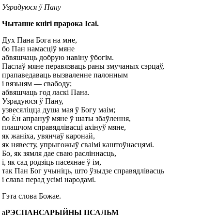
Узрадуюся ў Пану
Чытанне кнігі прарока Ісаі.
Дух Пана Бога на мне,
бо Пан намасціў мяне
абвяшчаць добрую навіну ўбогім.
Паслаў мяне перавязваць раны змучаных сэрцаў,
прапаведаваць вызваленне палонным
і вязьням — свабоду;
абвяшчаць год ласкі Пана.
Узрадуюся ў Пану,
узвесяліцца душа мая ў Богу маім;
бо Ён апрануў мяне ў шаты збаўлення,
плашчом справядлівасці ахінуў мяне,
як жаніха, увянчаў каронай,
як нявесту, упрыгожыў сваімі каштоўнасцямі.
Бо, як зямля дае сваю расліннасць,
і, як сад родзіць пасеянае ў ім,
так Пан Бог учыніць, што ўзыдзе справядлівасць
і слава перад усімі народамі.
Гэта слова Божае.
а
РЭСПАНСАРЫЙНЫ ПСАЛЬМ