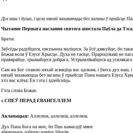
Дух ваш і душа, і цела няхай захаваюцца без заганы ў прайсце Па
Чытанне Першага паслання святога апостала Паўла да Тэсал
Браты:
Заўсёды радуйцеся, няспынна маліцеся. За ўсё дзякуйце, бо така
Божая воля ў Езусе Хрысце. Духа не гасіце. Прароцтвамі не паг
правярайце, трымайцеся добрага. Устрымлівайцеся ад усялякага 
Сам жа Бог спакою няхай асвяціць вас цалкам, і ўвесь дух ваш, і 
няхай захаваюцца без заганы ў прыйсце Пана нашага Езуса Хры
хто вас кліча; Ён гэта і здзейсніць.
Гэта слова Божае.
а
СПЕЎ ПЕРАД ЕВАНГЕЛЛЕМ
Акламацыя:
Аллелюя, аллелюя, аллелюя.
Дух Пана Бога на мне, бо Пан намасціў мяне
абвяшчаць добрую навіну ўбогім.