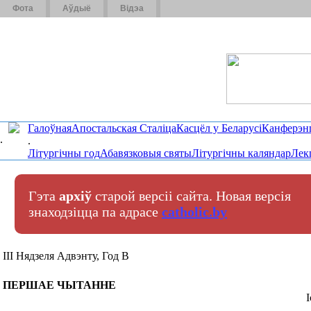
Фота
Аўдыё
Відэа
Галоўная
Апостальская Сталіца
Касцёл у Беларусі
Канферэн
.
.
Літургічны год
Абавязковыя святы
Літургічны каляндар
Лек
Гэта
архіў
старой версіі сайта. Новая версія
знаходзіцца па адрасе
catholic.by
ІІI Нядзеля Адвэнту, Год B
ПЕРШАЕ ЧЫТАННЕ
І