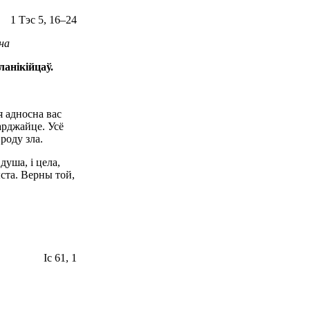
1 Тэс 5, 16–24
на
анікійцаў.
я адносна вас
арджайце. Усё
роду зла.
душа, і цела,
ста. Верны той,
Іс 61, 1