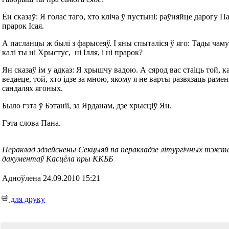
Ён сказаў: Я голас таго, хто кліча ў пустыні: раўняйце дарогу Па
прарок Ісая.
А пасланцы ж былі з фарысеяў. І яны спыталіся ў яго: Тады чам
калі ты ні Хрыстус, ні Ілля, і ні прарок?
Ян сказаў ім у адказ: Я хрышчу вадою. А сярод вас стаіць той, к
ведаеце, той, хто ідзе за мною, якому я не варты развязаць раме
сандалях ягоных.
Было гэта ў Бэтаніі, за Ярданам, дзе хрысціў Ян.
Гэта слова Пана.
Пераклад здзейснены Секцыяй па перакладзе літургічных тэкст
дакументаў Касцёла пры ККББ
Адноўлена 24.09.2010 15:21
для друку