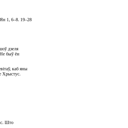
Ян 1, 6–8. 19–28
шоў дзеля
 Не быў ён
евітаў, каб яны
не Хрыстус.
ас. Што