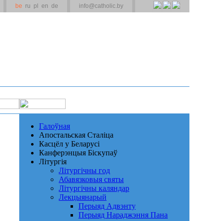
be
ru
pl
en
de
info@catholic.by
Галоўная
Апостальская Сталіца
Касцёл у Беларусі
Канферэнцыя Біскупаў
Літургія
Літургічны год
Абавязковыя святы
Літургічны каляндар
Лекцыянарый
Перыяд Адвэнту
Перыяд Нараджэння Пана