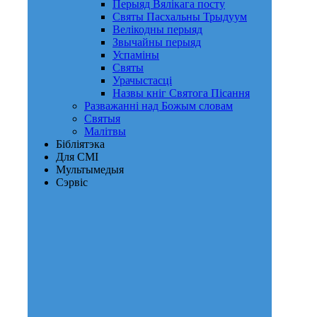
Перыяд Вялікага посту
Святы Пасхальны Трыдуум
Велікодны перыяд
Звычайны перыяд
Успаміны
Святы
Урачыстасці
Назвы кніг Святога Пісання
Разважанні над Божым словам
Святыя
Малітвы
Бібліятэка
Для СМІ
Мультымедыя
Сэрвіс