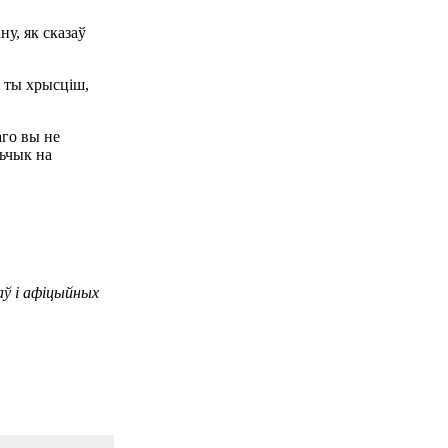
ну, як сказаў
у ты хрысціш,
аго вы не
ньчык на
аў і афіцыйных