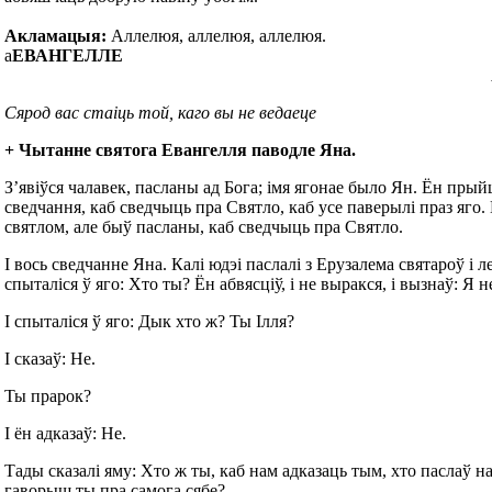
Акламацыя:
Аллелюя, аллелюя, аллелюя.
а
ЕВАНГЕЛЛЕ
Сярод вас стаіць той, каго вы не ведаеце
+ Чытанне святога Евангелля паводле Яна.
З’явіўся чалавек, пасланы ад Бога; імя ягонае было Ян. Ён прый
сведчання, каб сведчыць пра Святло, каб усе паверылі праз яго.
святлом, але быў пасланы, каб сведчыць пра Святло.
І вось сведчанне Яна. Калі юдэі паслалі з Ерузалема святароў і л
спыталіся ў яго: Хто ты? Ён абвясціў, і не выракся, і вызнаў: Я 
І спыталіся ў яго: Дык хто ж? Ты Ілля?
І сказаў: Не.
Ты прарок?
І ён адказаў: Не.
Тады сказалі яму: Хто ж ты, каб нам адказаць тым, хто паслаў н
гаворыш ты пра самога сябе?