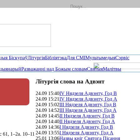
цыя Біскупаў
Літургія
Бібліятэка
Для СМІ
Мультымедыя
Сэрвіс
цыянарый
Разважанні над Божым словам
Святыя
Малітвы
Літургія слова на Адвэнт
24.09 15:40
IV Нядзеля Адвэнту, Год B
24.09 15:21
ІV Нядзеля Адвэнту, Год A
24.09 15:02
ІІI Нядзеля Адвэнту, Год B
24.09 14:52
ІІI Нядзеля Адвэнту, Год A
24.09 14:45
II Нядзеля Адвэнту, Год B
24.09 14:40
ІI Нядзеля Адвэнту, Год A
24.09 14:36
І Нядзеля Адвэнту, Год В
24.09 13:55
І Нядзеля Адвэнту, Год A
с 61, 1–2а. 10–11
25.01 13:06
Назвы кніг Святога Пісання