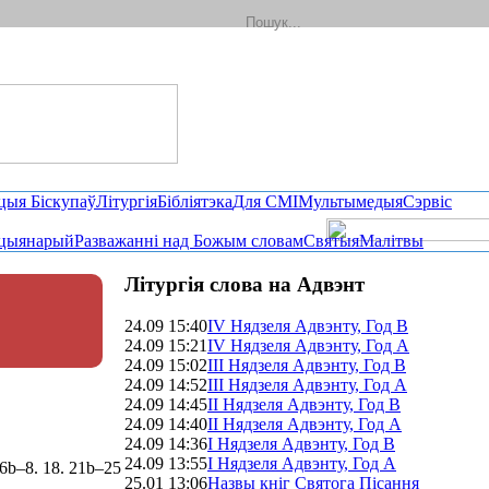
цыя Біскупаў
Літургія
Бібліятэка
Для СМІ
Мультымедыя
Сэрвіс
цыянарый
Разважанні над Божым словам
Святыя
Малітвы
Літургія слова на Адвэнт
24.09 15:40
IV Нядзеля Адвэнту, Год B
24.09 15:21
ІV Нядзеля Адвэнту, Год A
24.09 15:02
ІІI Нядзеля Адвэнту, Год B
24.09 14:52
ІІI Нядзеля Адвэнту, Год A
24.09 14:45
II Нядзеля Адвэнту, Год B
24.09 14:40
ІI Нядзеля Адвэнту, Год A
24.09 14:36
І Нядзеля Адвэнту, Год В
24.09 13:55
І Нядзеля Адвэнту, Год A
 6b–8. 18. 21b–25
25.01 13:06
Назвы кніг Святога Пісання