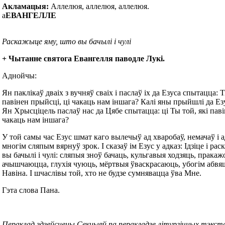
Акламацыя:
Аллелюя, аллелюя, аллелюя.
а
ЕВАНГЕЛЛЕ
Раскажыце яму, што вы бачылі і чулі
+ Чытанне святога Евангелля паводле Лукі.
Аднойчы:
Ян паклікаў дваіх з вучняў сваіх і паслаў іх да Езуса спытацца: Т
павінен прыйсці, ці чакаць нам іншага? Калі яны прыйшлі да Езу
Ян Хрысціцель паслаў нас да Цябе спытацца: ці Ты той, які паві
чакаць нам іншага?
У той самы час Езус шмат каго вылечыў ад хваробаў, немачаў і ад
многім сляпым вярнуў зрок. І сказаў ім Езус у адказ: Ідзіце і ра
вы бачылі і чулі: сляпыя зноў бачаць, кульгавыя ходзяць, прака
ачышчаюцца, глухія чуюць, мёртвыя ўваскрасаюць, убогім абв
Навіна. І шчаслівы той, хто не будзе сумнявацца ўва Мне.
Гэта слова Пана.
Пераклад здзейснены Секцыяй па перакладзе літургічных тэкст