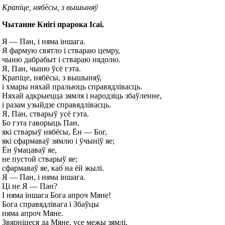
Крапіце, нябёсы, з вышыняў
Чытанне Кнігі прарока Ісаі.
Я — Пан, і няма іншага.
Я фармую святло і ствараю цемру,
чыню дабрабыт і ствараю нядолю.
Я, Пан, чыню ўсё гэта.
Крапіце, нябёсы, з вышыняў,
і хмары няхай пральюць справядлівасць.
Няхай адкрыецца зямля і народзіць збаўленне,
і разам узыйдзе справядлівасць.
Я, Пан, стварыў усё гэта.
Бо гэта гаворыць Пан,
які стварыў нябёсы, Ён — Бог,
які сфармаваў зямлю і ўчыніў яе;
Ён ўмацаваў яе,
не пустой стварыў яе;
сфармаваў яе, каб на ёй жылі.
Я — Пан, і няма іншага.
Ці не Я — Пан?
І няма іншага Бога апроч Мяне!
Бога справядлівага і Збаўцы
няма апроч Мяне.
Звярніцеся да Мяне, усе межы зямлі,