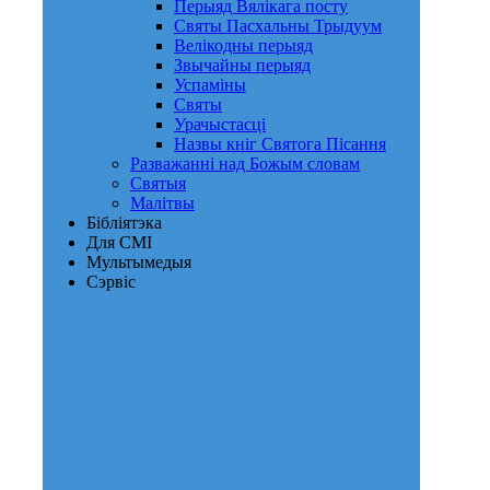
Перыяд Вялікага посту
Святы Пасхальны Трыдуум
Велікодны перыяд
Звычайны перыяд
Успаміны
Святы
Урачыстасці
Назвы кніг Святога Пісання
Разважанні над Божым словам
Святыя
Малітвы
Бібліятэка
Для СМІ
Мультымедыя
Сэрвіс