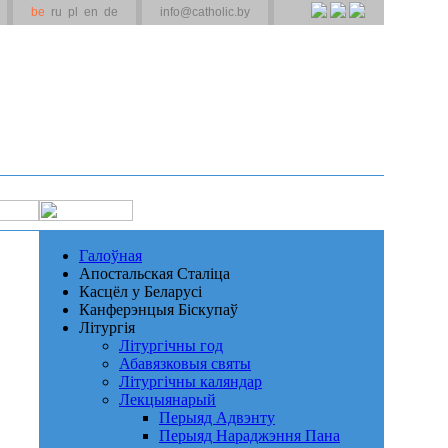
be
ru
pl
en
de
info@catholic.by
Галоўная
Апостальская Сталіца
Касцёл у Беларусі
Канферэнцыя Біскупаў
Літургія
Літургічны год
Абавязковыя святы
Літургічны каляндар
Лекцыянарый
Перыяд Адвэнту
Перыяд Нараджэння Пана