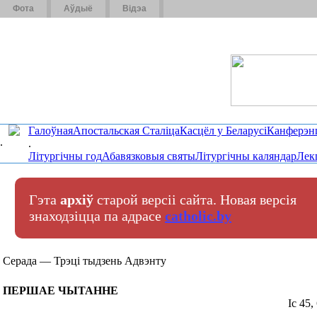
Фота
Аўдыё
Відэа
Галоўная
Апостальская Сталіца
Касцёл у Беларусі
Канферэн
.
.
Літургічны год
Абавязковыя святы
Літургічны каляндар
Лек
Гэта
архіў
старой версіі сайта. Новая версія
знаходзіцца па адрасе
catholic.by
Серада — Трэці тыдзень Адвэнту
ПЕРШАЕ ЧЫТАННЕ
Іс 45,