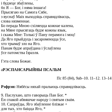
і будзеце збаўлены,
бо Я — Бог, і няма іншага!
Прысягаю на Самога Сябе,
з вуснаў Маіх выходзіць справядлівасць,
слова нязменнае.
Бо перада Мною схіляецца кожнае калена,
на Мяне прысягаць будзе кожны язык,
і скажа Мне: Толькі ў Пану перамога і моц!
Да Яго прыйдуць і засаромеюцца ўсе,
хто трымаў зло на Яго.
Панам будзе апраўдана і ўслаўлена
ўсе патомства Ізраэля.
Гэта слова Божае.
а
РЭСПАНСАРЫЙНЫ ПСАЛЬМ
Пс 85 (84), 9аb–10. 11–12. 13–14 (Р.
Рэфрэн:
Нябёсы няхай пральюць справядлівасць.
9. Паслухаю, што гаворыць Пан Бог. *
Ён спакой абвяшчае народу і святым сваім.
10. Сапраўды, Яго збаўленне блізкае +
для тых, хто баіцца Яго, *