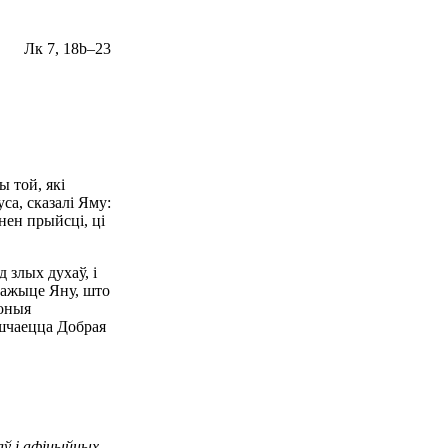
Лк 7, 18b–23
ы той, які
са, сказалі Яму:
нен прыйсці, ці
 злых духаў, і
скажыце Яну, што
жоныя
яшчаецца Добрая
аў і афіцыйных