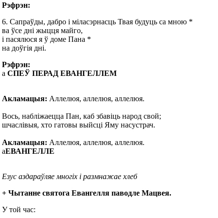
Рэфрэн:
6. Сапраўды, дабро і міласэрнасць Твая будуць са мною *
ва ўсе дні жыцця майго,
і пасялюся я ў доме Пана *
на доўгія дні.
Рэфрэн:
а
СПЕЎ ПЕРАД ЕВАНГЕЛЛЕМ
Акламацыя:
Аллелюя, аллелюя, аллелюя.
Вось, набліжаецца Пан, каб збавіць народ свой;
шчаслівыя, хто гатовы выйсці Яму насустрач.
Акламацыя:
Аллелюя, аллелюя, аллелюя.
а
ЕВАНГЕЛЛЕ
Езус аздараўляе многіх і размнажае хлеб
+ Чытанне святога Евангелля паводле Мацвея.
У той час: