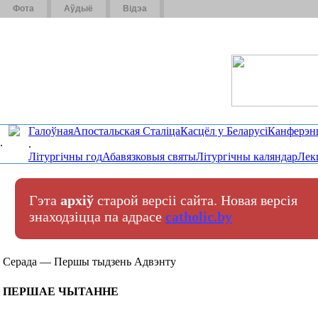
Фота
Аўдыё
Відэа
Галоўная
Апостальская Сталіца
Касцёл у Беларусі
Канферэн
.
.
Літургічны год
Абавязковыя святы
Літургічны каляндар
Лек
Гэта
архіў
старой версіі сайта. Новая версія
знаходзіцца па адрасе
catholic.by
Серада — Першы тыдзень Адвэнту
ПЕРШАЕ ЧЫТАННЕ