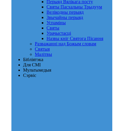
Перыяд Вялікага посту
Святы Пасхальны Трыдуум
Велікодны перыяд
Звычайны перыяд
Успаміны
Святы
Урачыстасці
Назвы кніг Святога Пісання
Разважанні над Божым словам
Святыя
Малітвы
Бібліятэка
Для СМІ
Мультымедыя
Сэрвіс