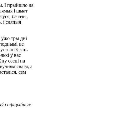
м. І прыйшло да
 нямыя і шмат
ляўся, бачачы,
, і сляпыя
о ўжо тры дні
алоднымі не
пустыні ўзяць
лькі ў вас
ўпу сесці на
вучням сваім, а
асталіся, сем
аў і афіцыйных