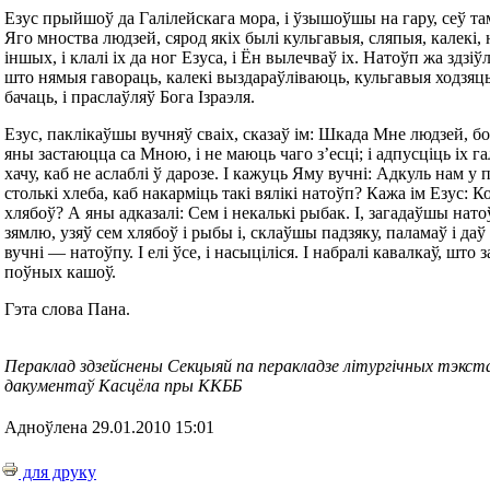
Езус прыйшоў да Галілейскага мора, і ўзышоўшы на гару, сеў та
Яго мноства людзей, сярод якіх былі кульгавыя, сляпыя, калекі,
іншых, і клалі іх да ног Езуса, і Ён вылечваў іх. Натоўп жа здзіў
што нямыя гавораць, калекі выздараўліваюць, кульгавыя ходзяць
бачаць, і праслаўляў Бога Ізраэля.
Езус, паклікаўшы вучняў сваіх, сказаў ім: Шкада Мне людзей, б
яны застаюцца са Мною, і не маюць чаго з’есці; і адпусціць іх г
хачу, каб не аслаблі ў дарозе. І кажуць Яму вучні: Адкуль нам у 
столькі хлеба, каб накарміць такі вялікі натоўп? Кажа ім Езус: Ко
хлябоў? А яны адказалі: Сем і некалькі рыбак. І, загадаўшы нато
зямлю, узяў сем хлябоў і рыбы і, склаўшы падзяку, паламаў і даў 
вучні — натоўпу. І елі ўсе, і насыціліся. І набралі кавалкаў, што з
поўных кашоў.
Гэта слова Пана.
Пераклад здзейснены Секцыяй па перакладзе літургічных тэкст
дакументаў Касцёла пры ККББ
Адноўлена 29.01.2010 15:01
для друку