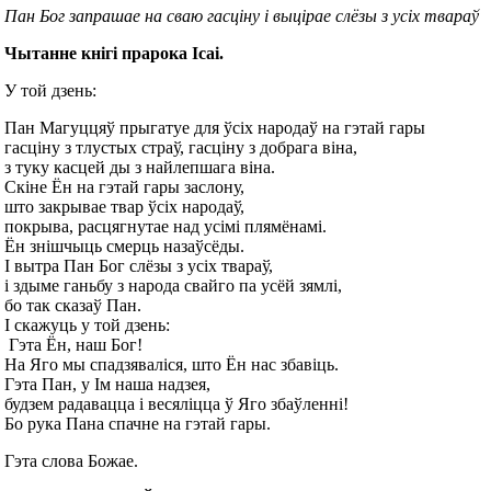
Пан Бог запрашае на сваю гасціну і выцірае слёзы з усіх твараў
Чытанне кнігі прарока Ісаі.
У той дзень:
Пан Магуццяў прыгатуе для ўсіх народаў на гэтай гары
гасціну з тлустых страў, гасціну з добрага віна,
з туку касцей ды з найлепшага віна.
Скіне Ён на гэтай гары заслону,
што закрывае твар ўсіх народаў,
покрыва, расцягнутае над усімі плямёнамі.
Ён знішчыць смерць назаўсёды.
І вытра Пан Бог слёзы з усіх твараў,
і здыме ганьбу з народа свайго па усёй зямлі,
бо так сказаў Пан.
І скажуць у той дзень:
Гэта Ён, наш Бог!
На Яго мы спадзяваліся, што Ён нас збавіць.
Гэта Пан, у Ім наша надзея,
будзем радавацца і весяліцца ў Яго збаўленні!
Бо рука Пана спачне на гэтай гары.
Гэта слова Божае.