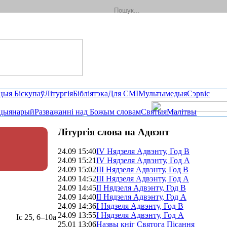
цыя Біскупаў
Літургія
Бібліятэка
Для СМІ
Мультымедыя
Сэрвіс
цыянарый
Разважанні над Божым словам
Святыя
Малітвы
Літургія слова на Адвэнт
24.09 15:40
IV Нядзеля Адвэнту, Год B
24.09 15:21
ІV Нядзеля Адвэнту, Год A
24.09 15:02
ІІI Нядзеля Адвэнту, Год B
24.09 14:52
ІІI Нядзеля Адвэнту, Год A
24.09 14:45
II Нядзеля Адвэнту, Год B
24.09 14:40
ІI Нядзеля Адвэнту, Год A
24.09 14:36
І Нядзеля Адвэнту, Год В
24.09 13:55
І Нядзеля Адвэнту, Год A
Іс 25, 6–10а
25.01 13:06
Назвы кніг Святога Пісання