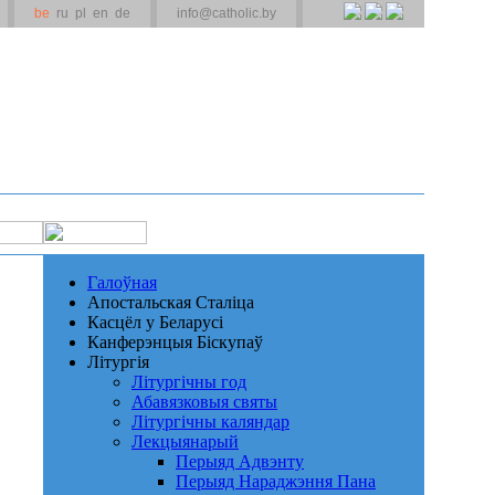
be
ru
pl
en
de
info@catholic.by
Галоўная
Апостальская Сталіца
Касцёл у Беларусі
Канферэнцыя Біскупаў
Літургія
Літургічны год
Абавязковыя святы
Літургічны каляндар
Лекцыянарый
Перыяд Адвэнту
Перыяд Нараджэння Пана