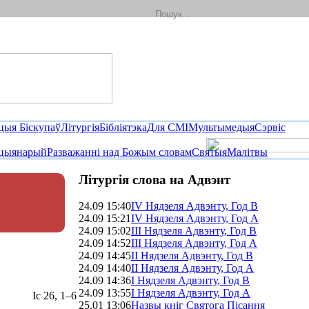
цыя Біскупаў
Літургія
Бібліятэка
Для СМІ
Мультымедыя
Сэрвіс
цыянарый
Разважанні над Божым словам
Святыя
Малітвы
Літургія слова на Адвэнт
24.09 15:40
IV Нядзеля Адвэнту, Год B
24.09 15:21
ІV Нядзеля Адвэнту, Год A
24.09 15:02
ІІI Нядзеля Адвэнту, Год B
24.09 14:52
ІІI Нядзеля Адвэнту, Год A
24.09 14:45
II Нядзеля Адвэнту, Год B
24.09 14:40
ІI Нядзеля Адвэнту, Год A
24.09 14:36
І Нядзеля Адвэнту, Год В
24.09 13:55
І Нядзеля Адвэнту, Год A
Іс 26, 1–6
25.01 13:06
Назвы кніг Святога Пісання