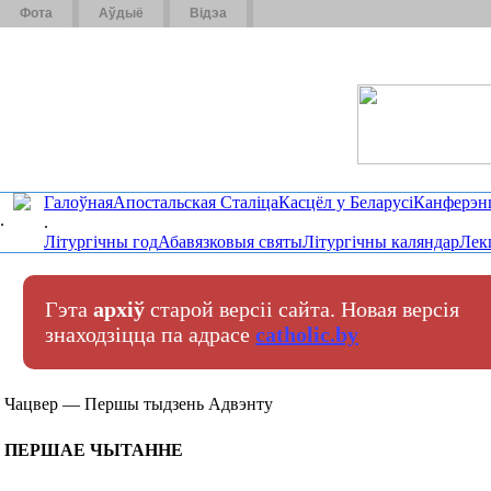
Фота
Аўдыё
Відэа
Галоўная
Апостальская Сталіца
Касцёл у Беларусі
Канферэн
.
.
Літургічны год
Абавязковыя святы
Літургічны каляндар
Лек
Гэта
архіў
старой версіі сайта. Новая версія
знаходзіцца па адрасе
catholic.by
Чацвер — Першы тыдзень Адвэнту
ПЕРШАЕ ЧЫТАННЕ