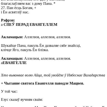
благаслаўляем вас з дому Пана. *
27. Пан ёсць Богам, +
і Ён асвятліў нас.
Рэфрэн:
а
СПЕЎ ПЕРАД ЕВАНГЕЛЛЕМ
Акламацыя:
Аллелюя, аллелюя, аллелюя.
Шукайце Пана, пакуль Ён дазваляе сябе знайсці,
клічце Яго, пакуль Ён блізка.
Акламацыя:
Аллелюя, аллелюя, аллелюя.
а
ЕВАНГЕЛЛЕ
Хто выконвае волю Айца, той увойдзе ў Нябеснае Валадарства
+ Чытанне святога Евангелля паводле Мацвея.
У той час:
Езус сказаў вучням сваім: