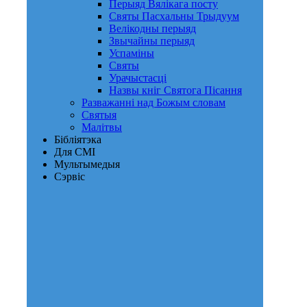
Перыяд Вялікага посту
Святы Пасхальны Трыдуум
Велікодны перыяд
Звычайны перыяд
Успаміны
Святы
Урачыстасці
Назвы кніг Святога Пісання
Разважанні над Божым словам
Святыя
Малітвы
Бібліятэка
Для СМІ
Мультымедыя
Сэрвіс