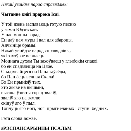
Няхай увойдзе народ справядлівы
Чытанне кнігі прарока Ісаі.
У той дзень заспяваюць гэтую песню
ў зямлі Юдэйскай:
У нас моцны горад;
Ён даў нам муры і вал для абароны.
Адчыніце брамы!
Няхай увойдзе народ справядлівы,
які захоўвае вернасць.
Моцнага духам Ты захоўваеш у глыбокім спакоі,
бо ён спадзяецца на Цябе.
Спадзявайцеся на Пана заўсёды,
бо Пан ёсць вечная Скала!
Бо Ён прынізіў тых,
хто жыве на вышыні,
высока ўзняты горад зваліў,
зваліў яго на зямлю,
скінуў яго ў пыл.
Топчуць яго ногі, ногі прыгнечаных і ступні бедных.
Гэта слова Божае.
а
РЭСПАНСАРЫЙНЫ ПСАЛЬМ