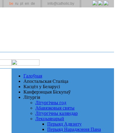
be
ru
pl
en
de
info@catholic.by
Галоўная
Апостальская Сталіца
Касцёл у Беларусі
Канферэнцыя Біскупаў
Літургія
Літургічны год
Абавязковыя святы
Літургічны каляндар
Лекцыянарый
Перыяд Адвэнту
Перыяд Нараджэння Пана