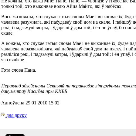
Не кожны, хто кажа Мне: Пане, Пане, — увойдзе ў Нябеснае Вал
толькі той, хто выконвае волю Айца Майго, які ў нябёсах.
Вось жа кожны, хто слухае гэтыя словы Мае і выконвае іх, будз
чалавека разумнага, які пабудаваў свой дом на скале. І пайшоў до
рэкі, і падзьмулі вятры, і ўдарылі ў дом той; і ён не ўпаў, бо па
скале.
А кожны, хто слухае гэтыя словы Мае і не выконвае іх, будзе п
чалавека неразважлівага, які пабудаваў свой дом на пяску. І пай
разліліся рэкі, і падзьмулі вятры, і ўдарылі ў дом той; і ён упаў, 
яго вялікае.
Гэта слова Пана.
Пераклад здзейснены Секцыяй па перакладзе літургічных тэкст
дакументаў Касцёла пры ККББ
Адноўлена 29.01.2010 15:02
для друку