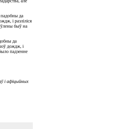
адарства, але
е падобны да
ждж, і разліліся
стаўлены быў на
адобны да
шоў дождж, і
і было падзенне
аў і афіцыйных