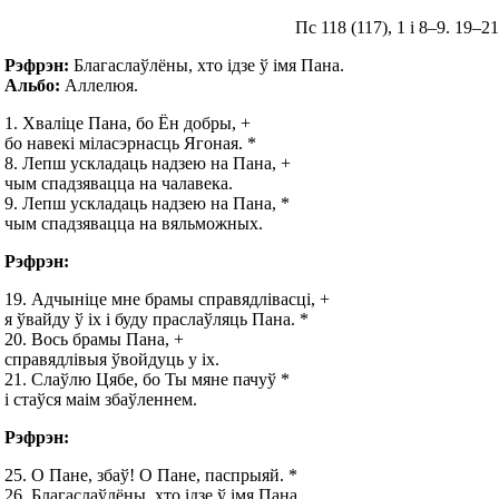
Пс 118 (117), 1 і 8–9. 19–21. 
Рэфрэн:
Благаслаўлёны, хто ідзе ў імя Пана.
Альбо:
Аллелюя.
1. Хваліце Пана, бо Ён добры, +
бо навекі міласэрнасць Ягоная. *
8. Лепш ускладаць надзею на Пана, +
чым спадзявацца на чалавека.
9. Лепш ускладаць надзею на Пана, *
чым спадзявацца на вяльможных.
Рэфрэн:
19. Адчыніце мне брамы справядлівасці, +
я ўвайду ў іх і буду праслаўляць Пана. *
20. Вось брамы Пана, +
справядлівыя ўвойдуць у іх.
21. Слаўлю Цябе, бо Ты мяне пачуў *
і стаўся маім збаўленнем.
Рэфрэн:
25. О Пане, збаў! О Пане, паспрыяй. *
26. Благаслаўлёны, хто ідзе ў імя Пана,