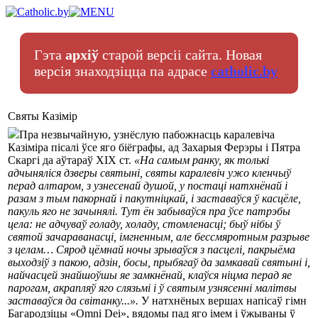
Гэта
архіў
старой версіі сайта. Новая
версія знаходзіцца па адрасе
catholic.by
Святы Казімір
Пра незвычайную, узнёслую пабожнасць каралевіча
Казіміра пісалі ўсе яго біёграфы, ад Захарыя Ферэры і Пятра
Скаргі да аўтараў ХІХ ст.
«На самым ранку, як толькі
адчыняліся дзверы святыні, святы каралевіч ужо кленчыў
перад алтаром, з узнесенай душой, у постаці натхнёнай і
разам з тым пакорнай і пакутніцкай, і заставаўся ў касцёле,
пакуль яго не зачынялі. Тут ён забываўся пра ўсе патрэбы
цела: не адчуваў голаду, холаду, стомленасці; быў нібы ў
святой зачараванасці, імгненным, але бессмяротным разрыве
з целам… Сярод цёмнай ночы зрываўся з пасцелі, пакрыёма
выходзіў з пакою, адзін, босы, прыбягаў да замкавай святыні і,
найчасцей знайшоўшы яе замкнёнай, клаўся ніцма перад яе
парогам, акрапляў яго слязьмі і ў святым узнясенні малітвы
заставаўся да світанку...».
У натхнёных вершах напісаў гімн
Багародзіцы «Оmni Dei», вядомы пад яго імем і ўжываны ў