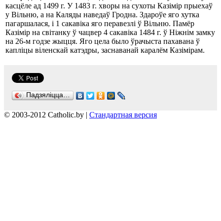
касцёле ад 1499 г. У 1483 г. хворы на сухоты Казімір прыехаў
у Вільню, а на Каляды наведаў Гродна. Здароўе яго хутка
пагаршалася, і 1 сакавіка яго перавезлі ў Вільню. Памёр
Казімір на світанку ў чацвер 4 сакавіка 1484 г. ў Ніжнім замку
на 26-м годзе жыцця. Яго цела было ўрачыста пахавана ў
капліцы віленскай катэдры, заснаванай каралём Казімірам.
Падзяліцца…
© 2003-2012 Catholic.by |
Стандартная версия