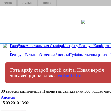
Фота
Аўдыё
Відэа
Галоўная
Апостальская Сталіца
Касцёл у Беларусі
Канферэн
.
.
Беларусь
Ватыкан
Замежжа
Анонсы
Публіцыстычны раздзел
Гэта
архіў
старой версіі сайта. Новая версія
знаходзіцца па адрасе
catholic.by
30 верасня распачнецца Навэнна да святкавання 300-годдзя мін
Анонсы
15.09.2010 13:00