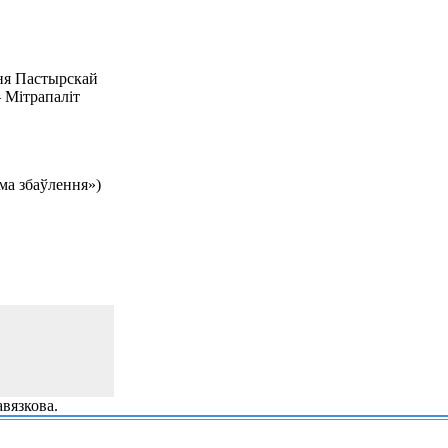
ня Пастырскай
 Мітрапаліт
яма збаўлення»)
вязкова.