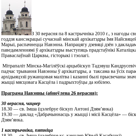
З 30 верасня па 8 кастрычніка 2010 г., з нагоды с
годдзя кансэкрацыі сучаснай мінскай архікатэдры Імя Найсвя
Марыі, распачнецца Навэнна. Напрацягу дзевяці дзён з дакладам
паведамленнямі ў архікатэдры выступяць прадстаўнікі Каталіцка
Праваслаўнай Царквы, гісторыкі і тэолагі.
Мітрапаліт Мінска-Магілёўскі арцыбіскуп Тадэвуш Кандрусевіч 
падчас трывання Навэнны ў архікатэдры, а таксама ва ўсіх пар
архідыяцэзіі ружанцовая малітва і казанні былі прысвечаны зна
жыцці мясцовага Касцёла і падрыхтоўцы да юбілею.
Праграма Навэнны (абноўлена 26 верасня):
30 верасня, чацвер
18.30 — св. Імша (цэлебруе біскуп Антоні Дзям’янка)
19.30 — даклад «Дабрачыннасць у жыцці і місіі Касцёла» — біс
Дзям’янка.
1 кастрычніка, пятніца
18.30 — св. Імша (цэлебруе кс. канцлер Юрый Касабуцкі)