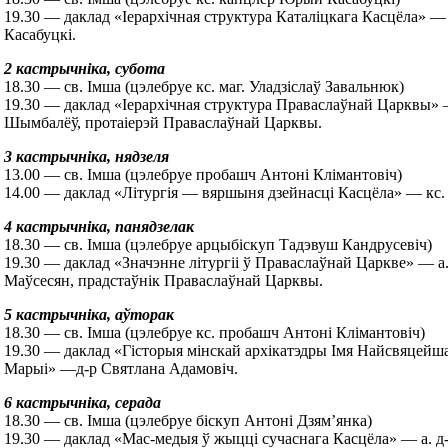
19.30 — даклад «Іерархічная структура Каталіцкага Касцёла» —
Касабуцкі.
2 кастрычніка, субота
18.30 — св. Імша (цэлебруе кс. маг. Уладзіслаў Завальнюк)
19.30 — даклад «Іерархічная структура Праваслаўнай Царквы» 
Шымбалёў, протаіерэй Праваслаўнай Царквы.
3 кастрычніка, нядзеля
13.00 — св. Імша (цэлебруе пробашч Антоні Клімантовіч)
14.00 — даклад «Літургія — вяршыня дзейнасці Касцёла» — кс. 
4 кастрычніка, панядзелак
18.30 — св. Імша (цэлебруе арцыбіскуп Тадэвуш Кандрусевіч)
19.30 — даклад «Значэнне літургіі ў Праваслаўнай Царкве» — а
Маўсесян, прадстаўнік Праваслаўнай Царквы.
5 кастрычніка, аўторак
18.30 — св. Імша (цэлебруе кс. пробашч Антоні Клімантовіч)
19.30 — даклад «Гісторыя мінскай архікатэдры Імя Найсвяцей
Марыі» —д-р Святлана Адамовіч.
6 кастрычніка, серада
18.30 — св. Імша (цэлебруе біскуп Антоні Дзям’янка)
19.30 — даклад «Мас-медыя ў жыцці сучаснага Касцёла» — а. д