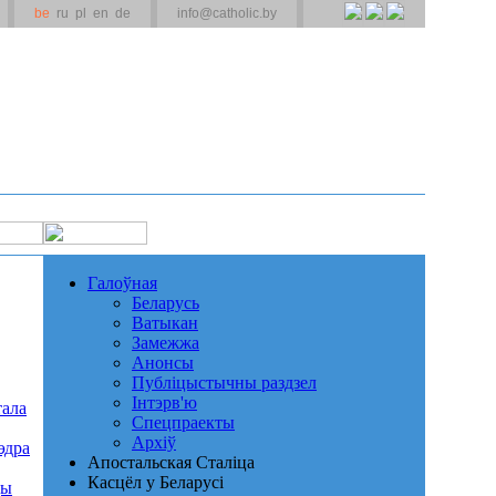
be
ru
pl
en
de
info@catholic.by
Галоўная
Беларусь
Ватыкан
Замежжа
Анонсы
Публіцыстычны раздзел
Інтэрв'ю
тала
Спецпраекты
Архіў
эдра
Апостальская Сталіца
Касцёл у Беларусі
ды