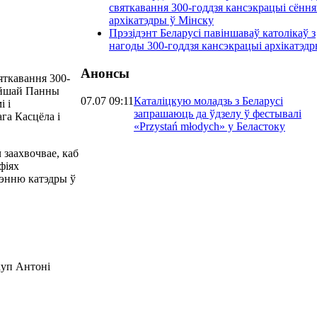
святкавання 300-годдзя кансэкрацыі сённ
архікатэдры ў Мінску
Прэзідэнт Беларусі павіншаваў католікаў з
нагоды 300-годдзя кансэкрацыі архікатэд
Анонсы
вяткавання 300-
цейшай Панны
07.07 09:11
Каталіцкую моладзь з Беларусі
і і
запрашаюць да ўдзелу ў фестывалі
га Касцёла і
«Przystań młodych» у Беластоку
заахвочвае, каб
афіях
чэнню катэдры ў
куп Антоні