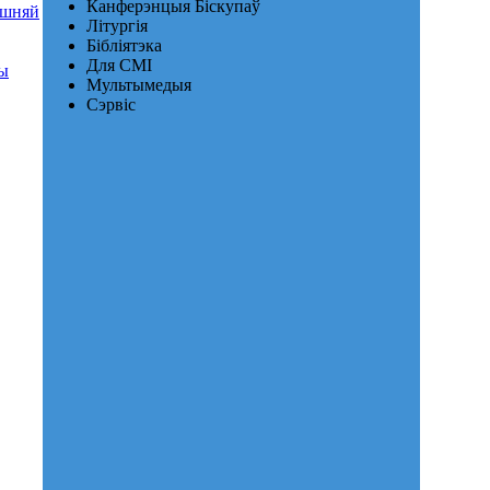
Канферэнцыя Біскупаў
яшняй
Літургія
Бібліятэка
Для СМІ
ры
Мультымедыя
Сэрвіс