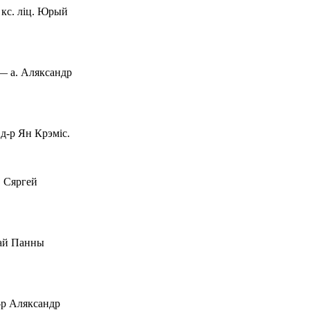
 кс. ліц. Юрый
— а. Аляксандр
д-р Ян Крэміс.
. Сяргей
шай Панны
-р Аляксандр