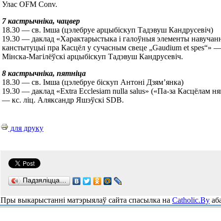
Улас OFM Conv.
7 кастрычніка, чацвер
18.30 — св. Імша (цэлебруе арцыбіскуп Тадэвуш Кандрусевіч)
19.30 — даклад «Характарыстыка і галоўныя элементы навучан
канстытуцыі пра Касцёл у сучасным свеце „Gaudium et spes“» —
Мінска-Магілёўскі арцыбіскуп Тадэвуш Кандрусевіч.
8 кастрычніка, пятніца
18.30 — св. Імша (цэлебруе біскуп Антоні Дзям’янка)
19.30 — даклад «Extra Ecclesiam nulla salus» («Па-за Касцёлам н
— кс. ліц. Аляксандр Яшэўскі SDB.
для друку
Падзяліцца…
Пры выкарыстанні матэрыялаў сайта спасылка на
Catholic.By
аба