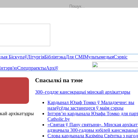
цыя Біскупаў
Літургія
Бібліятэка
Для СМІ
Мультымедыя
Сэрвіс
Інтэрв'ю
Спецпраекты
Архіў
Спасылкі па тэме
300–годдзе кансэкрацыі мінскай архікатэдры
Кардынал Юзаф Томко ў Маладзечне: вы
назаўсёды застанецеся ў маім сэрцы
скай архікатэдры
Інтэрв’ю кардынала Юзафа Томко для пар
Catholic.by
«Святая ў Пану святыня». Мінская архікат
адзначыла 300-гадовы юбілей кансэкрацыі
Слова кардынала Казіміра Свёнтка з наго