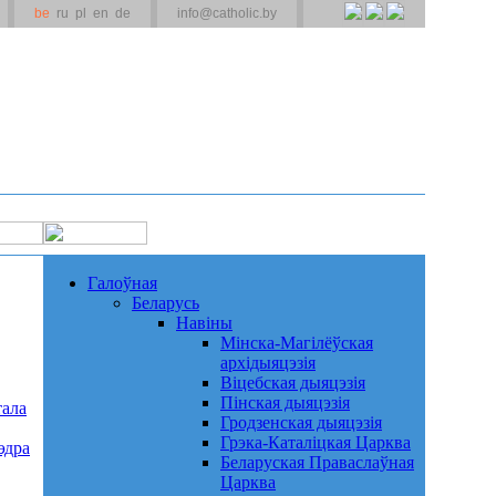
be
ru
pl
en
de
info@catholic.by
Галоўная
Беларусь
Навіны
Мінска-Магілёўская
архідыяцэзія
Віцебская дыяцэзія
Пінская дыяцэзія
тала
Гродзенская дыяцэзія
Грэка-Каталіцкая Царква
эдра
Беларуская Праваслаўная
Царква