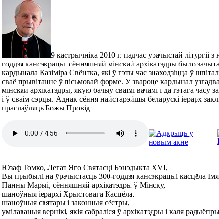
9 кастрычніка 2010 г. падчас урачыстай літургіі з
годдзя кансэкрацыі сённяшняй мінскай архікатэдры было зачыта
кардынала Казіміра Свёнтка, які ў гэты час знаходзіцца ў шпітал
сваё прывітанне ў пісьмовай форме. У звароце кардынал узгадв
мінскай архікатэдры, якую бачыў сваімі вачамі і да гэтага часу з
і ў сваім сэрцы. Аднак сёння найстарэйшы беларускі іерарх закл
праслаўляць Божы Провід.
Юзаф Томко, Легат Яго Святасці Бэнэдыкта XVI,
Вы прыбылі на ўрачыстасць 300-годдзя кансэкрацыі касцёла І
Панны Марыі, сённяшняй архікатэдры ў Мінску,
шаноўныя іерархі Хрыстовага Касцёла,
шаноўныя святары і законныя сёстры,
умілаваныя вернікі, якія сабраліся ў архікатэдры і каля радыёпр