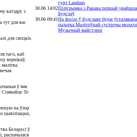
гурт Laudans
30.06 14:02
Пілігрымка з Ракава першай увайшла
чу катэдру з
Будслаў
30.06 09:41
На фэсце ў Будславе будзе ўсталявана
а тут для вас
палатка Малітоўнай сустрэчы моладзі
Музычнай майстэрні
алі для свецкіх
я таго, каб
пу вернікаў,
х малітва
авечая
ышчаныя ў імя
 Спявайце Te
леную на ўзор
о цывілізацыі,
ства Беларусі ў
і, распачалася