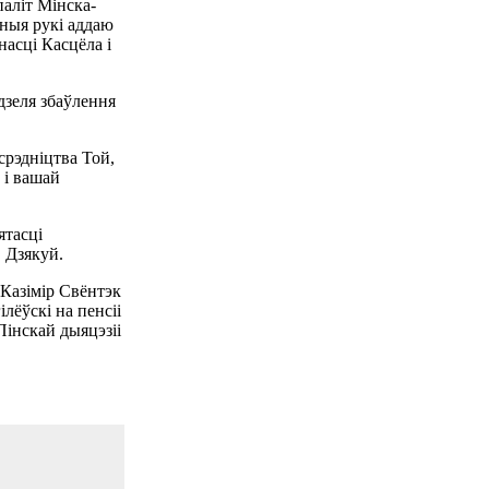
аліт Мінска-
йныя рукі аддаю
насці Касцёла і
дзеля збаўлення
срэдніцтва Той,
 і вашай
ятасці
 Дзякуй.
Казімір Свёнтэк
лёўскі на пенсіі
Пінскай дыяцэзіі