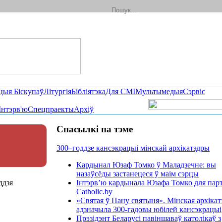
цыя Біскупаў
Літургія
Бібліятэка
Для СМІ
Мультымедыя
Сэрвіс
Інтэрв'ю
Спецпраекты
Архіў
Спасылкі па тэме
300–годдзе кансэкрацыі мінскай архікатэдры
Кардынал Юзаф Томко ў Маладзечне: вы
назаўсёды застанецеся ў маім сэрцы
ддзя
Інтэрв’ю кардынала Юзафа Томко для пар
Catholic.by
«Святая ў Пану святыня». Мінская архікат
адзначыла 300-гадовы юбілей кансэкрацыі
Прэзідэнт Беларусі павіншаваў католікаў з