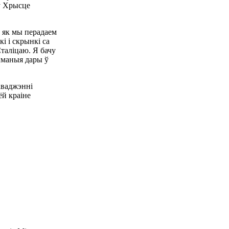
ў Хрысце
, як мы перадаем
і і скрынкі са
таліцаю. Я бачу
рыманыя дары ў
аваджэнні
ёй краіне