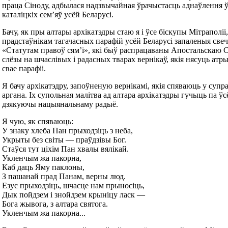
праца Сіноду, адбылася надзвычайная ўрачыстасць аднаўлення 
каталіцкіх сем’яў усёй Беларусі.
Бачу, як пры алтары архікатэдры стаю я і ўсе біскупы Мітраполіі
прадстаўнікам тагачасных парафій усёй Беларусі запаленыя свечк
«Статутам правоў сям’і», які быў распрацаваны Апостальскаю С
слёзы на шчаслівых і радасных тварах вернікаў, якія нясуць ат
свае парафіі.
Я бачу архікатэдру, запоўненую вернікамі, якія спяваюць у супр
аргана. Іх супольная малітва ад алтара архікатэдры гучыць па ўс
дзякуючы нацыянальнаму радыё.
Я чую, як спяваюць:
У знаку хлеба Пан прыходзіць з неба,
Укрыты без світы — праўдзівы Бог.
Стаўся тут ціхім Пан хвалы вялікай.
Укленчым жа пакорна,
Каб даць Яму паклоны,
З пашанай прад Панам, верны люд.
Езус прыходзіць, шчасце нам прыносіць,
Дык пойдзем і знойдзем крыніцу ласк —
Бога жывога, з алтара святога.
Укленчым жа пакорна...