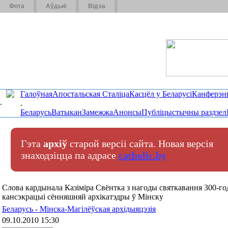
Фота
Аўдыё
Відэа
Галоўная
Апостальская Сталіца
Касцёл у Беларусі
Канферэн
.
.
Беларусь
Ватыкан
Замежжа
Анонсы
Публіцыстычны раздзел
Гэта
архіў
старой версіі сайта. Новая версія
знаходзіцца па адрасе
catholic.by
Слова кардынала Казіміра Свёнтка з нагоды святкавання 300-го
кансэкрацыі сённяшняй архікатэдры ў Мінску
Беларусь - Мінска-Магілёўская архідыяцэзія
09.10.2010 15:30