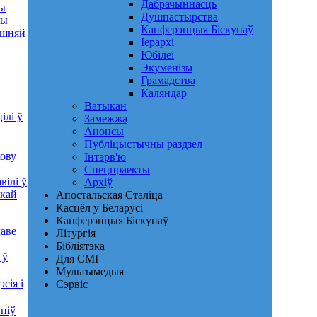
Дабрачыннасць
ры
Душпастырства
ды
Канферэнцыя Біскупаў
яшняй
Іерархі
Юбілеі
Экуменізм
Грамадства
Каляндар
Ватыкан
ілі ў
Замежжа
Анонсы
Публіцыстычны раздзел
хову
Інтэрв'ю
Спецпраекты
вілі ў
Архіў
скай
Апостальская Сталіца
Касцёл у Беларусі
Канферэнцыя Біскупаў
лаве
Літургія
Бібліятэка
 ў
Для СМІ
Мультымедыя
сія і
Сэрвіс
піў