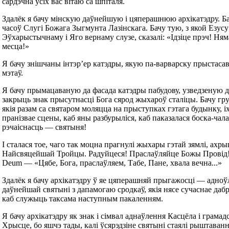
сардэчна ўсіх вас вітаю са шпіталя.
Здалёк я бачу мінскую даўнейшую і цяперашнюю архікатэдру. Ба
часоў Слугі Божага Зыгмунта Лазінскага. Бачу тую, з якой Езусу
Эўхарыстычнаму і Яго вернаму слузе, сказалі: «Ідзіце прэч! Ням
месца!»
Я бачу знішчаны інтэр’ер катэдры, якую па-варварску прыстасав
мэтаў.
Я бачу прымацаваную да фасада катэдры пабудову, узведзеную дл
закрыць знак прысутнасці Бога сярод жыхароў сталіцы. Бачу гру
якія разам са святаром моляцца на прыступках гэтага будынку, і
пранізвае сцены, каб яны разбурыліся, каб паказалася боска-чал
рэчаіснасць — святыня!
І сталася тое, чаго так моцна прагнулі жыхары гэтай зямлі, ахр
Найсвяцейшай Тройцы. Радуйцеся! Праслаўляйце Божы Провід!
Deum — «Цябе, Бога, праслаўляем, Табе, Пане, хвала вечна...»
Здалёк я бачу архікатэдру ў яе цяперашняй прыгажосці — адноў
даўнейшай святыні з дапамогаю сродкаў, якія нясе сучаснае дабр
каб служыць таксама наступным пакаленням.
Я бачу архікатэдру як знак і сімвал аднаўлення Касцёла і грамад
Хрысце, бо яшчэ тады, калі ўсярэдзіне святыні стаялі рыштаванн