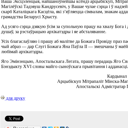
Ваша Эксцэленцыя, найшаноўнейшы ксёндз арцыбіскуп, Мітрап
Магілёўскі Тадэвуш Кандрусевіч, у Вашае чулае сэрца і ў надзе
скарб Каталіцкага Касцёла, які з’яўляецца сімвалам, знакам адда
грамадства Беларусі Хрысту.
Ад усяго сэрца дзякую ўсім за супольную працу на хвалу Бога і 
душаў, за рэстаўрацыю архікатэдры і яе абсталяванне.
Усіх благаслаўляю і прашу аб малітве да Божага Провіду праз па
чый абраз — дар Слугі Божага Яна Паўла ІІ — змешчаны ў маёй
любімай архікатэдры.
Яго Эмінэнцыю, Апостальскага Легата, прашу перадаць Яго Св
Бэнэдыкту XVI словы майго сыноўскага прывітання і адданасці.
Кардынал 
Арцыбіскуп Мітрапаліт Мінска-Магі
Апостальскі Адмістратар 
для друку