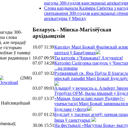
нагоды 300-годдзя кансэкрацыі архікатэд
Слова кардынала Казіміра Свёнтка з наго
святкавання 300-годдзя кансэкрацыі сённ
архікатэдры ў Мінску
Беларусь - Мінска-Магілёўская
 нагоды 300-
архідыяцэзія
на слова
і, але перадаў
10.07 11:39
Капліцу Маці Божай Фацімскай асвяц
ае гісторыю
шпіталі ў Бараўлянах
ахоўвае ў памяці
10.07 09:59
Ты католік з Чэрыкава? Адгукніся!
ікае радавацца і
07.07 14:28
Католікі Салігорка паедуць у Чэнста
...на ровары
03.07 10:32
Рэліквіярый св. Яна Паўла ІІ благасла
(2Мб)
мінскай парафіі Маці Божай Будслаў
03.07 09:03
Адышоў у вечнасць а. Альберт Зянон
Туроўскі OFM, былы вікарый у Будс
01.07 13:37
«Марыя, благаславі нашу Радзіму!»:
мя Найсвяцейшай
урачыстасці Маці Божай завяршыліся
Будславе (+фота)
01.07 01:23
Будслаў у тысячах агнёў: начная працэ
Імша ў санктуарыі
ыёмнікаў,
30.06 15:51
На фестывалі «Магутны Божа» высту