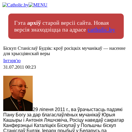
Гэта
архіў
старой версіі сайта. Новая
версія знаходзіцца па адрасе
catholic.by
Біскуп Станіслаў Будзік: кроў росіцкіх мучанікаў — насенне
для хрысціянскай веры
Інтэрв'ю
31.07.2011 00:23
29 ліпеня 2011 г., ва ўрачыстасць падзякі
Пану Богу за дар благаслаўлёных мучанікаў Юрыя
Кашыры і Антонія Ляшчэвіча, Росіцу наведаў сакратар
Канферэнцыі Каталіцкіх Біскупаў у Польшчы біскуп
Станіслаў Будзік. Іерарх прыбыў у Беларусь па