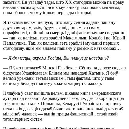
забытыя. Ён узгадаў тады, што ХХ стагоддзе можна па праву
назваць часам хрысціянскіх мучанікаў, якіх было, магчыма,
нават больш, чым у іншыя перыяды гісторыі.
Я таксама вельмі цешуся, што магу сёння аддаць пашану
двум святарам, якія, будучы салідарнымі са сваімі
парафіянамі, пайшлі на смерць і далі фантастычнае сведчанне
— так, як калісьці гэта зрабілі Максімільян Кольбэ і кс. Юрый
Папялушка. Так, як калісьці гэта зрабілі і мучанікі першых
стагоддзяў, якім мы аддаём пашану ў рымскіх катакомбах…
— Якія месцы, акрамя Росіцы, Вы плануеце наведаць?
— Я ўжо паглядзеў Мінск і Глыбокае. Сёння па дарозе сюды з
біскупам Уладзіславам Блінам мы наведалі Хатынь. Я быў
вельмі ўражаны гэтым месцам і тым фактам, што ў гады
вайны ў Беларусі загінуў кожны чацвёрты жыхар.
Нядаўна ў свет выйшла вельмі цікавая кніга амерыканскага
аўтара пад назвай «Акрываўленая земля», дзе гаворыцца пра
тое, што на землях Польшчы, Беларусі і Украіны на працягу
некалькіх дзесяцігоддзяў было закатавана некалькі дзясяткаў
мільёнаў чалавек — вынік працы фашысцкай і сталінскай
таталітарных сістэм.
Цэлебраваць святую імшу ў Росіцы з’яўляецца для мяне