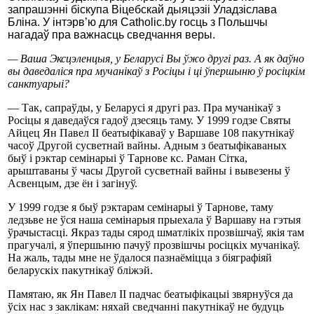
запрашэнні біскупа Віцебскай дыяцэзіі Уладзіслава
Бліна. У інтэрв’ю для Сatholic.by госць з Польшчы
нагадаў пра важнасць сведчання веры.
— Ваша Эксцэленцыя, у Беларусі Вы ўжо другі раз. А як даўно
вы даведаліся пра мучанікаў з Росіцы і ці ўпершыню ў росіцкім
санктуарыі?
— Так, сапраўды, у Беларусі я другі раз. Пра мучанікаў з
Росіцы я даведаўся гадоў дзесяць таму. У 1999 годзе Святы
Айцец Ян Павел ІІ беатыфікаваў у Варшаве 108 пакутнікаў
часоў Другой сусветнай вайны. Адным з беатыфікаваных
быў і рэктар семінарыі ў Тарнове кс. Раман Сітка,
арыштаваны ў часы Другой сусветнай вайны і вывезены ў
Асвенцым, дзе ён і загінуў.
У 1999 годзе я быў рэктарам семінарыі ў Тарнове, таму
ледзьве не ўся наша семінарыя прыехала ў Варшаву на гэтыя
ўрачыстасці. Якраз тады сярод шматлікіх прозвішчаў, якія там
прагучалі, я ўпершыню пачуў прозвішчы росіцкіх мучанікаў.
На жаль, тады мне не ўдалося пазнаёміцца з біяграфіяй
беларускіх пакутнікаў бліжэй.
Памятаю, як Ян Павел ІІ падчас беатыфікацыі звярнуўся да
ўсіх нас з заклікам: няхай сведчанні пакутнікаў не будуць