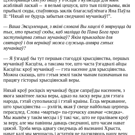
асаблівай ласкай -- я вельмі цешуся, што тыя пілігрымы, якія
прыбылі сюды, спаўняюць заклік благаслаўлёнага Яна Паўла
ІІ: “Няхай не будуць забытыя сведчанні мучанікаў!”.
— Ваша Эксцэленцыя, з якімі словамі Вы хацелі б звярнуцца да
тых, хто прыехаў сюды, каб маліцца да Пана Бога праз
заступніцтва гэтых мучанікаў? Якім прыкладам для
святароў і для вернікаў можа служыць ахвяра гэтых
мучанікаў?
— Я ўзгадаў бы тут першыя стагоддзі хрысціянства, першых
мучанікаў Касцёла, а таксама тое, што часта ўзгадвалі айцы
Касцёла: кроў мучанікаў — гэта насенне для хрысціянства.
Можна сказаць, што гэтыя землі такім чынам пазначаныя на
працягу гісторыі хрысціянскай веры.
Няхай кроў росіцкіх мучанікаў будзе сапраўды насеннем, з
якога заквітнее ласка веры, адказ на ласку веры для гэтага
народа, гэтай супольнасці і гэтай краіны. Ёсць меркаванне,
што хрысціянства — рэлігія, якая ў свеце найбольш церпець
перасцлед. Слова «мартыр» па-грэчаску азначае «сведка».
Мы жывём у такім месцы і ў такі час, што не праліваем кроў
за веру, але мы павінны даваць сведчанні, што часам нават
цяжэй. Трэба мець адвагу сведчыць аб вызнанні Хрыста,
нават калі мы меншасць і астатнія не падзяляюць нашу веру.