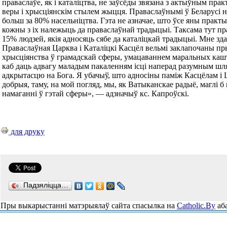
праваслаўе, як і каталіцтва, не заўсёды звязана з актыўным пр
веры і хрысціянскім стылем жыцця. Праваслаўнымі ў Беларусі 
больш за 80% насельніцтва. Гэта не азначае, што ўсе яны практ
кожны з іх належыць да праваслаўнай традыцыі. Таксама тут п
15% людзей, якія адносяць сябе да каталіцкай традыцыі. Мне зд
Праваслаўная Царква і Каталіцкі Касцёл вельмі заклапочаны п
хрысціянства ў грамадскай сферы, умацаваннем маральных каш
каб даць адвагу маладым пакаленням ісці наперад разумным шля
адкрытасцю на Бога. Я убачыў, што адносіны паміж Касцёлам і 
добрыя, таму, на мой погляд, мы, як Ватыканскае радыё, маглі 
намаганні ў гэтай сферы», — адзначыў кс. Капроўскі.
для друку
Падзяліцца…
Пры выкарыстанні матэрыялаў сайта спасылка на
Catholic.By
аба