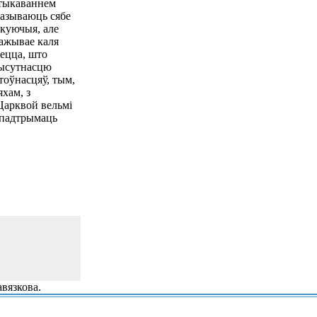
актыкаваннем
называюць сябе
ыкуючыя, але
ражывае каля
аецца, што
рысутнасцю
тоўнасцяў, тым,
хам, з
Царквой вельмі
б падтрымаць
вязкова.