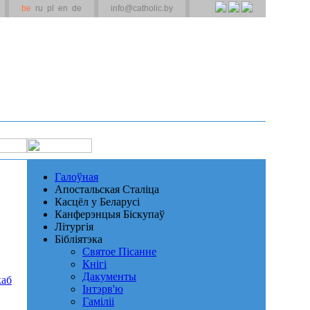
be
ru
pl
en
de
info@catholic.by
Галоўная
Апостальская Сталіца
Касцёл у Беларусі
Канферэнцыя Біскупаў
Літургія
Бібліятэка
Святое Пісанне
Кнігі
Дакументы
каб
Інтэрв'ю
Гаміліі