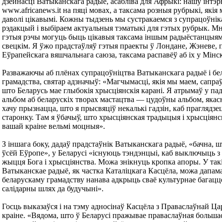
дзейнасці Ватыканскага радыё, асабліва для Афрыкі: нашу інтэр
www.africanews.it на пяці мовах, а таксама розныя рубрыкі, якія
даволі цікавымі. Кожны тыдзень мы сустракаемся з супрацоўнік
рэдакцый і выбіраем актуальныя тэматыкі для гэтых рубрык. Мн
гэтыя рэчы могуць быць цікавыя таксама іншым радыёстанцыям,
свецкім. Я ўжо прадстаўляў гэтыя праекты ў Лондане, Жэневе, 
Еўрапейскага вяшчальнага саюза, таксама распавёў аб іх у Мінс
Разважаючы аб плёнах супрацоўніцтва Ватыканскага радыё і бе
грамадства, святар адзначыў: «Магчымасці, якія мы маем, сапраў
што Беларусь мае глыбокія хрысціянскія карані. Я атрымаў у па
альбом аб беларускіх творах мастацтва — цудоўны альбом, якасн
хачу прызнацца, што я прысвяціў некалькі гадзін, каб праглядз
старонку. Там я ўбачыў, што хрысціянская традыцыя і хрысціянск
вашай краіне вельмі моцныя».
З іншага боку, дадаў прадстаўнік Ватыканскага радыё, «бачна, шт
ўсёй Еўропе», у Беларусі «існуюць тэндэнцыі, каб выключыць з
жыцця Бога і хрысціянства. Можа знікнуць кропка апоры. У так
Ватыканскае радыё, як частка Каталіцкага Касцёла, можа дапам
беларускаму грамадству нанава адкрыць сваё культурнае багацце
салідарны шлях да будучыні».
Госць выказаўся і на тэму адносінаў Касцёла з Праваслаўнай Ц
краіне. «Вядома, што ў Беларусі пражывае праваслаўная большас