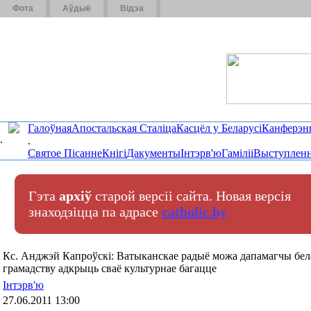
Фота
Аўдыё
Відэа
Галоўная
Апостальская Сталіца
Касцёл у Беларусі
Канферэн
.
.
Святое Пісанне
Кнігі
Дакументы
Інтэрв'ю
Гаміліі
Выступленн
Гэта
архіў
старой версіі сайта. Новая версія
знаходзіцца па адрасе
catholic.by
Кс. Анджэй Капроўскі: Ватыканскае радыё можа дапамагчы бе
грамадству адкрыць сваё культурнае багацце
Інтэрв'ю
27.06.2011 13:00