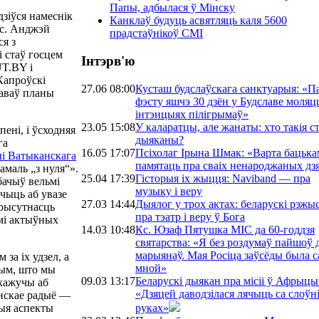
Папы, адбылася ў Мінску
одзіўся намеснік
Канклаў будуць асвятляць каля 5600
кс. Анджэй
прадстаўнікоў СМІ
ся з
і стаў госцем
Інтэрв'ю
UT.BY і
Капроўскі
27.06 08:00
Кусташ будслаўскага санктуарыя: «П
каваў планы
фэсту яшчэ 30 дзён у Будславе моляц
інтэнцыях пілігрымаў»
23.05 15:08
У каларатцы, але жанаты: хто такія с
пені, і ўсходняя
дыяканы?
га
16.05 17:07
Псіхолаг Ірына Шмак: «Варта бацька
ыі Ватыканскага
памятаць пра сваіх ненароджаных дз
амаль „з нуля“».
25.04 17:39
Гісторыя іх жыцця: Naviband — пра
бачыў вельмі
музыку і веру
дчыць аб увазе
27.03 14:44
Дыялог у трох актах: беларускі рэж
прысутнасць
пра тэатр і веру ў Бога
ьмі актыўных
14.03 10:48
Кс. Юзаф Пятушка МІС да 60-годдзя
святарства: «Я без роздумаў пайшоў 
марыянаў. Мая Росіца заўсёды была с
 за іх удзел, а
мной»
тым, што мы
09.03 13:17
Беларускі дыякан пра місіі ў Афрыцы
 кажучы аб
«Дзяцей даводзілася лячыць са слоўн
анскае радыё —
руках»
ныя аспекты