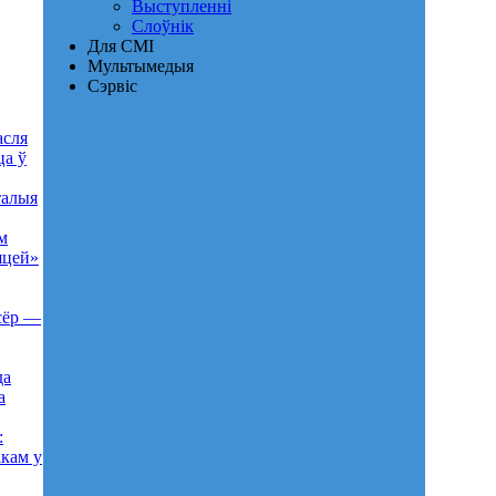
Выступленні
Слоўнік
Для СМІ
Мультымедыя
Сэрвіс
асля
ца ў
талыя
м
яцей»
ысёр —
да
а
:
ікам у