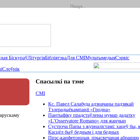
цыя Біскупаў
Літургія
Бібліятэка
Для СМІ
Мультымедыя
Сэрвіс
і
Слоўнік
Спасылкі па тэме
СМІ
Кс. Павел Салабуда адзначаны падзякай
Тэлерадыёкампаніі «Гродна»
ларускаму
Пантыфіку прадстаўлены нумар дадатку
«L’Osservatore Romano» для жанчын
Сустрэча Папы з журналістамі: хацеў бы, 
Касцёл быў бедным і для бедных
Прэс-канферэнцыя, прысвечаная абранню