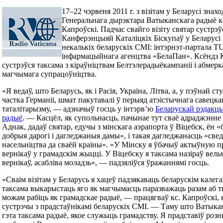
17–22 чэрвеня 2011 г. з візітам у Беларусі знах
Генеральнага дырэктара Ватыканскага радыё 
Капроўскі. Падчас свайго візіту святар сустрэў
Канферэнцыяй Каталіцкіх Біскупаў у Беларусі 
некалькіх беларускіх СМІ: інтэрнэт-партала T
інфармацыйнага агенцтва «БелаПан». Ксёндз 
сустрэўся таксама з кіраўніцтвам Белтэлерадыёкампаніі і абмер
магчымага супрацоўніцтва.
«Я ведаў, што Беларусь, як і Расія, Украіна, Літва, а, у пэўнай сту
частка Германіі, шмат пакутавалі ў перыяд атэістычнага савецка
таталітарызму, — адзначыў госць у інтэрв’ю
Беларускай рэдакц
радыё
. — Касцёл, як супольнасць, пачынае тут сваё адраджэнне 
Аднак, дадаў святар, едучы з мінскага аэрапорта ў Віцебск, ён «
добрыя дарогі і дагледжаныя дамы», і такая дагледжанасць «све
насельніцтва да сваёй краіны». «У Мінску я ўбачыў актыўную 
вернікаў у грамадскім жыцці. У Віцебску я таксама назіраў вел
вернікаў, асабліва моладзь», — падзяліўся ўражаннямі госць.
«Сваім візітам у Беларусь я хацеў падзякаваць беларускім калегам
таксама выкарыстаць яго як магчымасць паразважаць разам аб 
можам рабіць як грамадскае радыё, — працягваў кс. Капроўскі,
сустрэчы з прадстаўнікамі беларускіх СМІ. — Таму што Ватык
гэта таксама радыё, якое служыць грамадству. Я прадставіў роз