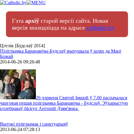
Гэта
архіў
старой версіі сайта. Новая
версія знаходзіцца па адрасе
catholic.by
Цэтлік [Будслаў 2014]
Пілігрымка Баранавічы-Будслаў вырушыла ў шлях да Маці
Божай
2014-06-26 09:26:48
26 чэрвеня Святой Імшой ў 7.00 распачалася
чарговая пешая пілігрымка Баранавічы - Будслаў. Эўхарыстую
цэлебраваў біскуп Антоній Дзям'янка.
Вытокі пілігрымак і санктуарыяў
2013-06-24 07:28:13