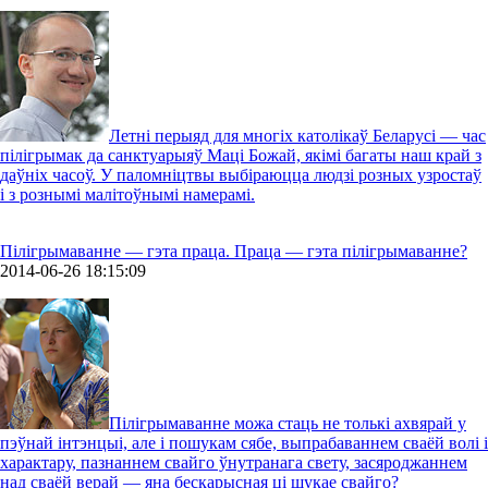
Летні перыяд для многіх католікаў Беларусі — час
пілігрымак да санктуарыяў Маці Божай, якімі багаты наш край з
даўніх часоў. У паломніцтвы выбіраюцца людзі розных узростаў
і з рознымі малітоўнымі намерамі.
Пілігрымаванне — гэта праца. Праца — гэта пілігрымаванне?
2014-06-26 18:15:09
Пілігрымаванне можа стаць не толькі ахвярай у
пэўнай інтэнцыі, але і пошукам сябе, выпрабаваннем сваёй волі і
характару, пазнаннем свайго ўнутранага свету, засяроджаннем
над сваёй верай — яна бескарысная ці шукае свайго?