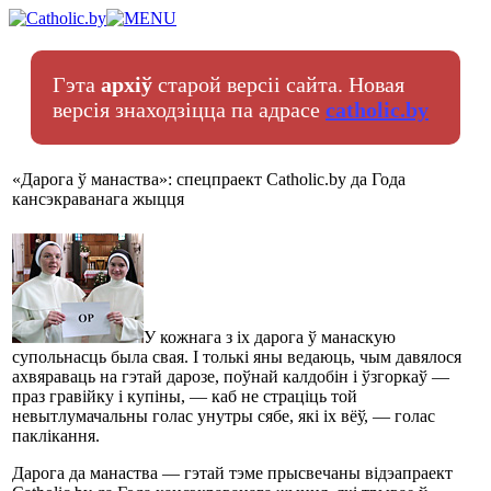
Гэта
архіў
старой версіі сайта. Новая
версія знаходзіцца па адрасе
catholic.by
«Дарога ў манаства»: спецпраект Catholic.by да Года
кансэкраванага жыцця
У кожнага з іх дарога ў манаскую
супольнасць была свая. І толькі яны ведаюць, чым давялося
ахвяраваць на гэтай дарозе, поўнай калдобін і ўзгоркаў —
праз гравійку і купіны, — каб не страціць той
невытлумачальны голас унутры сябе, які іх вёў, — голас
паклікання.
Дарога да манаства — гэтай тэме прысвечаны відэапраект