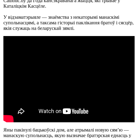
Catholic.by да Года кансэкраванага жыцця, які трывае ў
Каталіцкім Касцёле.
У відэаматэрыяле — знаёмства з некаторымі манаскімі
супольнасцямі, а таксама гісторыі паклікання братоў і сясцёр,
якія служаць на беларускай зямлі.
Яны пакінулі бацькоўскі дом, але атрымалі новую сям’ю —
манаскую супольнасць, якую вызначае братэрская еднасць у