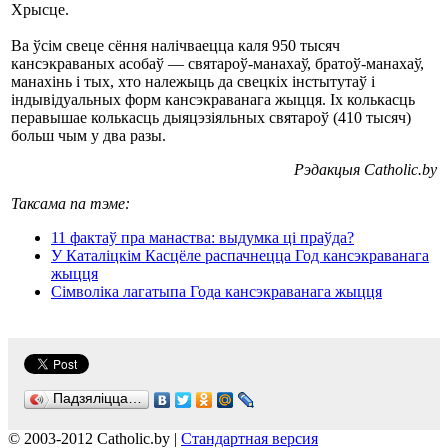
Хрысце.
Ва ўсім свеце сёння налічваецца каля 950 тысяч
кансэкраваных асобаў — святароў-манахаў, братоў-манахаў,
манахінь і тых, хто належыць да свецкіх інстытутаў і
індывідуальных форм кансэкраванага жыцця. Іх колькасць
перавышае колькасць дыяцэзіяльных святароў (410 тысяч)
больш чым у два разы.
Рэдакцыя Catholic.by
Таксама па тэме:
11 фактаў пра манаства: выдумка ці праўда?
У Каталіцкім Касцёле распачнецца Год кансэкраванага
жыцця
Сімволіка лагатыпа Года кансэкраванага жыцця
Падзяліцца…
© 2003-2012 Catholic.by |
Стандартная версия