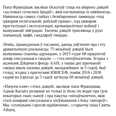
Папа Францішак заклікае біскупаў стаць на абарону дзяцей
«ад новых сучасных Ірадаў», якія паглынаюць іх нявіннасць.
Нявіннасць самых слабых і безабаронных ламаецца «пад
цяжарам нелегальнай, рабскай працы», пад цяжарам
прастытуцыі і эксплуатацыі, кровапралітных войнаў і
вымушанай эміграцыі. Тысячы дзяцей трапляюць у рукі
злачынцаў, мафіі, гандляроў смерцю.
Лічбы, прыведзеныя ў пасланні, даюць уяўленне пра гэту
драматычную рэальнасць: 75 мільёнаў дзяцей былі
вымушаны спыніць адукацыю, у 2015 годзе 68 працэнтаў
ахвяр сексуальнага гандлю — гэта непаўналетнія. Згодна з
ацэнкамі Дзіцячага фонду ААН, у нашы дні прычынай
смерці амаль паловы дзяцей, маладзейшых за 5 гадоў, быў
голад; згодна з прагнозамі ЮНІСЕФ, паміж 2016 і 2030
гадамі ва ўзросце да 5 гадоў загінуць 69 мільёнаў дзяцей.
«Пачуем плач» гэтых дзяцей, заклікае папа Францішак.
Аднак Касцёл аплаквае не толькі іх боль: ён ведае пра грэх
некаторых сваіх сыноў і пра пакуты «непаўналетніх, якія
сталі ахвярамі сексуальнага злоўжывання з боку святароў».
Мы «спачуваем і просім прабачэння», з горыччу піша Святы
Айцец.