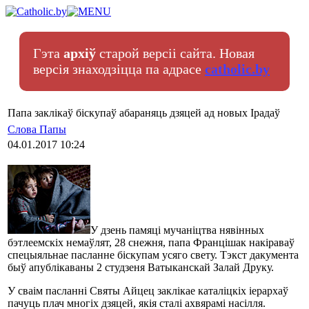
Гэта
архіў
старой версіі сайта. Новая
версія знаходзіцца па адрасе
catholic.by
Папа заклікаў біскупаў абараняць дзяцей ад новых Ірадаў
Слова Папы
04.01.2017 10:24
У дзень памяці мучаніцтва нявінных
бэтлеемскіх немаўлят, 28 снежня, папа Францішак накіраваў
спецыяльнае пасланне біскупам усяго свету. Тэкст дакумента
быў апублікаваны 2 студзеня Ватыканскай Залай Друку.
У сваім пасланні Святы Айцец заклікае каталіцкіх іерархаў
пачуць плач многіх дзяцей, якія сталі ахвярамі насілля.