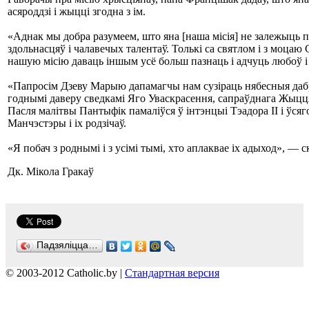
асяроддзі і жыцці згодна з ім.
«Аднак мы добра разумеем, што яна [наша місія] не залежыць пе
здольнасцяў і чалавечых талентаў. Толькі са святлом і з моц
нашую місію даваць іншым усё больш пазнаць і адчуць любоў і
«Папросім Дзеву Марыю дапамагчы нам сузіраць нябесныя дабро
годнымі даверу сведкамі Яго Уваскрасення, сапраўднага Жыц
Пасля малітвы Пантыфік памаліўся ў інтэнцыі Тэадора ІІ і ўсяго
Манчэстэры і іх родзічаў.
«Я побач з роднымі і з усімі тымі, хто аплаквае іх адыход», — 
Дк. Мікола Гракаў
Падзяліцца…
© 2003-2012 Catholic.by |
Стандартная версия