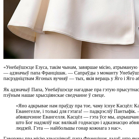
«Унебаўшэсце Езуса, такім чынам, завяршае місію, атрыманую С
— адзначыў папа Францішак. — Сапраўды з моманту Унебаўшэ
пасрэдніцтвам Ягоных вучняў — тых, якія вераць у Яго і Яго 
Як адзначыў Папа, Унебаўшэсце нагадвае пра гэтую прысутнасць
пэўным нашае хрысціянскае сведчанне ў свеце.
«Яно адкрывае нам праўду пра тое, чаму існуе Касцёл: Ка
Еванегелле, і толькі для гэтага! — падкрэсліў Пантыфік.
абвяшчэнне Евангелля. Касцёл — гэта ўсе мы, ахрышчан
што Бог надзяліў нас вялікай годнасцю і адказнасцю абвя
людзей. Гэта — найбольшы гонар кожнага з нас».
Гаворачы пра місію хрысціянаў, папа Францішак дадаў, што ян