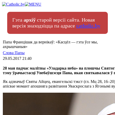
Гэта
архіў
старой версіі сайта. Новая
версія знаходзіцца па адрасе
catholic.by
Папа Францішак да вернікаў: «Касцёл — гэта ўсе мы,
ахрышчаныя»
Слова Папы
29.05.2017 21:40
28 мая падчас малітвы «Уладарка неба» на плошчы Свято
тэму ўрачыстасці Унебаўшэсця Пана, якая святкавалася ў гэ
Як адзначыў Святы Айцец, евангельскі тэкст (гл. Мц 28, 16–20
апісвае момант апошняга развітання Уваскрослага з Ягонымі ву