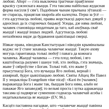
любові. Аборт — гэта выключна трагічнае праяўленне
крызісу сужэнскага жыцця. Гэта таксама найбольш жудасная
форма насілля ў сям’і. Падобным чынам прычына эўтаназіі —
не старасць, працяглая хвароба або калецтва. Перш за ўсё —
гэта адсутнасць любові, праява жорсткасці дарослых дзяцей у
адносінах да іх старэючых бацькоў. Усюды, дзе няма любові,
чалавек становіцца няздатным да таго, каб ахоўваць сваё
жыццё і жыццё іншых людзей. Адсутнасць любові
непазбежна вядзе да будавання цывілізацыі смерці.
Ніякае права, ніводная Канстытуцыя і ніводзін крымінальны
кодэкс не ў стане захаваць чалавечае жыццё. Такую ахову
могуць гарантаваць толькі любоў і павага да кожнага
чалавека. Жыццё чалавека — гэта плод любові, і яго
каштоўнасць разумее і шануе той, хто любіць, гэта значыць,
жыве ў сяброўстве з Богам. Толькі той, хто жыве ў
прысутнасці Бога, хто вучыцца Яго любові, вернай і
ахвярнай, будуе цывілізацыю любові. Святы Айцец Ян Павел
ІІ у энцыкліцы Evangelium vitae пісаў: «Калі ён [чалавек]
выракаецца Бога і жыве так, быццам Бога няма, альбо не
паважае Яго запаведзяў, то вельмі проста і хутка адракаецца
таксама ці падвяргае сумненню годнасць чалавечай асобы і
недатыкальнасць яе жыцця» (EV, 96.).
Касцёл пастаянна нагадвае, што «чалавечае жыццё павінна