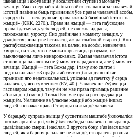
шанавацца і ахоўвацца ў абсалютнай ступені з моманту
зачацця. Ужо з першай хвіліны свайго існавання за чалавечай
істотай павінны быць прызнаныя ўсе правы чалавечай асобы,
сярод якіх — непарушнае права кожнай бязвіннай істоты на
жыццё» (ККК, 2270.). Права на жыццё — гэта паўсюднае
права і датычыць усіх людзей, незалежна ад расы,
паходжання, узросту. Яно дзейнічае з моманту зачацця, у
дзяцінстве, юнацтве і сталасці, аж да глыбокай старасці. Яно
распаўсюджваецца таксама на калек, на асобы, невылечна
хворыя, на тых, хто не можа карыстацца розумам, не
выключаючы яшчэ ненароджаных. Жывая чалавечая істота
становіцца чалавекам не ў момант нараджэння, але ў момант
зачацця. Жыццё — гэта Божы дар, і таму яно святое і
недатыкальнае. «З праўды аб святасці жыцця вынікае
прынцып яго недатыкальнасці, упісаны ад пачатку ў сэрца
чалавека, у яго сумленне» (EV, 40.). Чалавек не з’яўляецца
гаспадаром жыцця, таму ён не мае права прымаць рашэнне
аб жыцці ці смерці. Толькі Бог мае права распараджацца
жыццём. Умяшанне ва ўласнае жыццё або жыццё іншых
людзей зневажае права Створцы на жыццё чалавека.
У барацьбу супраць жыцця ў сусветным маштабе ўключыліся
розныя арганізацыі, якія ў імя свабоды чалавека пашыраюць
цывілізацыю смерці і насілля. З другога боку, з’явілася шмат
людзей, якія бароняць чалавечае жыццё, ствараючы розныя