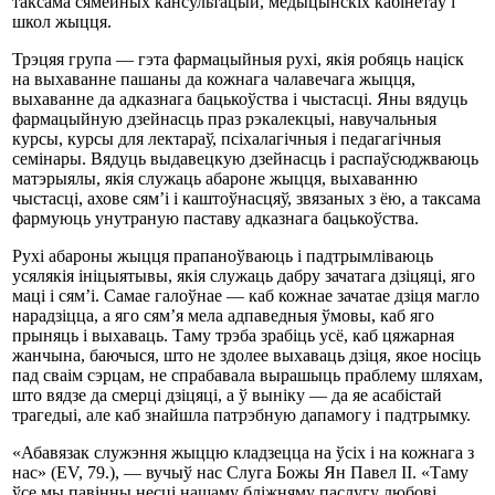
таксама сямейных кансультацый, медыцынскіх кабінетаў і
школ жыцця.
Трэцяя група — гэта фармацыйныя рухі, якія робяць націск
на выхаванне пашаны да кожнага чалавечага жыцця,
выхаванне да адказнага бацькоўства і чыстасці. Яны вядуць
фармацыйную дзейнасць праз рэкалекцыі, навучальныя
курсы, курсы для лектараў, псіхалагічныя і педагагічныя
семінары. Вядуць выдавецкую дзейнасць і распаўсюджваюць
матэрыялы, якія служаць абароне жыцця, выхаванню
чыстасці, ахове сям’і і каштоўнасцяў, звязаных з ёю, а таксама
фармуюць унутраную паставу адказнага бацькоўства.
Рухі абароны жыцця прапаноўваюць і падтрымліваюць
усялякія ініцыятывы, якія служаць дабру зачатага дзіцяці, яго
маці і сям’і. Самае галоўнае — каб кожнае зачатае дзіця магло
нарадзіцца, а яго сям’я мела адпаведныя ўмовы, каб яго
прыняць і выхаваць. Таму трэба зрабіць усё, каб цяжарная
жанчына, баючыся, што не здолее выхаваць дзіця, якое носіць
пад сваім сэрцам, не спрабавала вырашыць праблему шляхам,
што вядзе да смерці дзіцяці, а ў выніку — да яе асабістай
трагедыі, але каб знайшла патрэбную дапамогу і падтрымку.
«Абавязак служэння жыццю кладзецца на ўсіх і на кожнага з
нас» (EV, 79.), — вучыў нас Слуга Божы Ян Павел ІІ. «Таму
ўсе мы павінны несці нашаму бліжняму паслугу любові,