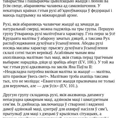
таварыствы і пашыраючы цывілізацыю жыцця і любові ва
ўсім свеце, абараняючы чалавека ад самазнішчэння. У
некаторых краінах гэтыя рухі аб’ядноўваюцца ў федэрацыі і
маюць падтрымку на міжнароднай арэне.
Рухі, якія абараняюць чалавечае жыццё ад зачацця да
натуральнай смерці, можна падзяліць на тры групы. Першую
групу ўтвараюць рухі малітоўнага характару. Гэта перш за ўсё
Круцыята малітвы ў абарону зачатых дзяцей, а таксама Рух
распаўсюджвання духоўнага ўсынаўлення. Абодва рухі
носяць масавы характар: прысягу духоўнага ўсынаўлення
склалі сотні тысяч вернікаў. Асаблівым чынам яны
ахопліваюць малітваю тых маці, якія стаяць перад трагічным
выбарам: нарадзіць дзіця ці зрабіць аборт (EV, 100.). У той жа
час гэтыя рухі адказваюць на заклік Яна Паўла ІІ:
«Неадкладна патрэбна вялікая малітва за жыццё — малітва,
што пранікае ўвесь свет». Малітваю трэба ахапіць таксама
тых, хто не моліцца: «Евангелле жыцця прызначана не толькі
для веруючых, але — для ўсіх» (EV, 101.).
Другую групу складаюць рухі, якія аказваюць дапамогу
непасрэдна цяжарным маці, адзінокім маці і шматдзетным
сем’ям. Іх дзейнасць заключаецца ў стварэнні і вядзенні
дамоў адзінокай маці, цэнтраў для ахвяраў насілля ў сям’і,
прытулкаў для маці з дзецьмі ў крызісных сітуацыях, а