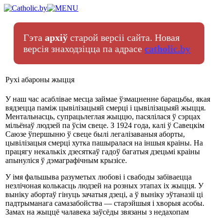
Гэта
архіў
старой версіі сайта. Новая
версія знаходзіцца па адрасе
catholic.by
Рухі абароны жыцця
У наш час асаблівае месца займае ўзмацненне барацьбы, якая
вядзецца паміж цывілізацыяй смерці і цывілізацыяй жыцця.
Ментальнасць, супрацьлеглая жыццю, пасялілася ў сэрцах
мільёнаў людзей па ўсім свеце. З 1924 года, калі ў Савецкім
Саюзе ўпершыню ў свеце былі легалізаваныя аборты,
цывілізацыя смерці хутка пашыралася на іншыя краіны. На
працягу некалькіх дзесяткаў гадоў багатыя дзецьмі краіны
апынуліся ў дэмаграфічным крызісе.
У імя фальшыва разуметых любові і свабоды забіваецца
незлічоная колькасць людзей на розных этапах іх жыцця. У
выніку абортаў гінуць зачатыя дзеці, а ў выніку эўтаназіі ці
падтрыманага самазабойства — старэйшыя і хворыя асобы.
Замах на жыццё чалавека заўсёды звязаны з недахопам