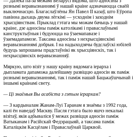
— Далёка па-за межамі Беларусі вядома, што адносіны з
рознымі веравызнаннямі ў нашай краіне адзначаюцца сваёй
выключнасцю. Благаслаўлёны Ян Павел ІІ казаў, што Еўропа
павінна дыхаць двума лёгкімі — усходнім і заходнім
хрысціянствам. Прыклад гэтага мы можам бачыць у нашай
краіне, дзе адносіны паміж католікамі і праваслаўнымі
канструктыўныя і будуюцца на ўзаемапавазе і
ўзаемадапамозе. Таксама адносіны з нехрысціянскімі
веравызнаннямі добрыя. І на надыходзячы будслаўскі юбілей
будуць запрошаны прадстаўнікі як хрысціянскіх, так і
нехрысціянскіх веравызнанняў.
Мяркую, што візіт у нашу краіну вядомага іерарха і
дыпламата дапаможа далейшаму развіццю адносін як паміж
рознымі веравызнаннямі, так і паміж нашай Бацькаўшчынай і
іншымі краінамі свету.
— Ці знаёмыя Вы асабіста з гэтым іерархам?
— З кардыналам Жанам-Луі Таранам я знаёмы з 1992 года,
калі ён наведаў Маскву. Пасля гэтага было яшчэ некалькі
візітаў, якія адбываліся ў межах развіцця адносін паміж
Ватыканам і Расійскай Федэрацыяй, а таксама паміж
Каталіцкім Касцёлам і Праваслаўнай Царквой.