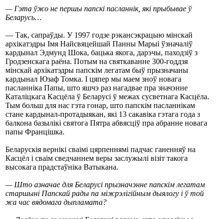
— Гэта ўжо не першы папскі пасланнік, які прыбывае ў
Беларусь…
— Так, сапраўды. У 1997 годзе рэкансэкрацыю мінскай
архікатэдры Імя Найсвяцейшай Панны Марыі ўзначаліў
кардынал Эдмунд Шока, бацька якога, дарэчы, паходзіў з
Гродзенскага раёна. Потым на святкаванне 300-годдзя
мінскай архікатэдры папскім легатам быў прызначаны
кардынал Юзаф Томка. І цяпер мы маем зноў новага
пасланніка Папы, што яшчэ раз нагадвае пра значэнне
Каталіцкага Касцёла ў Беларусі ў межах сусветнага Касцёла.
Тым больш для нас гэта гонар, што папскім пасланнікам
стане кардынал-протадыякан, які 13 сакавіка гэтага года з
балкона базылікі святога Пятра абвясціў пра абранне новага
папы Францішка.
Беларускія вернікі сваімі цярпеннямі падчас ганенняў на
Касцёл і сваім сведчаннем веры заслужылі візіт такога
высокага прадстаўніка Ватыкана.
— Што азначае для Беларусі прызначэнне папскім легатам
старшыні Папскай рады па міжрэлігійным дыялогу і ў той
жа час вядомага дыпламата?