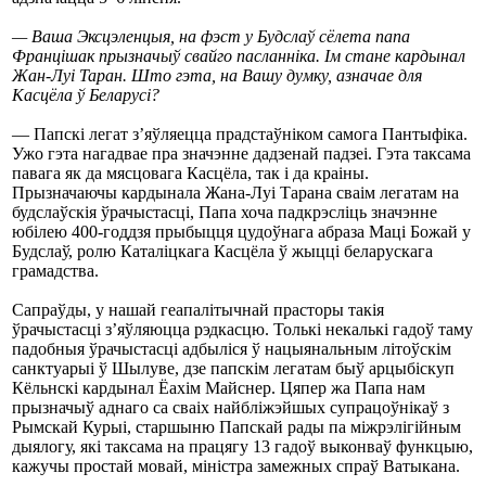
— Ваша Эксцэленцыя, на фэст у Будслаў сёлета папа
Францішак прызначыў свайго пасланніка. Ім стане кардынал
Жан-Луі Таран. Што гэта, на Вашу думку, азначае для
Касцёла ў Беларусі?
— Папскі легат з’яўляецца прадстаўніком самога Пантыфіка.
Ужо гэта нагадвае пра значэнне дадзенай падзеі. Гэта таксама
павага як да мясцовага Касцёла, так і да краіны.
Прызначаючы кардынала Жана-Луі Тарана сваім легатам на
будслаўскія ўрачыстасці, Папа хоча падкрэсліць значэнне
юбілею 400-годдзя прыбыцця цудоўнага абраза Маці Божай у
Будслаў, ролю Каталіцкага Касцёла ў жыцці беларускага
грамадства.
Сапраўды, у нашай геапалітычнай прасторы такія
ўрачыстасці з’яўляюцца рэдкасцю. Толькі некалькі гадоў таму
падобныя ўрачыстасці адбыліся ў нацыянальным літоўскім
санктуарыі ў Шылуве, дзе папскім легатам быў арцыбіскуп
Кёльнскі кардынал Ёахім Майснер. Цяпер жа Папа нам
прызначыў аднаго са сваіх найбліжэйшых супрацоўнікаў з
Рымскай Курыі, старшыню Папскай рады па міжрэлігійным
дыялогу, які таксама на працягу 13 гадоў выконваў функцыю,
кажучы простай мовай, міністра замежных спраў Ватыкана.