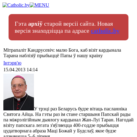
Гэта
архіў
старой версіі сайта. Новая
версія знаходзіцца па адрасе
catholic.by
Мітрапаліт Кандрусевіч: малю Бога, каб візіт кардынала
Тарана наблізіў прыбыццё Папы ў нашу краіну
Інтэрв'ю
15.04.2013 14:14
У трэці раз Беларусь будзе вітаць пасланніка
Святога Айца. На гэты раз ім стане старшыня Папскай рады
па міжрэлігійным дыялогу кардынал Жан-Луі Таран. Нагодай
візіту папскага легата з'яўляецца 400-годдзе прыбыцця
цудатворнага абраза Маці Божай у Будслаў, якое будзе
адзначацца 5–6 ліпеня.