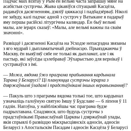
Падчас маіх візітаў у Рым ён вельмі часта запрашаў мяне на
асабістыя сустрэчы. Жыва цікавіўся сітуацыяй Касцёла,
радаваўся дасягненням, дзяліў цяжкасці і падбадзёрваў. Ніколі
не забуду, калі падчас адной з сустрэч у Ватыкане я падарыў
яму першы расійскі літургічны каляндар. Ён быў вельмі
малы, але іерарх сказаў: «Малы, але вельмі важны па сваім
значэнні».
Развіццё і дасягненні Касцёла на Усходзе непасрэдна звязаны
з яго мудрай і дыпламатычнай дзейнасцю. Прыязджаючы ў
Маскву, ён выяўляў сябе не толькі як дыпламат, але і як
пастыр, які заўсёды цэлебраваў Эўхарыстыю для вернікаў і
сустракаўся з імі.
—
Можа, вядома ўжо праграма прабывання кардынала
Тарана ў Беларусі? Ці плануюцца сустрэчы іерарха з
дзяржаўнымі ўладамі і прадстаўнікамі іншых веравызнанняў?
— Пакуль што з праграмы вядома толькі тое, што кардынал
узначаліць галоўную святую Імшу ў Будславе — 6 ліпеня ў 11
гадзін. Напэўна, у найбліжэйшы час праграма будзе
падрыхтавана. Спадзяюся, што будуць сустрэчы з
прадстаўнікамі Праваслаўнай Царквы і дзяржаўнай улады,
якія спрыялі б развіццю міжхрысціянскіх адносін, адносін
Беларусі з Апостальскім Пасадам і адносін Касцёла ў Беларусі