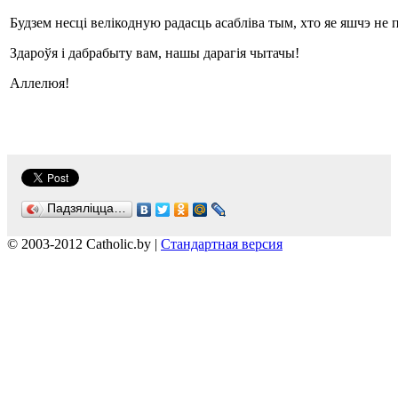
Будзем несці велікодную радасць асабліва тым, хто яе яшчэ не п
Здароўя і дабрабыту вам, нашы дарагія чытачы!
Аллелюя!
Падзяліцца…
© 2003-2012 Catholic.by |
Стандартная версия