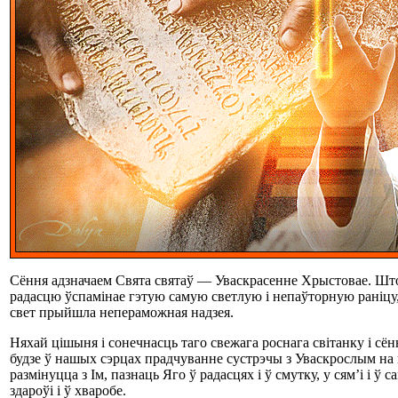
Сёння адзначаем Свята святаў — Уваскрасенне Хрыстовае. Штог
радасцю ўспамінае гэтую самую светлую і непаўторную раніцу,
свет прыйшла непераможная надзея.
Няхай цішыня і сонечнасць таго свежага роснага світанку і сён
будзе ў нашых сэрцах прадчуванне сустрэчы з Уваскрослым н
размінуцца з Ім, пазнаць Яго ў радасцях і ў смутку, у сям’і і ў с
здароўі і ў хваробе.