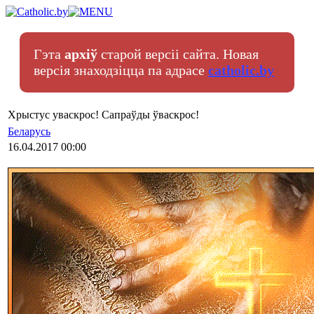
Гэта
архіў
старой версіі сайта. Новая
версія знаходзіцца па адрасе
catholic.by
Хрыстус уваскрос! Сапраўды ўваскрос!
Беларусь
16.04.2017 00:00