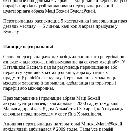
які пройдзе пад дэвізам «Марыя — Маці нашай веры», ва ўсіх
парафіях архідыяцэзіі запланавана перэгрынацыя копіі
цудатворнага абраза Маці Божай Будслаўскай.
Перэгрынацыя распачнецца 5 кастрычніка і завершыцца праз
дзевяць месяцаў — 5 ліпеня, калі копія абраза прыбудзе ў
Будслаў.
Паняцце перэгрынацыі
Слова «перэгрынацыя» паходзіць ад лацінскага peregrination і
азначае «падарожжа, пілігрымаванне да святых мясцінаў». У
Каталіцкім Касцёле пад ім разумеюць пераношванне або
перавоз у культавых мэтах рэліквій, абразоў і іншых
прадметаў рэлігійнага культу. Перэгрынацыя можа мець
мясцовы характар (напрыклад, адбывацца на тэрыторыі
парафіі) або міжнародны.
Праз запрашэнне і прыняцце абраза Маці Божай
актуалізуецца падзея, якая адбылася 2000 гадоў таму, калі
Марыя адправілася ў дом Альжбеты і Захарыі, каб служыць
сваячцы перад прыходам у свет Яна Хрысціцеля.
Апошняя перэгрынацыя на тэрыторыі Мінска-Магілёўскай
архідыяцэзіі адбывалася ў 2009 годзе. Тады ўсе парафіі