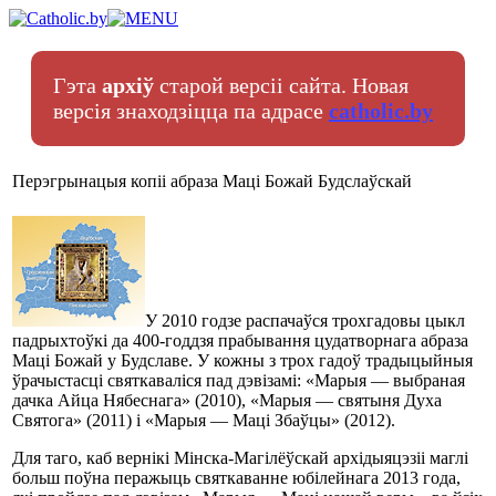
Гэта
архіў
старой версіі сайта. Новая
версія знаходзіцца па адрасе
catholic.by
Перэгрынацыя копіі абраза Маці Божай Будслаўскай
У 2010 годзе распачаўся трохгадовы цыкл
падрыхтоўкі да 400-годдзя прабывання цудатворнага абраза
Маці Божай у Будславе. У кожны з трох гадоў традыцыйныя
ўрачыстасці святкаваліся пад дэвізамі: «Марыя — выбраная
дачка Айца Нябеснага» (2010), «Марыя — святыня Духа
Святога» (2011) і «Марыя — Маці Збаўцы» (2012).
Для таго, каб вернікі Мінска-Магілёўскай архідыяцэзіі маглі
больш поўна перажыць святкаванне юбілейнага 2013 года,