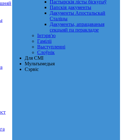
Пастырскія лісты біскупаў
яшняй
Папскія дакументы
Дакументы Апостальскай
Сталіцы
ры
Дакументы, апрацаваныя
секцыяй па перакладзе
Інтэрв'ю
Гаміліі
Выступленні
Слоўнік
Для СМІ
Мультымедыя
та
Сэрвіс
ост
га