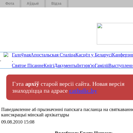
Фота
Аўдыё
Відэа
Галоўная
Апостальская Сталіца
Касцёл у Беларусі
Канферэн
.
.
Святое Пісанне
Кнігі
Дакументы
Інтэрв'ю
Гаміліі
Выступленн
Гэта
архіў
старой версіі сайта. Новая версія
знаходзіцца па адрасе
catholic.by
Паведамленне аб прызначэнні папскага пасланца на святкаванне
кансэкрацыі мінскай архікатэдры
09.08.2010 15:08