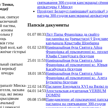
святкавання 300-годдзя кансэкрацыі сённ
 Томко,
архікатэдры ў Мінску
родаў
Прэзідэнт Беларусі павіншаваў католікаў з
нагоды 300-годдзя кансэкрацыі архікатэд
ая, святкуе
рысвечанай
Папскія дакументы
й паствы,
я асновы
01.07 00:33
Ліст Папы Францішка да свайго
польна ў
пасланніка на ўрачыстасці ў Будславе
аюць
кардынала Крыстафа Шонбарна
кія гэты
01.02 12:03
Намінацыйная була Святога Айца
рай волі, каб
Францішка аб прызначэнні кс. прэла
ожнічае гісторыі
Юзафа Станеўскага біскупам
25.01 11:53
Намінацыйная була Святога Айца
альнай святыні
Францішка аб прызначэнні кс. Юрыя
і вернікаў
Касабуцкага біскупам
н шчодра
18.01 18:55
Намінацыйная була Святога Айца
Францішка аб прызначэнні кс. Алега
Буткевіча біскупам
рапаліт Мінска-
22.02 14:35
Пасланне Бэнэдыкта XVI на Вялікі п
нгелля, ласкава
04.01 14:53
Апостальская адгартацыя VERBUM
нца, які зможа
DOMINI
 хрысціянам
09.08 15:08
Паведамленне аб прызначэнні папска
ачальваў
пасланца на святкаванне 300-годдзя
і і цяжкасці