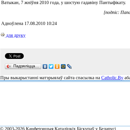
Ватыкан, 7 жніўня 2010 года, у шостую гадавіну Пантыфікату.
[подпіс: Пап
Адноўлена 17.08.2010 10:24
для друку
Падзяліцца…
Пры выкарыстанні матэрыялаў сайта спасылка на
Catholic.By
аба
© 2003-2026 Канферэнцыя Каталіцкіх Біскупаў у Беларусі