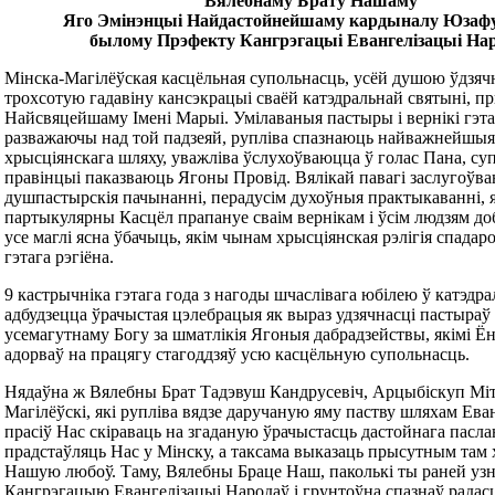
Вялебнаму Брату Нашаму
Яго Эмінэнцыі Найдастойнейшаму кардыналу Юзафу
былому Прэфекту Кангрэгацыі Евангелізацыі На
Мінска-Магілёўская касцёльная супольнасць, усёй душою ўдзячн
трохсотую гадавіну кансэкрацыі сваёй катэдральнай святыні, п
Найсвяцейшаму Імені Марыі. Умілаваныя пастыры і вернікі гэта
разважаючы над той падзеяй, рупліва спазнаюць найважнейшы
хрысціянскага шляху, уважліва ўслухоўваюцца ў голас Пана, су
правінцыі паказваюць Ягоны Провід. Вялікай павагі заслугоўв
душпастырскія пачынанні, перадусім духоўныя практыкаванні, я
партыкулярны Касцёл прапануе сваім вернікам і ўсім людзям доб
усе маглі ясна ўбачыць, якім чынам хрысціянская рэлігія спадар
гэтага рэгіёна.
9 кастрычніка гэтага года з нагоды шчаслівага юбілею ў катэдр
адбудзецца ўрачыстая цэлебрацыя як выраз удзячнасці пастыраў 
усемагутнаму Богу за шматлікія Ягоныя дабрадзействы, якімі Ё
адорваў на працягу стагоддзяў усю касцёльную супольнасць.
Нядаўна ж Вялебны Брат Тадэвуш Кандрусевіч, Арцыбіскуп Міт
Магілёўскі, які рупліва вядзе даручаную яму паству шляхам Ева
прасіў Нас скіраваць на згаданую ўрачыстасць дастойнага пасла
прадстаўляць Нас у Мінску, а таксама выказаць прысутным там
Нашую любоў. Таму, Вялебны Браце Наш, паколькі ты раней узн
Кангрэгацыю Евангелізацыі Народаў і грунтоўна спазнаў радасц