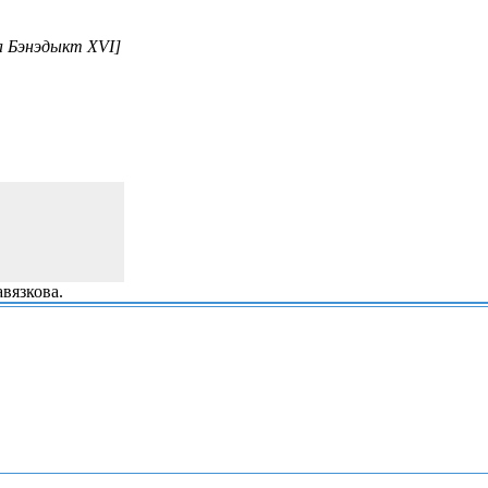
а Бэнэдыкт XVI]
вязкова.