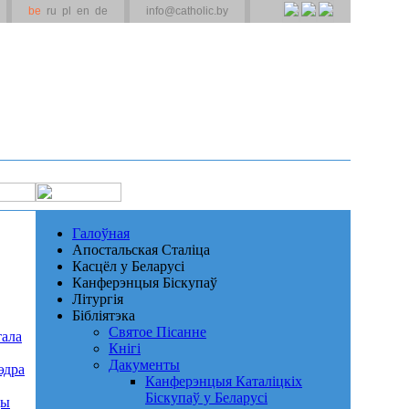
be
ru
pl
en
de
info@catholic.by
Галоўная
Апостальская Сталіца
Касцёл у Беларусі
Канферэнцыя Біскупаў
Літургія
Бібліятэка
Святое Пісанне
тала
Кнігі
Дакументы
эдра
Канферэнцыя Каталіцкіх
Біскупаў у Беларусі
ды