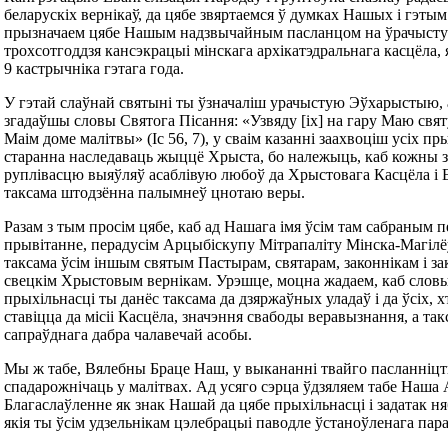
беларускіх вернікаў, да цябе звяртаемся ў думках Нашых і гэтым
прызначаем цябе Нашым надзвычайным пасланцом на ўрачыст
трохсотгоддзя кансэкрацыі мінскага архікатэдральнага касцёла, 
9 кастрычніка гэтага года.
У гэтай слаўнай святыні ты ўзначаліш урачыстую Эўхарыстыю, 
згадаўшы словы Святога Пісання: «Узвяду [іх] на гару Маю свят
Маім доме малітвы» (Іс 56, 7), у сваім казанні заахвоціш усіх 
старанна наследаваць жыццё Хрыста, бо належыць, каб кожны 
руплівасцю выяўляў асаблівую любоў да Хрыстовага Касцёла і Е
таксама штодзённа палымнеў цнотаю веры.
Разам з тым просім цябе, каб ад Нашага імя ўсім там сабраным 
прывітанне, перадусім Арцыбіскупу Мітрапаліту Мінска-Магілё
таксама ўсім іншым святым Пастырам, святарам, законнікам і за
свецкім Хрыстовым вернікам. Урэшце, моцна жадаем, каб сло
прыхільнасці ты данёс таксама да дзяржаўных уладаў і да ўсіх, х
ставіцца да місіі Касцёла, значэння свабоды веравызнання, а так
сапраўднага дабра чалавечай асобы.
Мы ж табе, Вялебны Браце Наш, у выкананні твайго пасланніцт
спадарожнічаць у малітвах. Ад усяго сэрца ўдзяляем табе Наша
Благаслаўленне як знак Нашай да цябе прыхільнасці і задатак н
якія ты ўсім удзельнікам цэлебрацыі паводле ўстаноўленага пар