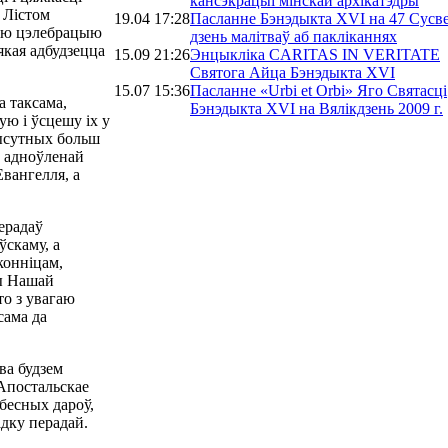
кансэкрацыі мінскай архікатэдры
 Лістом
19.04 17:28
Пасланне Бэнэдыкта XVI на 47 Сусв
ую цэлебрацыю
дзень малітваў аб пакліканнях
якая адбудзецца
15.09 21:26
Энцыкліка CARITAS IN VERITATE
Святога Айца Бэнэдыкта ХVІ
15.07 15:36
Пасланне «Urbi et Orbi» Яго Святасці
а таксама,
Бэнэдыкта XVI на Вялікдзень 2009 г.
ую і ўсцешу іх у
прысутных больш
з адноўленай
вангелля, а
перадаў
ўскаму, а
конніцам,
вы Нашай
то з увагаю
сама да
ва будзем
 Апостальскае
ябесных дароў,
адку перадай.