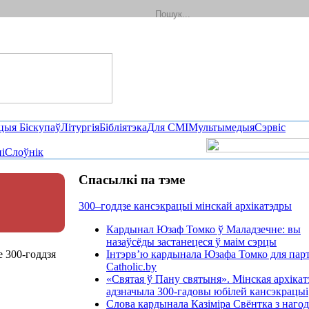
цыя Біскупаў
Літургія
Бібліятэка
Для СМІ
Мультымедыя
Сэрвіс
і
Слоўнік
Спасылкі па тэме
300–годдзе кансэкрацыі мінскай архікатэдры
Кардынал Юзаф Томко ў Маладзечне: вы
назаўсёды застанецеся ў маім сэрцы
 300-годдзя
Інтэрв’ю кардынала Юзафа Томко для пар
Catholic.by
«Святая ў Пану святыня». Мінская архікат
адзначыла 300-гадовы юбілей кансэкрацыі
Слова кардынала Казіміра Свёнтка з наго