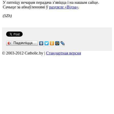
У пятніцу вечарам перадача з’явіцца і на нашым сайце.
Сачыце за абнаўленнямі ў
раздзеле «Відэа»
.
(SZh)
Падзяліцца…
© 2003-2012 Catholic.by |
Стандартная версия