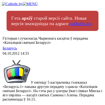
Гэта
архіў
старой версіі сайта. Новая
версія знаходзіцца па адрасе
catholic.by
Гісторыя і сучаснасць Чырвонага касцёла ў перадачы
«Каталіцкія святыні Беларусі»
Беларусь
04.10.2012 14:33
У пятніцу 5 кастрычніка тэлеканал
«Беларусь-1» пакажа другую перадачу з цыкла «Каталіцкія
святыні Беларусі». На гэты раз у цэнтры ўвагі сімвал Мінска і
яго пярліна — касцёл святых Сымона і Алены. Перадача
распачнецца ў 16.15.