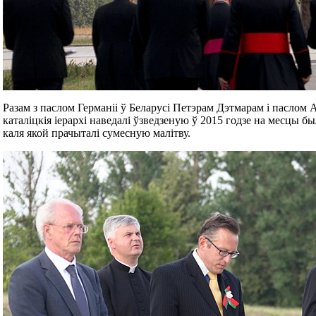
Разам з паслом Германіі ў Беларусі Петэрам Дэтмарам і паслом
каталіцкія іерархі наведалі ўзведзеную ў 2015 годзе на месцы б
каля якой прачыталі сумесную малітву.