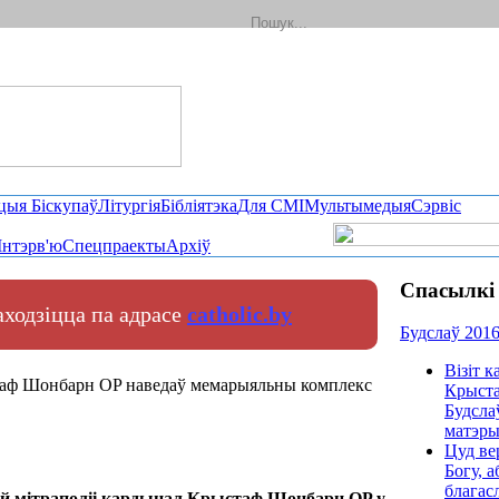
цыя Біскупаў
Літургія
Бібліятэка
Для СМІ
Мультымедыя
Сэрвіс
Інтэрв'ю
Спецпраекты
Архіў
Спасылкі 
находзіцца па адрасе
catholic.by
Будслаў 201
Візіт 
таф Шонбарн OP наведаў мемарыяльны комплекс
Крыста
Будсла
матэры
Цуд ве
Богу, а
благас
кай мітраполіі кардынал Крыстаф Шонбарн OP у