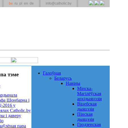
be
ru
pl
en
de
info@catholic.by
Галоўная
па тэме
Беларусь
Навіны
6
Мінска-
Магілёўская
кардынала
архідыяцэзія
фа Шонбарна і
Віцебская
ў-2016 у
дыяцэзія
ялах Catholic.by
Пінская
ры і даверу
дыяцэзія
бо
Гродзенская
лаўлёная пара