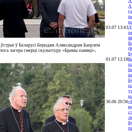
А
А
(
і
п
03.07 13:43
Д
п
ф
Б
 Аўстрыі ў Беларусі Берндам Аляксандрам Баерлем
(
ылога лагера смерці скульптуру «Брамы памяці»,
Б
01.07 12:18
К
п
Б
і
Б
п
у
н
30.06 20:56
«
в
с
л
Б
п