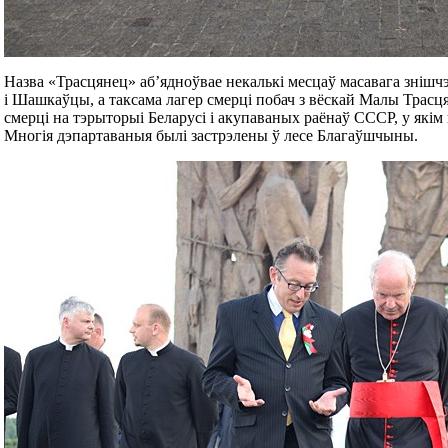
Назва «Трасцянец» аб’ядноўвае некалькі месцаў масавага знішч
і Шашкаўцы, а таксама лагер смерці побач з вёскай Малы Тра
смерці на тэрыторыі Беларусі і акупаваных раёнаў СССР, у якім
Многія дэпартаваныя былі застрэлены ў лесе Благаўшчыны.