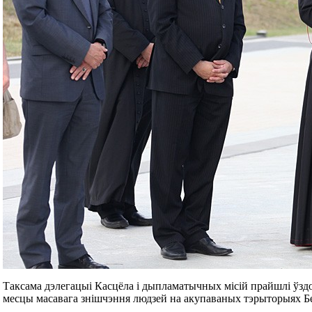
Таксама дэлегацыі Касцёла і дыпламатычных місій прайшлі ўздо
месцы масавага знішчэння людзей на акупаваных тэрыторыях Бел