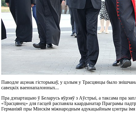
Паводле ацэнак гісторыкаў, у цэлым у Трасцянцы было знішчана
савецкіх ваеннапалонных...
Пра дэпартацыю ў Беларусь яўрэяў з Аўстрыі, а таксама пра з
«Трасцянец» для гасцей распавяла каардынатар Праграмы падт
Германіяй пры Мінскім міжнародным адукацыйным цэнтры імя І