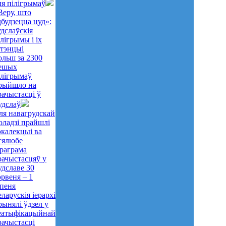
ля пілігрымаў
Веру, што
дбудзецца цуд»:
удслаўскія
ілігрымы і іх
нтэнцыі
ольш за 2300
ешых
ілігрымаў
рыйшло на
рачыстасці ў
удслаў
ля навагрудскай
оладзі прайшлі
экалекцыі ва
сялюбе
раграма
рачыстасцяў у
удславе 30
эрвеня – 1
іпеня
еларускія іерархі
рынялі ўдзел у
еатыфікацыйнай
рачыстасці