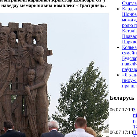
Святла
я наведаў мемарыяльны комплекс «Трасцянец».
Карды
Шонбар
можа 
ролю п
Каталі
Правас
Царкв
Колька
сямейн
Будсла
павялі
паўтар
«Я хац
ізноў»:
пра шл
Беларусь
06.07 17:19
З
п
р
1
06.07 17:13
П