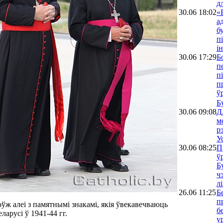
д
30.06 18:02
«
а
б
п
і
30.06 17:29
Б
п
п
п
ў
Б
30.06 09:08
Д
м
р
У
30.06 08:25
П
ў
Б
ч
л
26.06 11:25
Б
п
ўж алеі з памятнымі знакамі, якія ўвекавечваюць
б
арусі ў 1941-44 гг.
у