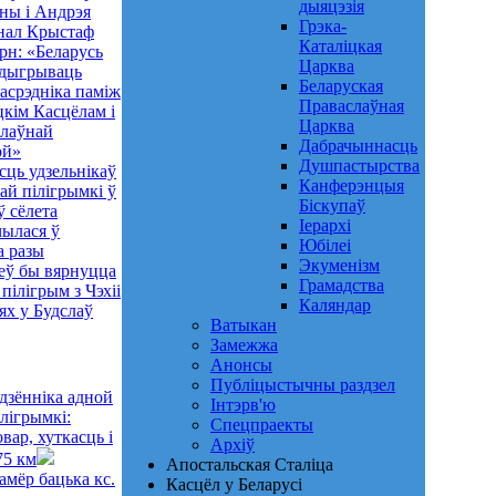
дыяцэзія
ны і Андрэя
Грэка-
нал Крыстаф
Каталіцкая
н: «Беларусь
Царква
адыгрываць
Беларуская
асрэдніка паміж
Праваслаўная
цкім Касцёлам і
Царква
лаўнай
Дабрачыннасць
ой»
Душпастырства
сць удзельнікаў
Канферэнцыя
ай пілігрымкі ў
Біскупаў
ў сёлета
Іерархі
чылася ў
Юбілеі
а разы
Экуменізм
еў бы вярнуцца
Грамадства
 пілігрым з Чэхіі
Каляндар
ях у Будслаў
Ватыкан
Замежжа
Анонсы
Публіцыстычны раздзел
 дзённіка адной
Інтэрв'ю
ілігрымкі:
Спецпраекты
овар, хуткасць і
Архіў
75 км
Апостальская Сталіца
амёр бацька кс.
Касцёл у Беларусі