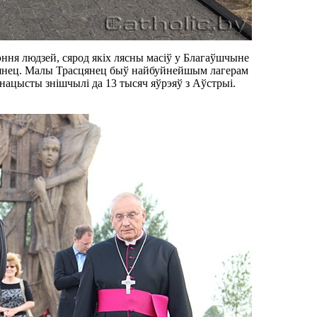
эння людзей, сярод якіх лясны масіў у Благаўшчыне
сцянец. Малы Трасцянец быў найбуйнейшым лагерам
 нацысты знішчылі да 13 тысяч яўрэяў з Аўстрыі.