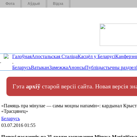
Фота
Аўдыё
Відэа
Галоўная
Апостальская Сталіца
Касцёл у Беларусі
Канферэн
.
.
Беларусь
Ватыкан
Замежжа
Анонсы
Публіцыстычны раздзел
Гэта
архіў
старой версіі сайта. Новая версія з
«Памяць пра мінулае — самы моцны напамін»: кардынал Крыс
«Трасцянец»
Беларусь
03.07.2016 01:55
Папскі пасланнік на 25-годдзе заснавання Мінска-Магілёўс