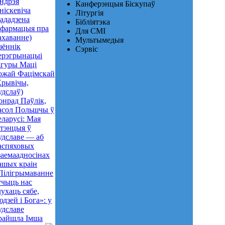
ндрэя
Канферэнцыя Біскупаў
ніскевіча
Літургія
дададзена
Бібліятэка
нфармацыя пра
Для СМІ
ахаванне)
Мультымедыя
зённік
Сэрвіс
ерэгрынацыі
ігуры Маці
ожай Фацімскай
Крывічы,
удслаў)
онрад Паўлік,
асол Польшчы ў
еларусі: Мая
нтэнцыя ў
удславе — аб
аспяховых
заемаадносінах
ашых краін
Пілігрымаванне
учыць нас
лухаць сябе,
юдзей і Бога»: у
удславе
райшла Імша