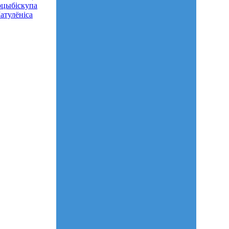
рцыбіскупа
атулёніса