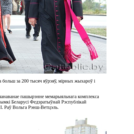
 больш за 200 тысяч яўрэяў, мірных жыхароў і
апланаванае пашырэнне мемарыяльнага комплекса
рымкі Беларусі Федэратыўнай Рэспублікай
. Раў Вольга Рэнш-Ветцэль.