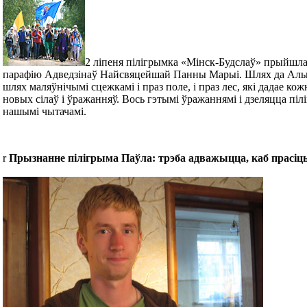
2 ліпеня пілігрымка «Мінск-Будслаў» прыйшла
парафію Адведзінаў Найсвяцейшай Панны Марыі. Шлях да Альк
шлях маляўнічымі сцежкамі і праз поле, і праз лес, які дадае ко
новых сілаў і ўражанняў. Вось гэтымі ўражаннямі і дзеляцца піл
нашымі чытачамі.
r
Прызнанне пілігрыма Паўла: трэба адважыцца, каб прасіц