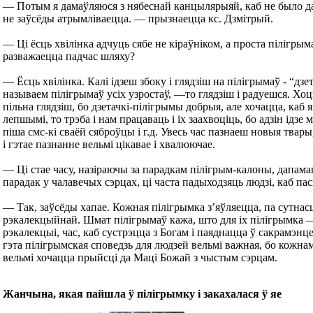
— Потым я дамаўляюся з нябеснай канцылярыяй, каб не было д
не заўсёды атрымліваецца. — прызнаецца кс. Дзмітрый.
— Ці ёсць хвілінка адчуць сябе не кіраўніком, а проста пілігрым
разважаецца падчас шляху?
— Ёсць хвілінка. Калі ідзеш збоку і глядзіш на пілігрымаў - “дзе
называем пілігрымаў усіх узростаў, —то глядзіш і радуешся. Хоць
пільна глядзіш, бо дзетачкі-пілігрымы добрыя, але хочацца, каб 
лепшымі, то трэба і нам працаваць і іх заахвоціць, бо адзін ідзе 
піша смс-кі сваёй сяброўцы і г.д. Увесь час пазнаеш новыя твар
і гэтае пазнанне вельмі цікавае і хвалюючае.
— Ці стае часу, назіраючы за парадкам пілігрым-калоны, дапама
парадак у чалавечых сэрцах, ці часта падыходзяць людзі, каб па
— Так, заўсёды хапае. Кожная пілігрымка з’яўляецца, па сутнасц
рэкалекцыйнай. Шмат пілігрымаў кажа, што для іх пілігрымка —
рэкалекцыі, час, каб сустрэцца з Богам і паяднацца ў сакрамэнце
гэта пілігрымская споведзь для людзей вельмі важная, бо кожна
вельмі хочацца прыйсці да Маці Божай з чыстым сэрцам.
Жанчына, якая пайшла ў пілігрымку і закахалася ў яе