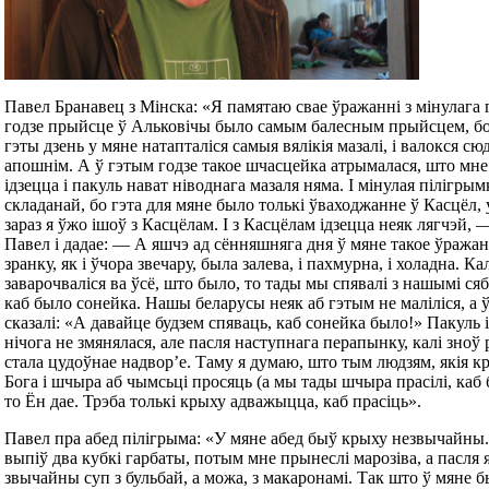
Павел Бранавец з Мінска: «Я памятаю свае ўражанні з мінулага г
годзе прыйсце ў Альковічы было самым балесным прыйсцем, бо
гэты дзень у мяне натапталіся самыя вялікія мазалі, і валокся сю
апошнім. А ў гэтым годзе такое шчасцейка атрымалася, што мне
ідзецца і пакуль нават ніводнага мазаля няма. І мінулая пілігры
складанай, бо гэта для мяне было толькі ўваходжанне ў Касцёл, у
зараз я ўжо ішоў з Касцёлам. І з Касцёлам ідзецца неяк лягчэй, 
Павел і дадае: — А яшчэ ад сённяшняга дня ў мяне такое ўража
зранку, як і ўчора звечару, была залева, і пахмурна, і холадна. Кал
заварочваліся ва ўсё, што было, то тады мы спявалі з нашымі сяб
каб было сонейка. Нашы беларусы неяк аб гэтым не маліліся, а 
сказалі: «А давайце будзем спяваць, каб сонейка было!» Пакуль іш
нічога не змянялася, але пасля наступнага перапынку, калі зноў
стала цудоўнае надвор’е. Таму я думаю, што тым людзям, якія к
Бога і шчыра аб чымсьці просяць (а мы тады шчыра прасілі, каб
то Ён дае. Трэба толькі крыху адважыцца, каб прасіць».
Павел пра абед пілігрыма: «У мяне абед быў крыху незвычайны.
выпіў два кубкі гарбаты, потым мне прынеслі марозіва, а пасля я 
звычайны суп з бульбай, а можа, з макаронамі. Так што ў мяне б