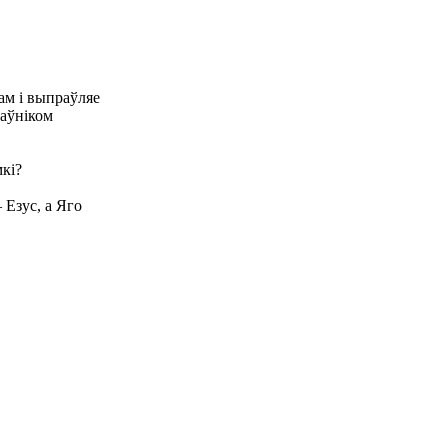
ам і выпраўляе
раўніком
мкі?
 Езус, а Яго