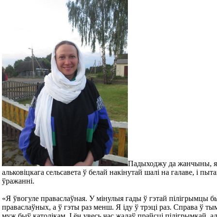
Падыходжу да жанчыны, як
альковіцкага сельсавета ў белай накінутай шалі на галаве, і пыт
ўражанні.
«Я ўвогуле праваслаўная. У мінулыя гады ў гэтай пілігрымцы 
праваслаўных, а ў гэты раз менш. Я іду ў трэці раз. Справа ў ты
муж быў католікам. І ён увесь час жадаў прайсці пілігрымкай, але