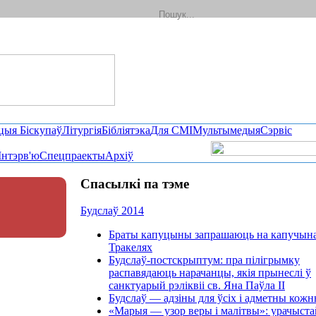
цыя Біскупаў
Літургія
Бібліятэка
Для СМІ
Мультымедыя
Сэрвіс
Інтэрв'ю
Спецпраекты
Архіў
Спасылкі па тэме
Будслаў 2014
Браты капуцыны запрашаюць на капучына
Тракелях
Будслаў-постскрыптум: пра пілігрымку
распавядаюць нарачанцы, якія прынеслі ў
санктуарый рэліквіі св. Яна Паўла ІІ
Будслаў — адзіны для ўсіх і адметны кож
«Марыя — узор веры і малітвы»: урачыста