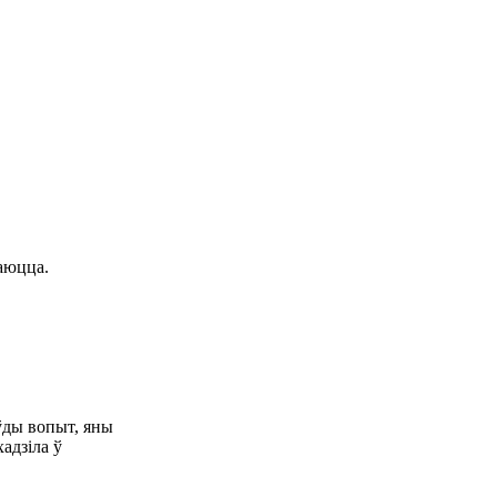
чаюцца.
ўды вопыт, яны
хадзіла ў