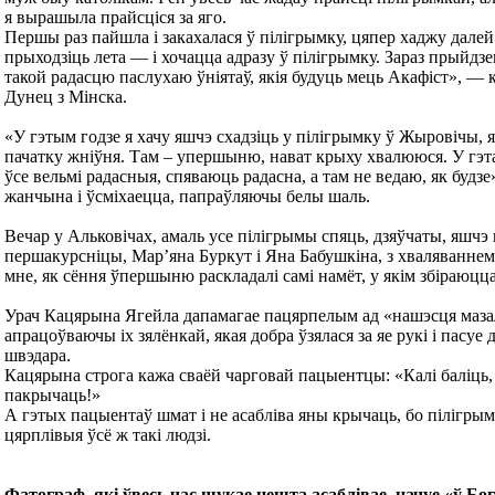
я вырашыла прайсціся за яго.
Першы раз пайшла і закахалася ў пілігрымку, цяпер хаджу далей
прыходзіць лета — і хочацца адразу ў пілігрымку. Зараз прыйдзем 
такой радасцю паслухаю ўніятаў, якія будуць мець Акафіст», — 
Дунец з Мінска.
«У гэтым годзе я хачу яшчэ схадзіць у пілігрымку ў Жыровічы, я
пачатку жніўня. Там – упершыню, нават крыху хвалююся. У гэ
ўсе вельмі радасныя, спяваюць радасна, а там не ведаю, як будз
жанчына і ўсміхаецца, папраўляючы белы шаль.
Вечар у Альковічах, амаль усе пілігрымы спяць, дзяўчаты, яшчэ
першакурсніцы, Мар’яна Буркут і Яна Бабушкіна, з хваляванне
мне, як сёння ўпершыню раскладалі самі намёт, у якім збіраюцц
Урач Кацярына Ягейла дапамагае пацярпелым ад «нашэсця маза
апрацоўваючы іх зялёнкай, якая добра ўзялася за яе рукі і пасуе д
швэдара.
Кацярына строга кажа сваёй чарговай пацыентцы: «Калі баліць,
пакрычаць!»
А гэтых пацыентаў шмат і не асабліва яны крычаць, бо пілігр
цярплівыя ўсё ж такі людзі.
Фатограф, які ўвесь час шукае нешта асаблівае, начуе «ў Бог