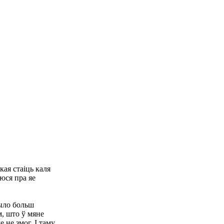
ая стаіць каля
аюся пра яе
было больш
м, што ў мяне
 не змог. І таму