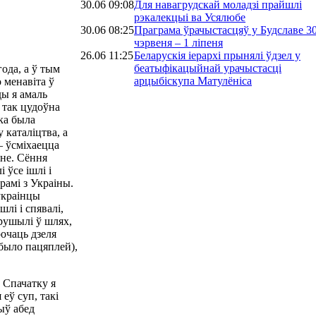
30.06 09:08
Для навагрудскай моладзі прайшлі
рэкалекцыі ва Усялюбе
30.06 08:25
Праграма ўрачыстасцяў у Будславе 3
чэрвеня – 1 ліпеня
26.06 11:25
Беларускія іерархі прынялі ўдзел у
беатыфікацыйнай урачыстасці
ода, а ў тым
арцыбіскупа Матулёніса
 менавіта ў
ды я амаль
 так цудоўна
мка была
 каталіцтва, а
— ўсміхаецца
нне. Сёння
і ўсе ішлі і
рамі з Украіны.
ўкраінцы
лі і спявалі,
 рушылі ў шлях,
рочаць дзеля
 было пацяплей),
 Спачатку я
еў суп, такі
ыў абед