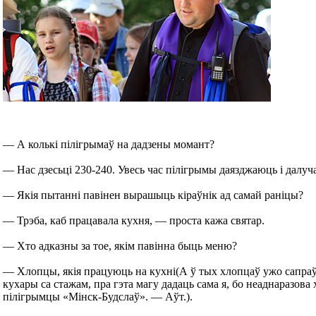
— А колькі пілігрымаў на дадзены момант?
— Нас дзесьці 230-240. Увесь час пілігрымы даязджаюць і далу
— Якія пытанні павінен вырашыць кіраўнік ад самай раніцы?
— Трэба, каб працавала кухня, — проста кажа святар.
— Хто адказны за тое, якім павінна быць меню?
— Хлопцы, якія працуюць на кухні(А ў тых хлопцаў ужо сапра
кухары са стажам, пра гэта магу дадаць сама я, бо неаднаразова 
пілігрымцы «Мінск-Будслаў». — Аўт.).