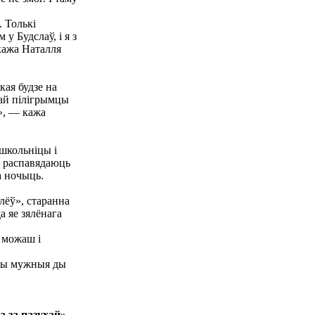
. Толькі
у Будслаў, і я з
кажа Наталля
кая будзе на
тай пілігрымцы
е», — кажа
 школьніцы і
м распавядаюць
а ночыць.
лёў», старанна
а яе зялёнага
 можаш і
ымы мужныя ды
а за пазухай»