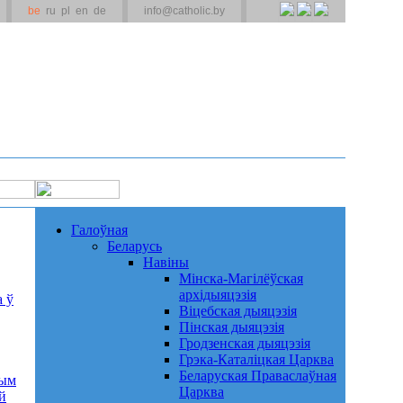
be
ru
pl
en
de
info@catholic.by
Галоўная
Беларусь
Навіны
Мінска-Магілёўская
архідыяцэзія
 ў
Віцебская дыяцэзія
Пінская дыяцэзія
Гродзенская дыяцэзія
Грэка-Каталіцкая Царква
Беларуская Праваслаўная
ным
Царква
й