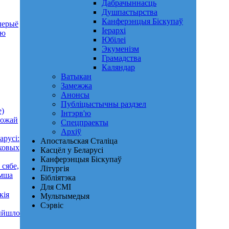
Дабрачыннасць
Душпастырства
Канферэнцыя Біскупаў
лерыё
Іерархі
ню
Юбілеі
Экуменізм
Грамадства
Каляндар
Ватыкан
Замежжа
Анонсы
Публіцыстычны раздзел
е)
Інтэрв'ю
Божай
Спецпраекты
Архіў
арусі:
Апостальская Сталіца
яховых
Касцёл у Беларусі
Канферэнцыя Біскупаў
 сябе,
Літургія
Імша
Бібліятэка
Для СМІ
кія
Мультымедыя
Сэрвіс
ыйшло