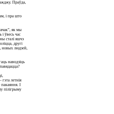
ажджу. Праўда,
ам, і пра што
тачак”, як мы
 і ўвесь час
яны сталі яшчэ
моліцца, другі
ы, новых людзей,
гаць наводзіць
спавядацца?
і,
 гэта летнія
 пакаяння. І
му пілігрыму