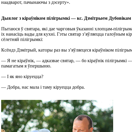
наадварот, пачынаючы з дэсерту».
Дыялог з кіраўніком пілігрымкі — кс. Дзмітрыем Дубовікам
Пытаюся ў святара, які дае чарговыя ўказанні хлопцам-пілігрым
іх нанасіць вады для кухні. Гэты святар з’яўляецца галоўным кі
сёлетняй пілігрымкі:
Ксёндз Дзмітрый, каторы раз вы з’яўляецеся кіраўніком пілігры
— Я не кіраўнік, — адказвае святар, — бо кіраўнік пілігрымкі —
памагатым я ўпершыню.
— І як яно кіруецца?
— Добра, нас мала і таму кіруецца добра.