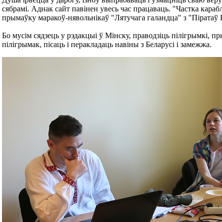
сябрамі. Аднак сайт павінен увесь час працаваць. "Частка карабл
прымаўку маракоў-нявольнікаў "Лятучага галандца" з "Піратаў 
Бо мусім сядзець у рэдакцыі ў Мінску, праводзіць пілігрымкі, 
пілігрымак, пісаць і перакладаць навіны з Беларусі і замежжа.