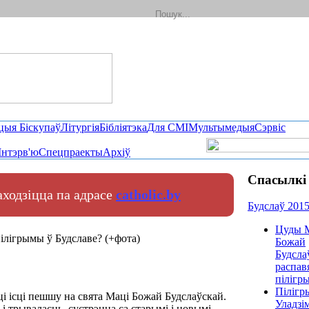
цыя Біскупаў
Літургія
Бібліятэка
Для СМІ
Мультымедыя
Сэрвіс
Інтэрв'ю
Спецпраекты
Архіў
Спасылкі 
находзіцца па адрасе
catholic.by
Будслаў 201
Цуды 
ілігрымы ў Будславе? (+фота)
Божай
Будсла
распав
пілігр
Пілігр
ці ісці пешшу на свята Маці Божай Будслаўскай.
Уладзі
 і трываласць, сустрэцца са старымі і новымі