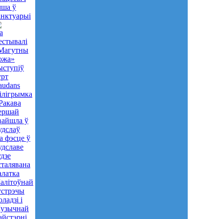
мша ў
анктуарыі
а
естывалі
Магутны
ожа»
ыступіў
урт
audans
ілігрымка
 Ракава
ершай
вайшла ў
удслаў
а фэсце ў
удславе
удзе
сталявана
алатка
алітоўнай
устрэчы
оладзі і
узычнай
айстэрні