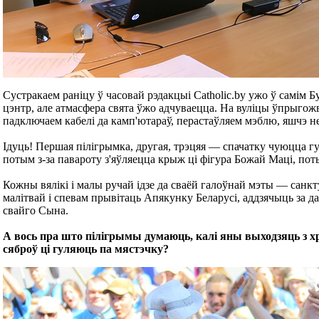
Сустракаем раніцу ў часовай рэдакцыі Catholic.by ужо ў самім Б
цэнтр, але атмасфера свята ўжо адчуваецца. На вуліцы ўпрыго
падключаем кабелі да камп'ютараў, перастаўляем мэблю, яшчэ нека
Ідуць! Першая пілігрымка, другая, трэцяя — спачатку чуюцца гук
потым з-за павароту з'яўляецца крыж ці фігура Божай Маці, пот
Кожны вялікі і малы ручай ідзе да сваёй галоўнай мэты — санкт
малітвай і спевам прывітаць Апякунку Беларусі, аддзячыць за да
свайго Сына.
А вось пра што пілігрымы думаюць, калі яны выходзяць з хр
сяброў ці гуляюць па мястэчку?