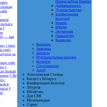
Праваслаўная Царква
овіч:
Дабрачыннасць
 цалкам
Душпастырства
 сябе
Канферэнцыя
»
Біскупаў
аміліі
Іерархі
льскага
Юбілеі
я ў
Экуменізм
ве
Грамадства
аў — імя
Каляндар
Ватыкан
і» і праз
Замежжа
 сем'і,
Анонсы
кнуцца да
Публіцыстычны раздзел
Інтэрв'ю
льце сабе
Спецпраекты
ць у
Архіў
ках Божай
Апостальская Сталіца
верце ў Яе
Касцёл у Беларусі
ні»:
Канферэнцыя Біскупаў
ыліся
Літургія
тасці ў
Бібліятэка
ве
Для СМІ
Мультымедыя
-
Сэрвіс