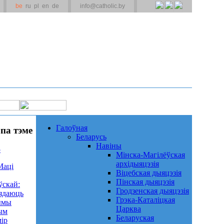
be
ru
pl
en
de
info@catholic.by
Галоўная
па тэме
Беларусь
Навіны
5
Мінска-Магілёўская
архідыяцэзія
Маці
Віцебская дыяцэзія
Пінская дыяцэзія
ўскай:
Гродзенская дыяцэзія
ядаюць
Грэка-Каталіцкая
ымы
Царква
ым
Беларуская
мір