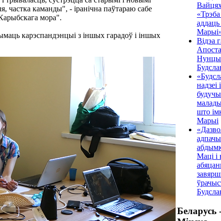
Вайцях
я, частка каманды", - іранічна паўтараю сабе
«Трэба
Карыбскага мора".
аддаць
Марыі
прымаць карэспандэнцыі з іншых гарадоў і іншых
Відэа г
Апоста
Нунцы
Будсла
«Будсл
надзеі і
будучын
маладыя
што ім
Марыі
«Дазво
адпачы
абдым
Маці і 
абяцан
завярш
ўрачыс
Будсла
Беларусь 