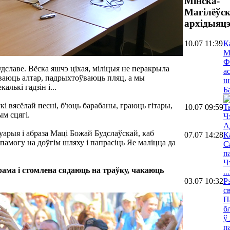
Мінска-
Магілёўс
архідыяцэ
10.07 11:39
К
М
Ф
удславе. Вёска яшчэ ціхая, міліцыя не перакрыла
а
жваюць алтар, падрыхтоўваюць пляц, а мы
ш
лькі гадзін і...
Б
і вясёлай песні, б'юць барабаны, граюць гітары,
10.07 09:59
Т
ым сцягі.
Ч
А
уарыя і абраза Маці Божай Будслаўскай, каб
07.07 14:28
К
памогу на доўгім шляху і папрасіць Яе маліцца да
С
п
Ч
ама і стомлена сядаюць на траўку, чакаюць
.
03.07 10:32
Р
с
П
б
ў
п