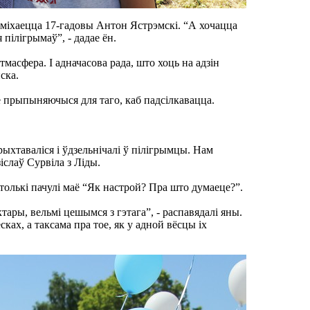
усміхаецца 17-гадовы Антон Ястрэмскі. “А хочацца
пілігрымаў”, - дадае ён.
масфера. І адначасова рада, што хоць на адзін
ска.
не прыпыняючыся для таго, каб падсілкавацца.
рыхтаваліся і ўдзельнічалі ў пілігрымцы. Нам
іслаў Сурвіла з Ліды.
 толькі пачулі маё “Як настрой? Пра што думаеце?”.
ары, вельмі цешымся з гэтага”, - распавядалі яны.
сках, а таксама пра тое, як у адной вёсцы іх