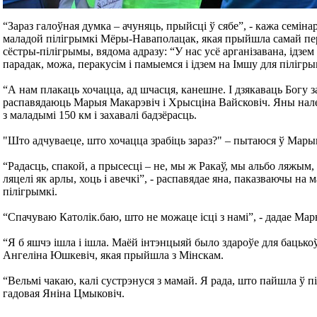
“Зараз галоўная думка – ачуняць, прыйсці ў сябе”, - кажа семі
маладой пілігрымкі Мёры-Наваполацак, якая прыйшла самай пер
сёстры-пілігрымы, вядома адразу: “У нас усё арганізавана, ідзем 
парадак, можа, перакусім і памыемся і ідзем на Імшу для пілігры
“А нам плакаць хочацца, ад шчасця, канешне. І дзякаваць Богу за 
распавядаюць Марыя Макарэвіч і Хрысціна Вайсковіч. Яны нале
з маладымі 150 км і захавалі бадзёрасць.
"Што адчуваеце, што хочацца зрабіць зараз?" – пытаюся ў Мары
“Радасць, спакой, а прысесці – не, мы ж Ракаў, мы альбо ляжым
ляцелі як арлы, хоць і авечкі”, - распавядае яна, паказваючы н
пілігрымкі.
“Спачуваю Католік.баю, што не можаце ісці з намі”, - дадае Мар
“Я б яшчэ ішла і ішла. Маёй інтэнцыяй было здароўе для бацькоў
Ангеліна Юшкевіч, якая прыйшла з Мінскам.
“Вельмі чакаю, калі сустрэнуся з мамай. Я рада, што пайшла ў п
гадовая Яніна Цмыковіч.