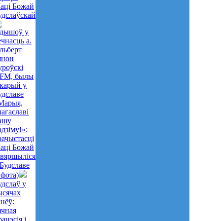
аці Божай
удслаўскай
дышоў у
ечнасць а.
льберт
янон
уроўскі
FM, былы
ікарый у
удславе
Марыя,
лагаславі
ашу
адзіму!»:
рачыстасці
аці Божай
авяршыліся
 Будславе
+фота)
удслаў у
ысячах
гнёў:
ачная
рацэсія і