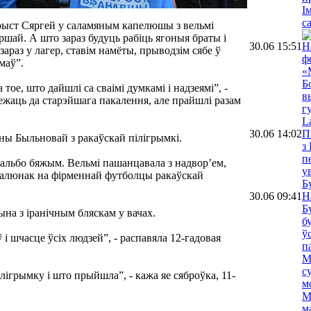
І
с
нарыст Сяргей у саламяным капелюшы з вельмі
шай. А што зараз будуць рабіць ягоныя браты і
30.06 15:51
Н
зараз у лагер, ставім намёты, прыводзім сябе ў
ф
маў”.
«
Б
тое, што дайшлі са сваімі думкамі і надзеямі”, -
в
жаць да старэйшага пакалення, але прайшлі разам
г
L
30.06 14:02
П
ны Быльновай з ракаўскай пілігрымкі.
з
п
, альбо бяжым. Вельмі пашанцавала з надвор’ем,
у
а малюнак на фірменнай футболцы ракаўскай
Б
30.06 09:41
Н
Б
ына з іранічным бляскам у вачах.
б
ў
 і шчасце ўсіх людзей”, - распавяла 12-гадовая
п
М
с
ілігрымку і што прыйшла”, - кажа яе сяброўка, 11-
м
М
м