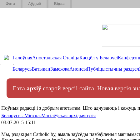
Фота
Аўдыё
Відэа
Галоўная
Апостальская Сталіца
Касцёл у Беларусі
Канферэн
.
.
Беларусь
Ватыкан
Замежжа
Анонсы
Публіцыстычны раздзел
Гэта
архіў
старой версіі сайта. Новая версія з
Поўныя радасці і з добрым апетытам. Што адчуваюць і кажуць п
Беларусь - Мінска-Магілёўская архідыяцэзія
03.07.2015 15:11
Мы, рэдакцыя Catholic.by, амаль заўсёды пазбаўленыя магчымас
Душа ірвецца ў дарогу, ізноў выпрабаваць і ўзмацніць сваю веру