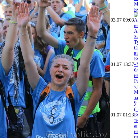
М
Б
03.07 09:03
А
в
А
З
Т
O
в
Б
01.07 13:37
«
б
н
Р
у
М
з
ў
(
01.07 01:23
Б
т
а
н
п