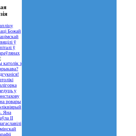
кая
зія
апліцу
аці Божай
ацімскай
свяцілі ў
піталі ў
араўлянах
ы католік з
эрыкава?
дгукніся!
атолікі
алігорка
аедуць у
энстахову
..на ровары
эліквіярый
в. Яна
аўла ІІ
лагаславілі
 мінскай
арафіі