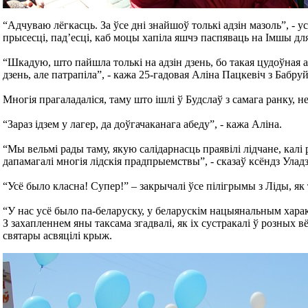
“Адчуваю лёгкасць. За ўсе дні знайшоў толькі адзін мазоль”, - 
прысесці, пад’есці, каб моцы хапіла яшчэ паспяваць на Імшы для 
“Шкадую, што пайшла толькі на адзін дзень, бо такая цудоўная ат
дзень, але патрапіла”, - кажа 25-гадовая Аліна Пацкевіч з Бабруй
Многія прагаладаліся, таму што ішлі ў Будслаў з самага ранку, 
“Зараз ідзем у лагер, да доўгачаканага абеду”, - кажа Аліна.
“Мы вельмі рады таму, якую салідарнасць праявілі лідчане, калі 
дапамагалі многія лідскія прадпрыемствы”, - сказаў ксёндз Уладз
“Усё было класна! Супер!” – закрычалі ўсе пілігрымы з Ліды, як
“У нас усё было па-беларуску, у беларускім нацыянальным характ
З захапленнем яны таксама згадвалі, як іх сустракалі ў розных вё
святары асвяцілі крыж.