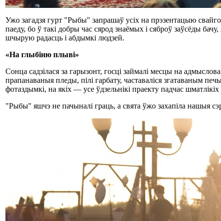
Ужо загадзя гурт "Рыбы" запрашаў усіх на прэзентацыю свайго
паеду, бо ў такі добры час сярод знаёмых і сяброў заўсёды бачу
шчырую радасць і абдымкі людзей.
«На глыбіню плыві»
Сонца садзілася за гарызонт, госці займалі месцы на адмыслов
прапанаваныя пледы, пілі гарбату, частаваліся згатаваным п
фотаздымкі, на якіх ― усе ўдзельнікі праекту падчас шматлікіх 
"Рыбы" яшчэ не пачыналі граць, а свята ўжо захапіла нашыя сэ