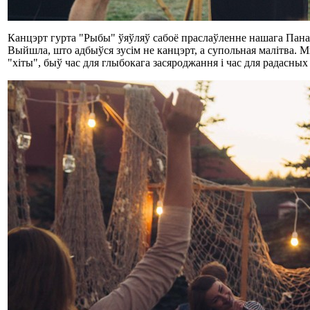
Канцэрт гурта "Рыбы" ўяўляў сабоё праслаўленне нашага Пана
Выйшла, што адбыўся зусім не канцэрт, а супольная малітва. М
"хіты", быў час для глыбокага засяроджання і час для радасных 