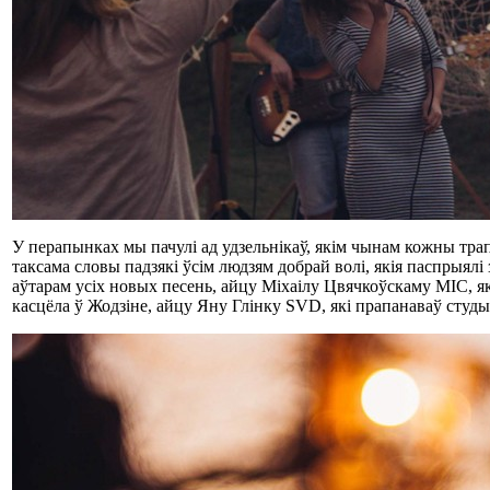
У перапынках мы пачулі ад удзельнікаў, якім чынам кожны трапіў
таксама словы падзякі ўсім людзям добрай волі, якія паспрыялі 
аўтарам усіх новых песень, айцу Міхаілу Цвячкоўскаму МІС, я
касцёла ў Жодзіне, айцу Яну Глінку SVD, які прапанаваў студыю