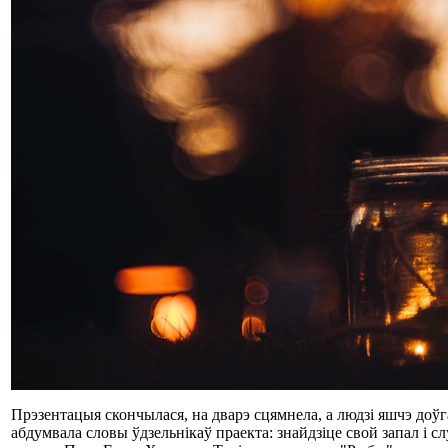
Прэзентацыя скончылася, на дварэ сцямнела, а людзі яшчэ доўг
абдумвала словы ўдзельнікаў праекта: знайдзіце свой запал і 