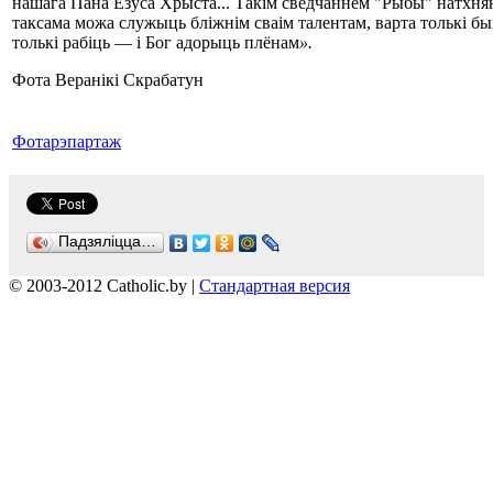
нашага Пана Езуса Хрыста... Такім сведчаннем "Рыбы" натхняю
таксама можа служыць бліжнім сваім талентам, варта толькі б
толькі рабіць ― і Бог адорыць плёнам
».
Фота Веранікі Скрабатун
Фотарэпартаж
Падзяліцца…
© 2003-2012 Catholic.by |
Стандартная версия