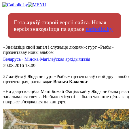
Гэта
архіў
старой версіі сайта. Новая
версія знаходзіцца па адрасе
catholic.by
«Знайдзіце свой запал і служыце людзям»: гурт «Рыбы»
прэзентаваў новы альбом
Беларусь - Мінска-Магілёўская архідыяцэзія
29.08.2016 13:09
27 жніўня ў Жодзіне гурт «Рыбы» прэзентаваў свой другі альбо
прэзентацыя, распавядае
Вольга Качалка
:
«На дварэ касцёла Маці Божай Фацімскай у Жодзіне была расс
запальваліся свечы. Не было мітусні ― было чаканне цёплага ду
пакрысе з’язджаліся на канцэрт.