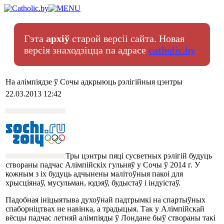
Гэта
архіў
старой версіі сайта. Новая
версія знаходзіцца па адрасе
catholic.by
На алімпіядзе ў Сочы адкрыюць рэлігійныя цэнтры
22.03.2013 12:42
Тры цэнтры пяці сусветных рэлігій будуць
створаны падчас Алімпійскіх гульняў у Сочы ў 2014 г. У
кожным з іх будуць адчынены малітоўныя пакоі для
хрысціянаў, мусульман, юдэяў, будыстаў і індуістаў.
Падобная ініцыятыва духоўнай падтрымкі на спартыўных
спаборніцтвах не навінка, а традыцыя. Так у Алімпійскай
вёсцы падчас летняй алімпіяды ў Лондане быў створаны такі