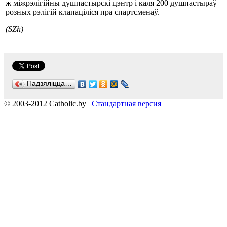
ж міжрэлігійны душпастырскі цэнтр і каля 200 душпастыраў
розных рэлігій клапаціліся пра спартсменаў.
(SZh)
Падзяліцца…
© 2003-2012 Catholic.by |
Стандартная версия