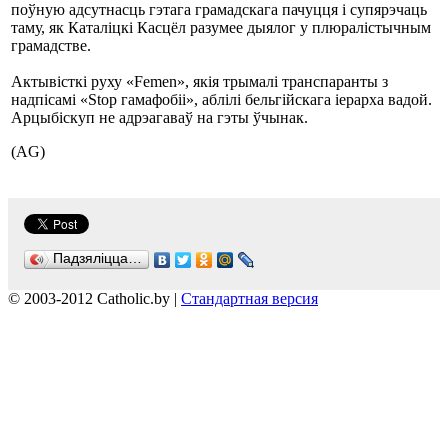
поўную адсутнасць гэтага грамадскага пачуцця і супярэчаць
таму, як Каталіцкі Касцёл разумее дыялог у плюралістычным
грамадстве.
Актывісткі руху «Femen», якія трымалі транспаранты з
надпісамі «Stop гамафобіі», аблілі бельгійскага іерарха вадой.
Арцыбіскуп не адрэагаваў на гэты ўчынак.
(AG)
Падзяліцца…
© 2003-2012 Catholic.by |
Стандартная версия