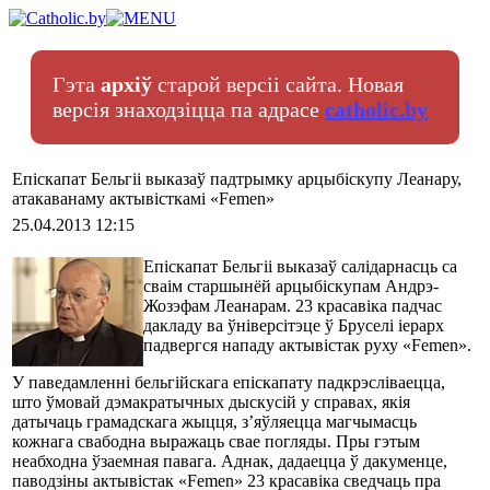
Гэта
архіў
старой версіі сайта. Новая
версія знаходзіцца па адрасе
catholic.by
Епіскапат Бельгіі выказаў падтрымку арцыбіскупу Леанару,
атакаванаму актывісткамі «Femen»
25.04.2013 12:15
Епіскапат Бельгіі выказаў салідарнасць са
сваім старшынёй арцыбіскупам Андрэ-
Жозэфам Леанарам. 23 красавіка падчас
дакладу ва ўніверсітэце ў Бруселі іерарх
падвергся нападу актывістак руху «Femen».
У паведамленні бельгійскага епіскапату падкрэсліваецца,
што ўмовай дэмакратычных дыскусій у справах, якія
датычаць грамадскага жыцця, з’яўляецца магчымасць
кожнага свабодна выражаць свае погляды. Пры гэтым
неабходна ўзаемная павага. Аднак, дадаецца ў дакуменце,
паводзіны актывістак «Femen» 23 красавіка сведчаць пра