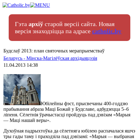
Гэта
архіў
старой версіі сайта. Новая
версія знаходзіцца па адрасе
catholic.by
Будслаў 2013: план святочных мерапрыемстваў
Беларусь - Мінска-Магілёўская архідыяцэзія
11.04.2013 14:38
Юбілейны фэст, прысвечаны 400-годдзю
прабывання абраза Маці Божай у Будславе, адбудзецца 5–6
ліпеня. Сёлетнія ўрачыстасці пройдуць пад дэвізам «Марыя
— Маці нашай веры».
Духоўная падрыхтоўка да сёлетняга юбілею распачалася яшчэ
тры гады таму і праходзіла пад дэвізамі: «Марыя — выбраная