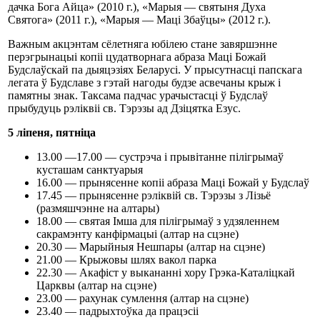
дачка Бога Айца» (2010 г.), «Марыя — святыня Духа
Святога» (2011 г.), «Марыя — Маці Збаўцы» (2012 г.).
Важным акцэнтам сёлетняга юбілею стане завяршэнне
перэгрынацыі копіі цудатворнага абраза Маці Божай
Будслаўскай па дыяцэзіях Беларусі. У прысутнасці папскага
легата ў Будславе з гэтай нагоды будзе асвечаны крыж і
памятны знак. Таксама падчас урачыстасці ў Будслаў
прыбудуць рэліквіі св. Тэрэзы ад Дзіцятка Езуc.
5 ліпеня, пятніца
13.00 —17.00 — сустрэча і прывітанне пілігрымаў
кусташам санктуарыя
16.00 — прынясенне копіі абраза Маці Божай у Будслаў
17.45 — прынясенне рэліквій св. Тэрэзы з Лізьё
(размяшчэнне на алтары)
18.00 — святая Імша для пілігрымаў з удзяленнем
сакрамэнту канфірмацыі (алтар на сцэне)
20.30 — Марыйныя Нешпары (алтар на сцэне)
21.00 — Крыжовы шлях вакол парка
22.30 — Акафіст у выкананні хору Грэка-Каталіцкай
Царквы (алтар на сцэне)
23.00 — рахунак сумлення (алтар на сцэне)
23.40 — падрыхтоўка да працэсіі