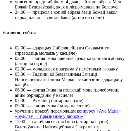
унясенне прадстаўнікамі 4 дыяцэзій копіі абраза Маці
Божай Будслаўскай, якая пілігрымавала па Беларусі
24.00 — працэсія з копіяй абраза Маці Божай вакол
парка, пасля — святая Імша (алтар на сцэне)
6 ліпеня, субота
02.00 — адарацыя Найсвяцейшага Сакрамэнту
(праводзіць моладзь у касцёле)
02.00 — святая Імша паводле грэка-каталіцкага абраду
(алтар на сцэне)
02.00 — моладзевая праграма ў намётавым гарадку
05.30 — Гадзінкі аб Беззаганным Зачацці
Найсвяцейшай Панны Марыі і заканчэнне адарацыі ў
касцёле
06.00 — святая Імша на польскай мове (цэлебруюць
айцы бэрнардзіны ў касцёле)
07.30 — Ружанец (алтар на сцэне)
09.00 — святая Імша (алтар на сцэне)
уручэнне прызоў пераможцам
конкурсу «Ave Maria»
«Будслаў — прызнанне ў любові»
11.00 — галоўная святая Імша (алтар на сцэне).
Выстаўленне Найсвяцейшага Сакрамэнту.